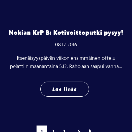
Nokian KrP B: Kotivoittoputki pysyy!
08.12.2016
Itsenäisyyspäivän viikon ensimmäinen ottelu
pelattiin maanantaina 5.12. Raholaan saapui vanha...
Lue lisää
1
2
3
5
…