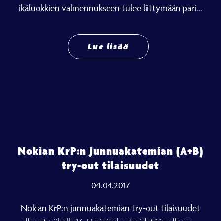
ikäluokkien valmennukseen tulee liittymään pari...
Lue lisää
Nokian KrP:n Junnuakatemian (A+B)
try-out tilaisuudet
04.04.2017
Nokian KrP:n junnuakatemian try-out tilaisuudet