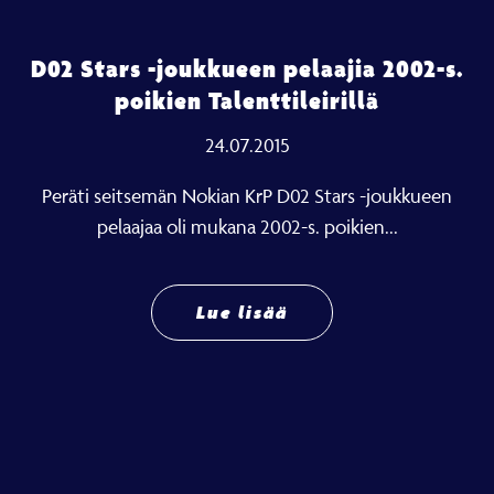
D02 Stars -joukkueen pelaajia 2002-s.
poikien Talenttileirillä
24.07.2015
Peräti seitsemän Nokian KrP D02 Stars -joukkueen
pelaajaa oli mukana 2002-s. poikien...
Lue lisää