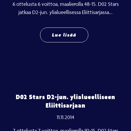
6 ottelusta 6 voittoa, maalierolla 48-15. D02 Stars
jatkaa D2-jun. ylialueellisessa Eliittisarjassa...
Lue lisää
D02 Stars D2-jun. ylialueelliseen
Eliittisarjaan
11.11.2014
7 ottelusta 7 voittoa, maalierolla 92-15. D02 Stars