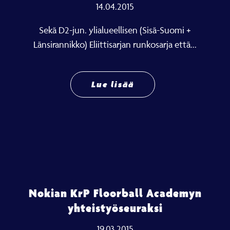
14.04.2015
Sekä D2-jun. ylialueellisen (Sisä-Suomi +
Länsirannikko) Eliittisarjan runkosarja että...
Lue lisää
Nokian KrP Floorball Academyn
yhteistyöseuraksi
19.03.2015