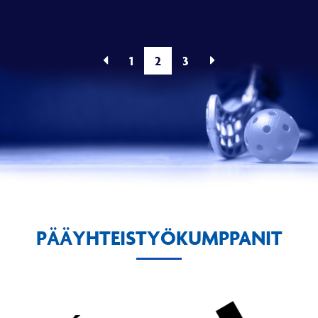
1
2
3
PÄÄYHTEISTYÖKUMPPANIT