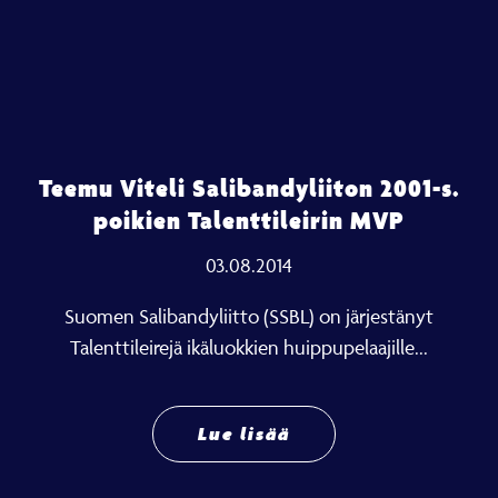
Teemu Viteli Salibandyliiton 2001-s.
poikien Talenttileirin MVP
03.08.2014
Suomen Salibandyliitto (SSBL) on järjestänyt
Talenttileirejä ikäluokkien huippupelaajille...
Lue lisää