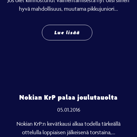
Jos olet kiinnostunut valmentamisesta nyt olisi siihen
hyvä mahdollisuus, muutama pikkujuniori...
Lue lisää
Nokian KrP palaa joulutauolta
05.01.2016
Nokian KrP:n kevätkausi alkaa todella tärkeällä
ottelulla loppiaisen jälkeisenä torstaina,...