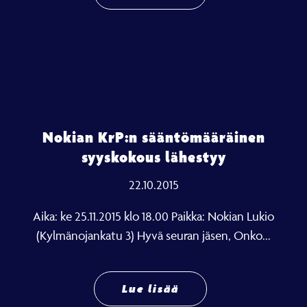
Nokian KrP:n sääntömääräinen
syyskokous lähestyy
22.10.2015
Aika: ke 25.11.2015 klo 18.00 Paikka: Nokian Lukio
(Kylmänojankatu 3) Hyvä seuran jäsen, Onko...
Lue lisää