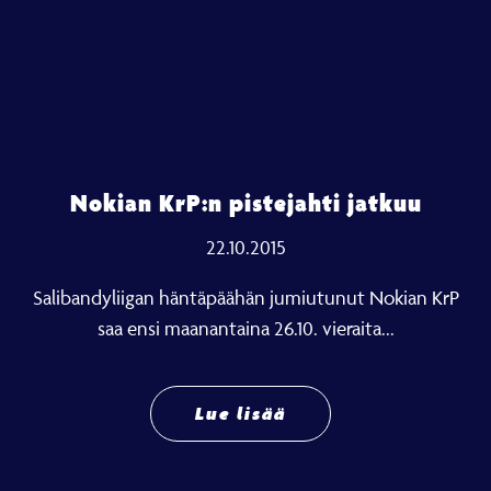
Nokian KrP:n pistejahti jatkuu
22.10.2015
Salibandyliigan häntäpäähän jumiutunut Nokian KrP
saa ensi maanantaina 26.10. vieraita...
Lue lisää