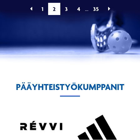
1
2
3
4
35
…
PÄÄYHTEISTYÖKUMPPANIT