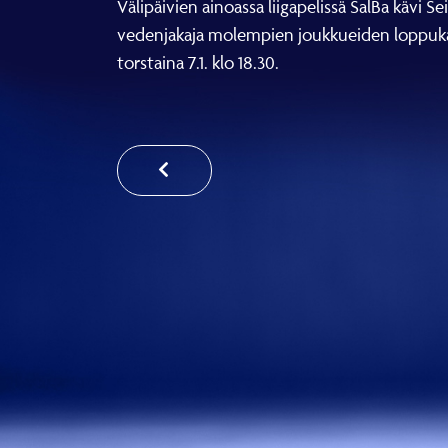
Välipäivien ainoassa liigapelissä SalBa kävi
vedenjakaja molempien joukkueiden loppukaud
torstaina 7.1. klo 18.30.