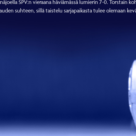
 Seinäjoella SPV:n vieraana häviämässä lumierin 7-0. Torstain
en suhteen, sillä taistelu sarjapaikasta tulee olemaan kevä