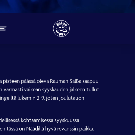
ossa pisteen päässä oleva Rauman SalBa saapuu
on varmasti vaikean syyskauden jälkeen tullut
ingeiltä lukemin 2-9, joten joulutauon
dellisessä kohtaamisessa syyskuussa
ten tässä on Näädillä hyvä revanssin paikka.