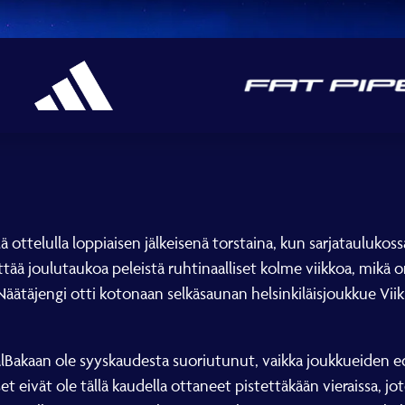
lä ottelulla loppiaisen jälkeisenä torstaina, kun sarjatauluk
ttää joulutaukoa peleistä ruhtinaalliset kolme viikkoa, mikä 
äätäjengi otti kotonaan selkäsaunan helsinkiläisjoukkue Viik
lBakaan ole syyskaudesta suoriutunut, vaikka joukkueiden e
t eivät ole tällä kaudella ottaneet pistettäkään vieraissa, jo