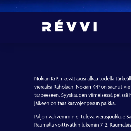
Nokian KrP:n kevätkausi alkaa todella tärkeäl
vieraaksi Raholaan. Nokian KrP on saanut vie
tarpeeseen. Syyskauden viimeisessä pelissä N
jälkeen on taas kasvojenpesun paikka.
Paljon vahvemmin ei tuleva vierasjoukkue Sa
Raumalla voittivatkin lukemin 7-2. Raumalaise