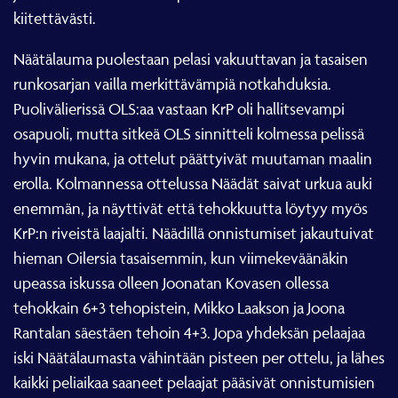
kiitettävästi.
Näätälauma puolestaan pelasi vakuuttavan ja tasaisen
runkosarjan vailla merkittävämpiä notkahduksia.
Puolivälierissä OLS:aa vastaan KrP oli hallitsevampi
osapuoli, mutta sitkeä OLS sinnitteli kolmessa pelissä
hyvin mukana, ja ottelut päättyivät muutaman maalin
erolla. Kolmannessa ottelussa Näädät saivat urkua auki
enemmän, ja näyttivät että tehokkuutta löytyy myös
KrP:n riveistä laajalti. Näädillä onnistumiset jakautuivat
hieman Oilersia tasaisemmin, kun viimekeväänäkin
upeassa iskussa olleen Joonatan Kovasen ollessa
tehokkain 6+3 tehopistein, Mikko Laakson ja Joona
Rantalan säestäen tehoin 4+3. Jopa yhdeksän pelaajaa
iski Näätälaumasta vähintään pisteen per ottelu, ja lähes
kaikki peliaikaa saaneet pelaajat pääsivät onnistumisien