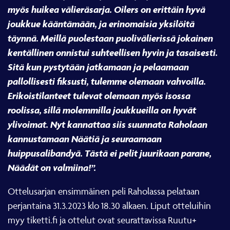
myös huikea välieräsarja. Oilers on erittäin hyvä
joukkue kääntämään, ja erinomaisia yksilöitä
täynnä. Meillä puolestaan puolivälierissä jokainen
kentällinen onnistui suhteellisen hyvin ja tasaisesti.
Sitä kun pystytään jatkamaan ja pelaamaan
pallollisesti fiksusti, tulemme olemaan vahvoilla.
Erikoistilanteet tulevat olemaan myös isossa
roolissa, sillä molemmilla joukkueilla on hyvät
ylivoimat. Nyt kannattaa siis suunnata Raholaan
kannustamaan Näätiä ja seuraamaan
huippusalibandyä. Tästä ei pelit juurikaan parane,
Näädät on valmiina!”.
Ottelusarjan ensimmäinen peli Raholassa pelataan
perjantaina 31.3.2023 klo 18.30 alkaen. Liput otteluihin
myy tiketti.fi ja ottelut ovat seurattavissa Ruutu+