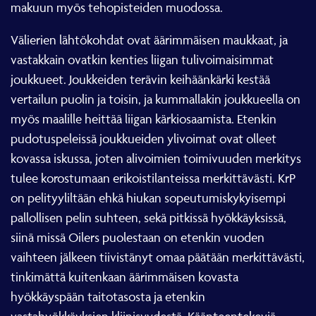
makuun myös tehopisteiden muodossa.
Välierien lähtökohdat ovat äärimmäisen maukkaat, ja
vastakkain ovatkin kenties liigan tulivoimaisimmat
joukkueet. Joukkeiden terävin keihäänkärki kestää
vertailun puolin ja toisin, ja kummallakin joukkueella on
myös maalille heittää liigan kärkiosaamista. Etenkin
pudotuspeleissä joukkueiden ylivoimat ovat olleet
kovassa iskussa, joten alivoimien toimivuuden merkitys
tulee korostumaan erikoistilanteissa merkittävästi. KrP
on pelityyliltään ehkä hiukan sopeutumiskykyisempi
pallollisen pelin suhteen, sekä pitkissä hyökkäyksissä,
siinä missä Oilers puolestaan on etenkin vuoden
vaihteen jälkeen tiivistänyt omaa päätään merkittävästi,
tinkimättä kuitenkaan äärimmäisen kovasta
hyökkäyspään taitotasosta ja etenkin
vastahyökkäyksien kliinisyydestä. Käänteentekeviä