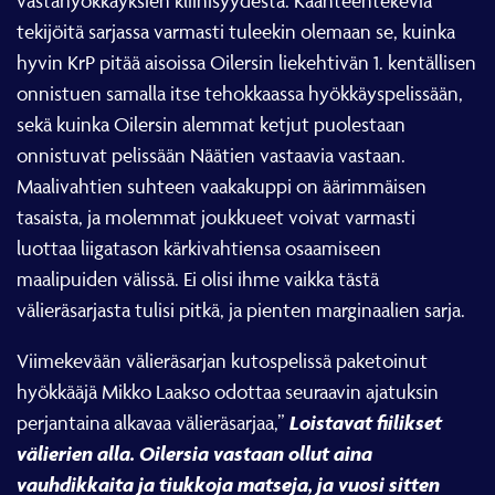
tekijöitä sarjassa varmasti tuleekin olemaan se, kuinka
hyvin KrP pitää aisoissa Oilersin liekehtivän 1. kentällisen
onnistuen samalla itse tehokkaassa hyökkäyspelissään,
sekä kuinka Oilersin alemmat ketjut puolestaan
onnistuvat pelissään Näätien vastaavia vastaan.
Maalivahtien suhteen vaakakuppi on äärimmäisen
tasaista, ja molemmat joukkueet voivat varmasti
luottaa liigatason kärkivahtiensa osaamiseen
maalipuiden välissä. Ei olisi ihme vaikka tästä
välieräsarjasta tulisi pitkä, ja pienten marginaalien sarja.
Viimekevään välieräsarjan kutospelissä paketoinut
hyökkääjä Mikko Laakso odottaa seuraavin ajatuksin
Loistavat fiilikset
perjantaina alkavaa välieräsarjaa,”
välierien alla. Oilersia vastaan ollut aina
vauhdikkaita ja tiukkoja matseja, ja vuosi sitten