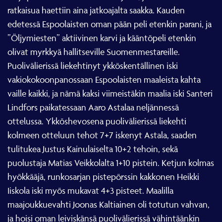
ratkaisua haettiin aina jatkoajalta saakka. Kauden
edetessä Espoolaisten oman pään peli etenkin parani, ja
”Öljymiesten” aktiivinen karvi ja kääntöpeli etenkin
olivat myrkkyä hallitseville Suomenmestareille.
Puolivälierissä liekehtinyt ykköskentällinen iski
vakiokokoonpanossaan Espoolaisten maaleista kahta
vaille kaikki, ja nämä kaksi viimeistäkin maalia iski Santeri
Lindfors paikatessaan Aaro Astalaa neljännessä
ottelussa. Ykköshevosena puolivälierissä liekehti
kolmeen otteluun tehot 7+7 iskenyt Astala, saaden
tulitukea Justus Kainulaiselta 10+2 tehoin, sekä
puolustaja Matias Veikkolalta 1+10 pistein. Ketjun kolmas
hyökkääjä, runkosarjan pistepörssin kakkonen Heikki
Iiskola iski myös mukavat 4+3 pisteet. Maalilla
maajoukkuevahti Joonas Kaltiainen oli totutun vahvan,
ja hoisi oman leiviskänsä puolivälierissä vähintäänkin