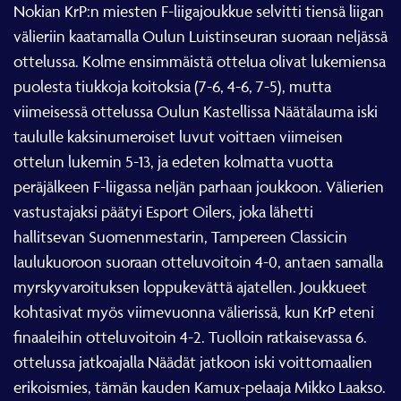
Nokian KrP:n miesten F-liigajoukkue selvitti tiensä liigan
välieriin kaatamalla Oulun Luistinseuran suoraan neljässä
ottelussa. Kolme ensimmäistä ottelua olivat lukemiensa
puolesta tiukkoja koitoksia (7-6, 4-6, 7-5), mutta
viimeisessä ottelussa Oulun Kastellissa Näätälauma iski
taululle kaksinumeroiset luvut voittaen viimeisen
ottelun lukemin 5-13, ja edeten kolmatta vuotta
peräjälkeen F-liigassa neljän parhaan joukkoon. Välierien
vastustajaksi päätyi Esport Oilers, joka lähetti
hallitsevan Suomenmestarin, Tampereen Classicin
laulukuoroon suoraan otteluvoitoin 4-0, antaen samalla
myrskyvaroituksen loppukevättä ajatellen. Joukkueet
kohtasivat myös viimevuonna välierissä, kun KrP eteni
finaaleihin otteluvoitoin 4-2. Tuolloin ratkaisevassa 6.
ottelussa jatkoajalla Näädät jatkoon iski voittomaalien
erikoismies, tämän kauden Kamux-pelaaja Mikko Laakso.