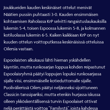
Joukkueiden kauden keskinäiset ottelut menivät
Näätien pussiin puhtaasti 3-0. Kauden ensimmäisen
kohtaamisen Raholassa KrP selvitti rangaistuslaukauksilla
lukemin 5-4, toisen Espoossa lukemin 5-8, ja kolmannen
kotiluolassa lukemin 6-5. Kaiken kaikkiaan KrP on nyt
kuuden ottelun voittoputkessa keskinäisissä otteluissa
Oilersia vastaan.
Espoolaisten alkukausi lähti hieman yskähdellen
käyntiin, mutta runkosarjan loppua kohden reipastunut
Espoolaisryhmä päätyi loppujen lopuksi runkosarjassa
sijalle viisi, ensimmäiselle kotieduttomalle sijalle.
Puolivälierissä Oilers päätyi neljänneksi sijoittuneen
Classicin tanssipariksi, mutta etenkin hurjassa iskussa
olleen ykköskentällisensä turvin Espoolaiset ottivat
neljä perättäistä voittoa ”Familystä”, joista kahdessa