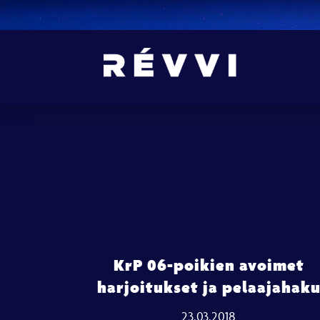
KrP 06-poikien avoimet
harjoitukset ja pelaajahak
23.03.2018