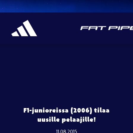
F1-junioreissa (2006) tilaa
u
uusille pelaajille!
11.08.2015