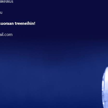
takeskus
lu
suoraan treeneihin!
mail.com