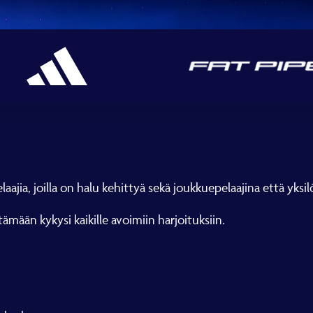
aajia, joilla on halu kehittyä sekä joukkuepelaajina että yksil
mään kykysi kaikille avoimiin harjoituksiin.