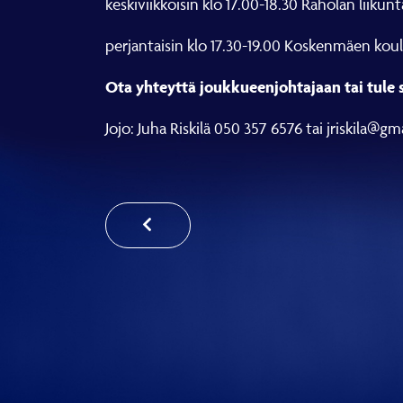
keskiviikkoisin klo 17.00-18.30 Raholan liikun
perjantaisin klo 17.30-19.00 Koskenmäen kou
Ota yhteyttä joukkueenjohtajaan tai tule 
Jojo: Juha Riskilä 050 357 6576 tai jriskila@g