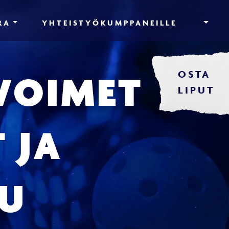
RA
YHTEISTYÖKUMPPANEILLE
OSTA
AVOIMET
LIPUT
 JA
KU