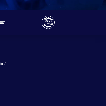
öinä.