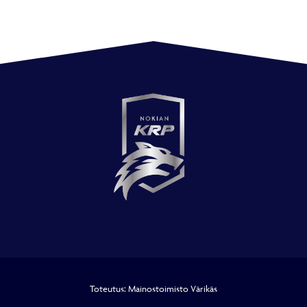
Toteutus:
Mainostoimisto Värikäs