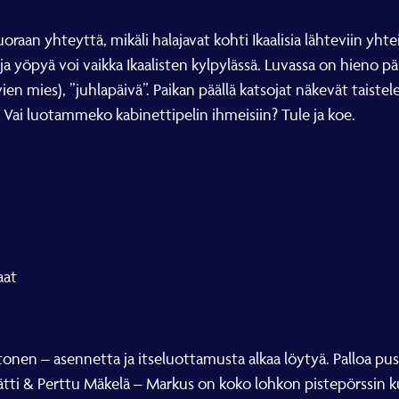
an yhteyttä, mikäli halajavat kohti Ikaalisia lähteviin yhte
 ja yöpyä voi vaikka Ikaalisten kylpylässä. Luvassa on hieno pä
ien mies), ”juhlapäivä”. Paikan päällä katsojat näkevät taiste
i luotammeko kabinettipelin ihmeisiin? Tule ja koe.
aat
onen – asennetta ja itseluottamusta alkaa löytyä. Palloa pus
erttu Mäkelä – Markus on koko lohkon pistepörssin kuud