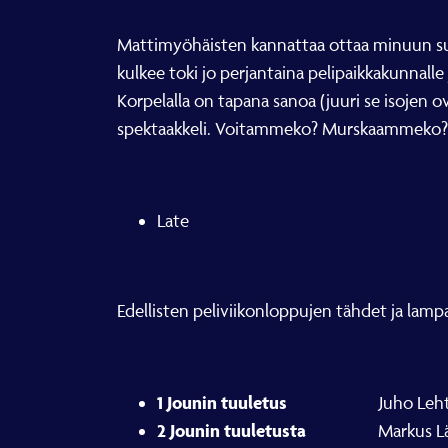
Mattimyöhäisten kannattaa ottaa minuun suora
kulkee toki jo perjantaina pelipaikkakunnalle
Korpelalla on tapana sanoa (juuri se isojen ov
spektaakkeli. Voitammeko? Murskaammeko? Va
Late
Edellisten peliviikonloppujen tähdet ja lamp
1 Jounin tuuletus
Juho Leht
2 Jounin tuuletusta
Markus Lätti & P