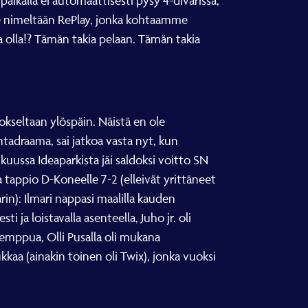
ikalla ei automaattisesti pysy 4-divarissa,
ue nimeltään RePlay, jonka kohtaamme
a olla!? Tämän takia pelaan. Tämän takia
kseltaan ylöspäin. Näistä en ole
ntadraama, sai jatkoa vasta nyt, kun
uussa Ideaparkista jäi saldoksi voitto SN
ja tappio D-Koneelle 7-2 (elleivät yrittäneet
rin): Ilmari nappasi maalilla kauden
 ja loistavalla asenteella, Juho jr. oli
utemppua, Olli Pusalla oli mukana
kkaa (ainakin toinen oli Twix), jonka vuoksi