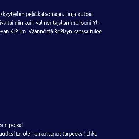
iskyyteihin peliä katsomaan. Linja-autoja
ivä tai niin kuin valmentajallamme Jouni Yli-
levan KrP II:n. Väännöstä RePlayn kanssa tulee
siin poika!
es! En ole hehkuttanut tarpeeksi! Ehkä