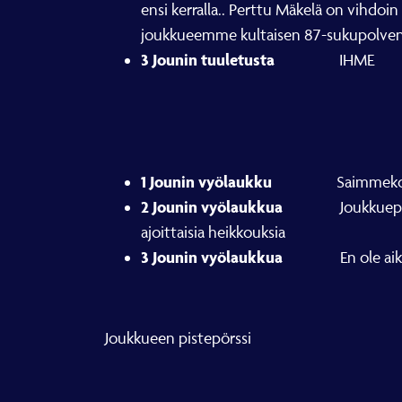
ensi kerralla.. Perttu Mäkelä on vihdo
joukkueemme kultaisen 87-sukupolven a
3 Jounin tuuletusta
IHME
1 Jounin vyölaukku
Saimmeko lahjak
2 Jounin vyölaukkua
Joukkuepuolustam
ajoittaisia heikkouksia
3 Jounin vyölaukkua
En ole aikoihi
Joukkueen pistepörssi