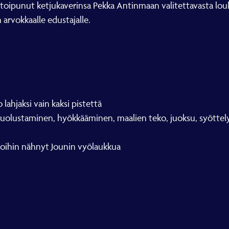
in toipunut ketjukaverinsa Pekka Antinmaan valitettavasta lo
rvokkaalle edustajalle.
si vain kaksi pistettä
inen, hyökkääminen, maalien teko, juoksu, syöttely, la
n nähnyt Jounin vyölaukkua