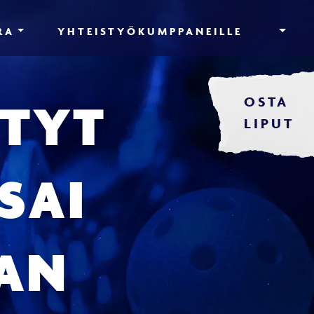
RA
YHTEISTYÖKUMPPANEILLE
OSTA
ITYT
LIPUT
 SAI
AN