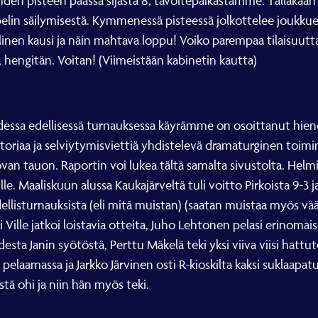
n pisteen päässä sijasta 8, tavoitepaikastamme. Tälläkään pa
pelin säilymisestä. Kymmenessä pisteessä jolkottelee joukk
llinen kausi ja näin mahtava loppu! Voiko parempaa tilaisuutt
, hengitän. Voitan! (Viimeistään kabinetin kautta)
essa edellisessä turnauksessa käyrämme on osoittanut hieno
historiaa ja selviytymisviettiä yhdistelevä dramaturginen toimi
an tauon. Raportin voi lukea tältä samalta sivustolta. Helmik
:lle. Maaliskuun alussa Kaukajärveltä tuli voitto Pirkoista 9-3 
dellisturnauksista (eli mitä muistan) (saatan muistaa myös vää
lle jatkoi loistavia otteita, Juho Lehtonen pelasi erinomaisesti
hdesta Janin syötöstä, Perttu Mäkelä teki yksi viiva viisi hatt
pelaamassa ja Jarkko Järvinen osti R-kioskilta kaksi suklaapatu
istä ohi ja niin hän myös teki.