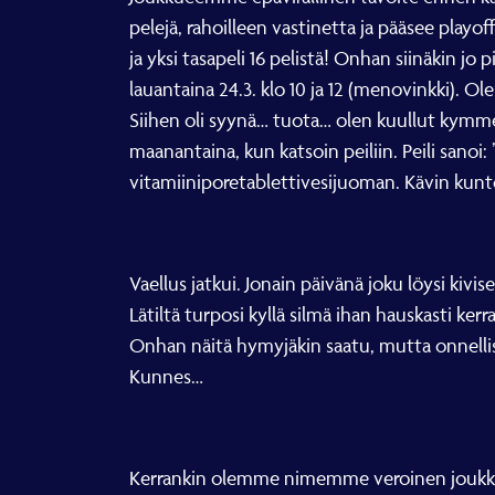
pelejä, rahoilleen vastinetta ja pääsee play
ja yksi tasapeli 16 pelistä! Onhan siinäkin jo pi
lauantaina 24.3. klo 10 ja 12 (menovinkki).
Siihen oli syynä… tuota… olen kuullut kymmen
maanantaina, kun katsoin peiliin. Peili sanoi:
vitamiiniporetablettivesijuoman. Kävin kuntos
Vaellus jatkui. Jonain päivänä joku löysi kiv
Lätiltä turposi kyllä silmä ihan hauskasti ker
Onhan näitä hymyjäkin saatu, mutta onnellisuu
Kunnes…
Kerrankin olemme nimemme veroinen joukkue