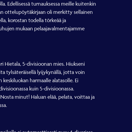
a. Edellisessä turnauksessa meille kuitenkin
an ottelupöytäkirjaan oli merkitty sellainen
lla, korostan todella törkeää ja
n. Huhujen mukaan pelaajavalmentajamme
ri Hietala, 5-divisioonan mies. Hiukseni
a tylsäteräisellä lyijykynällä, jotta voin
n keskiluokan harmaalle alatasolle. Ei
ivisioonassa kuin 5-divisioonassa.
osta minut! Haluan elää, pelata, voittaa ja
ssa.