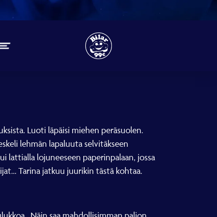
muksista. Luoti läpäisi miehen peräsuolen.
meskeli lehmän lapaluuta selvitäkseen
ui lattialla lojuneeseen paperinpalaan, jossa
ijat… Tarina jatkuu juurikin tästä kohtaa.
ulukkoa. Näin saa mahdollisimman paljon