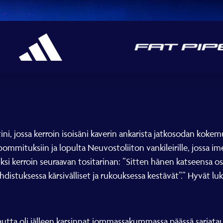
tini, jossa kerroin isoisäni kaverin ankarista jatkosodan koke
n pommituksiin ja lopulta Neuvostoliiton vankileirille, jossa i
uksi kerroin seuraavan tositarinan: ”Sitten hänen katseensa os
hdistuksessa kärsivälliset ja rukouksessa kestävät”.” Hyvät luk
utta oli jälleen karsinnat jommassakummassa päässä sarjata