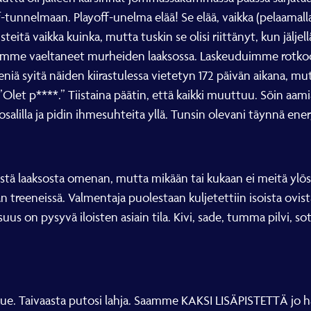
off-tunnelmaan. Playoff-unelma elää! Se elää, vaikka (pelaama
steitä vaikka kuinka, mutta tuskin se olisi riittänyt, kun jäljell
 Olemme vaeltaneet murheiden laaksossa. Laskeuduimme rotkoo
iä syitä näiden kiirastulessa vietetyn 172 päivän aikana, mu
 ”Olet p****.” Tiistaina päätin, että kaikki muuttuu. Söin aami
alilla ja pidin ihmesuhteita yllä. Tunsin olevani täynnä ener
isestä laaksosta omenan, mutta mikään tai kukaan ei meitä ylö
ran treeneissä. Valmentaja puolestaan kuljetettiin isoista ovis
s on pysyvä iloisten asiain tila. Kivi, sade, tumma pilvi, sot
. Taivaasta putosi lahja. Saamme KAKSI LISÄPISTETTÄ jo hä