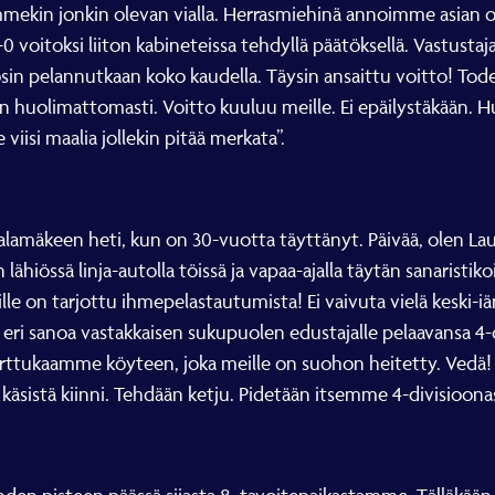
ekin jonkin olevan vialla. Herrasmiehinä annoimme asian oll
0 voitoksi liiton kabineteissa tehdyllä päätöksellä. Vastustaj
tosin pelannutkaan koko kaudella. Täysin ansaittu voitto! Tode
oin huolimattomasti. Voitto kuuluu meille. Ei epäilystäkää
 viisi maalia jollekin pitää merkata”.
 alamäkeen heti, kun on 30-vuotta täyttänyt. Päivää, olen Lau
hiössä linja-autolla töissä ja vapaa-ajalla täytän sanaristikoit
ille on tarjottu ihmepelastautumista! Ei vaivuta vielä keski-iä
 eri sanoa vastakkaisen sukupuolen edustajalle pelaavansa 4-d
ttukaamme köyteen, joka meille on suohon heitetty. Vedä! N
sistä kiinni. Tehdään ketju. Pidetään itsemme 4-divisioona