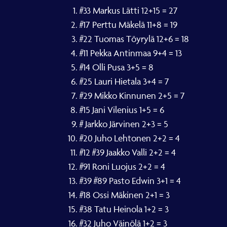
#33 Markus Lätti 12+15 = 27
#17 Perttu Mäkelä 11+8 = 19
#22 Tuomas Töyrylä 12+6 = 18
#11 Pekka Antinmaa 9+4 = 13
#14 Olli Pusa 3+5 = 8
#25 Lauri Hietala 3+4 = 7
#29 Mikko Kinnunen 2+5 = 7
#15 Jani Vilenius 1+5 = 6
# Jarkko Järvinen 2+3 = 5
#20 Juho Lehtonen 2+2 = 4
#12 #39 Jaakko Valli 2+2 = 4
#91 Roni Luojus 2+2 = 4
#39 #89 Pasto Edwin 3+1 = 4
#18 Ossi Mäkinen 2+1 = 3
#38 Tatu Heinola 1+2 = 3
#32 Juho Väinölä 1+2 = 3