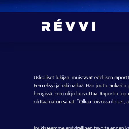
Uskolliset lukijani muistavat edellisen raport
Eero eksyi ja näki nälkää. Hän joutui ankarii
hengissä. Eero oli jo luovuttaa. Raportin lop
oli Raamatun sanat: ”Olkaa toivossa iloiset, a
Joukkueemme epävirallinen tavoite ennen ka