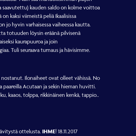
lla saavutettu) kauden saldo on kolme voittoa
ä on kaksi viimeistä peliä Ikaalisissa
n jo hyvin varhaisessa vaiheessa kautta.
tta totuuden löysin eräänä pilvisenä
aiseksi kaurapuuroa ja join
giaa. Tuli seuraava turnaus ja hävisimme.
s nostanut. Ilonaiheet ovat olleet vähissä. No
ta paareilla Acutaan ja sekin hieman huvitti.
ku, kaaos, tolppa, rikkinäinen kenkä, tappio..
IHME
vitystä ottelusta.
! 18.11.2017