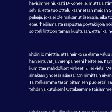
hävisimme niukasti D-Koneelle, mutta aistimm
selvisi, että tuo ottelu käännetään meidän 5-
pelaaja, joka ei ole maksanut lisenssiä, eikä 
epäurheilijamaista raapustaa pöytäkirjoja n
soitteli liittoon tämän kuultuaan, että ”kai ne
Ehdin jo miettiä, että näinkö se elämä valuu
harventuvat ja verenpaineeni heittelee. Käyn lä
kumittaa mahdolliset virheet. Ei, ei vielä! Me
ainakaan yhdessä asiassa! On nimittäin aivan
Taistelkaamme tason pitämisen puolesta! Tar
tehdä vaikutuksen! Ottakaamme toisiamme kä