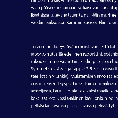
Lähdemme siis viimeiseen turnauspäivään yhde
vaan pääsee pelaamaan ratkaisevan karsinta
Ikaalisissa tulevana lauantaina. Näin murhee
vaellan laaksoissa. Rämmin suossa. Elän, olen
Toivon joukkueystäväni muistavan, että kahd
raportoinut, sillä edellinen raporttini, sota
rukouksiimme vastattiin. Ehdin pitämään luov
Symmetrikistä 8-4 ja tappio 3-9 Soittorasia II
taas jotain vilunkia). Muistamisen arvoista e
ensimmäisen täyspottinsa, toinen maalivahti Vi
armeijassa, Lauri Hietala teki kaksi maalia ka
keksilaatikko, Ossi Mäkinen kävi jonkun pelin 
pelkäsi laittavansa pian alkavassa pelissä tyhj