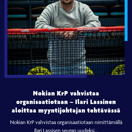
Nokian KrP vahvistaa
organisaatiotaan – Ilari Lassinen
aloittaa myyntijohtajan tehtävässä
Nokian KrP vahvistaa organisaatiotaan nimittämällä
Ilari Lassisen seuran uudeksi...