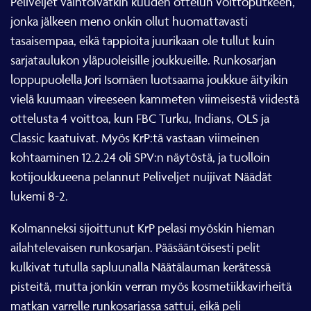
jonka jälkeen meno onkin ollut huomattavasti
tasaisempaa, eikä tappioita juurikaan ole tullut kuin
sarjataulukon yläpuoleisille joukkueille. Runkosarjan
loppupuolella Jori Isomäen luotsaama joukkue äityikin
vielä kuumaan vireeseen kammeten viimeisestä viidestä
ottelusta 4 voittoa, kun FBC Turku, Indians, OLS ja
Classic kaatuivat. Myös KrP:tä vastaan viimeinen
kohtaaminen 12.2.24 oli SPV:n näytöstä, ja tuolloin
kotijoukkueena pelannut Peliveljet nuijivat Näädät
lukemi 8-2.
Kolmanneksi sijoittunut KrP pelasi myöskin hieman
ailahtelevaisen runkosarjan. Pääsääntöisesti pelit
kulkivat tutulla sapluunalla Näätälauman kerätessä
pisteitä, mutta jonkin verran myös kosmetiikkavirheitä
matkan varrelle runkosarjassa sattui, eikä peli