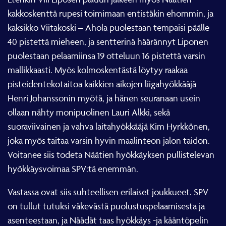
kakkoskenttä rupesi toimimaan entistäkin ehommin, ja
kaksikko Viitakoski – Ahola puolestaan tempaisi päälle
40 pistettä mieheen, ja sentterinä häärännyt Liponen
puolestaan pelaamiinsa 19 otteluun 16 pistettä varsin
mallikkaasti. Myös kolmoskentästä löytyy raakaa
pisteidentekotaitoa kaikkien aikojen liigahyökkääjä
Henri Johanssonin myötä, ja hänen seuranaan usein
ollaan nähty monipuolinen Lauri Alkki, sekä
suoraviivainen ja vahva laitahyökkääjä Kim Hyrkkönen,
joka myös taitaa varsin hyvin maalinteon jalon taidon.
Voitanee siis todeta Näätien hyökkäyksen pullistelevan
hyökkäysvoimaa SPV:tä enemmän.
Vastassa ovat siis suhteellisen erilaiset joukkueet. SPV
on tullut tutuksi väkevästä puolustuspelaamisesta ja
asenteestaan, ja Näädät taas hyökkäys -ja kääntöpelin