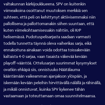
valtakunnan kärkijoukkueena. SPV on kuitenkin
viimeaikoina osoittanut muutoksen merkkiä sen
suhteen, että peli on kehittynyt aktiivisemmaksi niin
pallollisena ja pallottomanakin siihen suuntaan, että
kuten viimekohtaamisessakin nähtiin, oli KrP
helisemässä. Pudotuspelisarjasta saadaan varmasti
todella tunnetta täynnä oleva vaiherikas sarja, eikä
ennakoituna ainakaan voida odottaa toissakevään
kaltaista 4-0 sarjaa, vaan tasaista väkevää kevään
playoff-vääntöä. Ottelusarjan suurimmat kysymykset
ovatkin ehkäpä siis, onnistuuko Näätälauma
kääntämään vaikeamman ajanjakson ylöspäin, ja
iskemään kevään peleihin hirvittävällä nälällä ja rähinällä,
ja mikäli onnistuvat, kuinka SPV kykenee tähän
vastaamaan ja toteuttamaan omaa suunnitelmaansa.
Ensimmäinen osaottelu pelataan perjantaina 15.3.2024