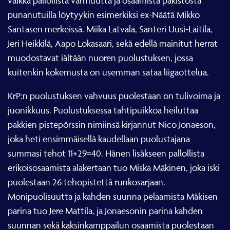
punanutuilla löytyykin esimerkiksi ex-Näätä Mikko
Santasen merkeissä. Miika Latvala, Santeri Uusi-Laitila,
Jeri Heikkilä, Aapo Lokasaari, sekä edellä mainitut herrat
muodostavat iältään nuoren puolustuksen, jossa
kuitenkin kokemusta on usemman sataa liigaottelua.
KrP:n puolustuksen vahvuus puolestaan on tulivoima ja
juonikkuus. Puolustuksessa tahtipuikkoa heiluttaa
pakkien pistepörssin nimiinsä kirjannut Nico Jonaeson,
joka heti ensimmäisellä kaudellaan puolustajana
summasi tehot 11+29=40. Hänen lisäkseen pallollista
erikoisosaamista alakertaan tuo Miska Mäkinen, joka iski
puolestaan 26 tehopistettä runkosarjaan.
Monipuolisuutta ja kahden suunna pelaamista Mäkisen
parina tuo Jere Mattila, ja Jonaesonin parina kahden
suunnan sekä kaksinkamppailun osaamista puolestaan