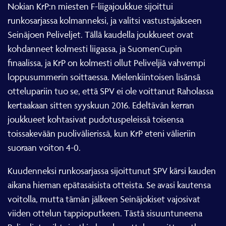
Nokian KrP:n miesten F-liigajoukkue sijoittui
runkosarjassa kolmanneksi, ja valitsi vastustajakseen
Seinäjoen Peliveljet. Tällä kaudella joukkueet ovat
kohdanneet kolmesti liigassa, ja SuomenCupin
finaalissa, ja KrP on kolmesti ollut Peliveljiä vahvempi
loppusummerin soittaessa. Mielenkiintoisen lisänsä
ottelupariin tuo se, että SPV ei ole voittanut Raholassa
kertaakaan sitten syyskuun 2016. Edeltävän kerran
joukkueet kohtasivat pudotuspeleissä toisensa
toissakevään puolivälierissä, kun KrP eteni välieriin
suoraan voiton 4-0.
Kuudenneksi runkosarjassa sijoittunut SPV kärsi kauden
aikana hieman epätasaisista otteista. Se avasi kautensa
voitolla, mutta tämän jälkeen Seinäjokiset vajosivat
viiden ottelun tappioputkeen. Tästä sisuuntuneena
Peliveljet vaihtoivatkin kuuden ottelun voittoputkeen,