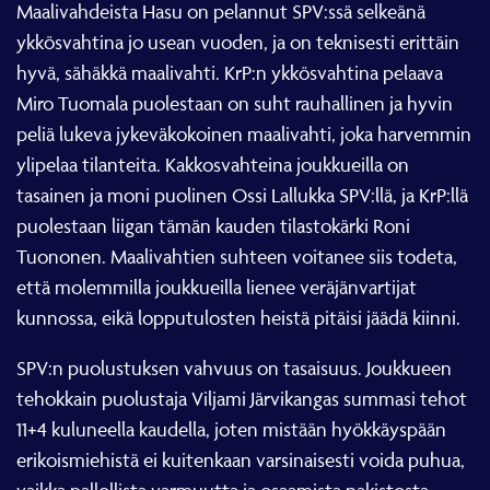
Maalivahdeista Hasu on pelannut SPV:ssä selkeänä
ykkösvahtina jo usean vuoden, ja on teknisesti erittäin
hyvä, sähäkkä maalivahti. KrP:n ykkösvahtina pelaava
Miro Tuomala puolestaan on suht rauhallinen ja hyvin
peliä lukeva jykeväkokoinen maalivahti, joka harvemmin
ylipelaa tilanteita. Kakkosvahteina joukkueilla on
tasainen ja moni puolinen Ossi Lallukka SPV:llä, ja KrP:llä
puolestaan liigan tämän kauden tilastokärki Roni
Tuononen. Maalivahtien suhteen voitanee siis todeta,
että molemmilla joukkueilla lienee veräjänvartijat
kunnossa, eikä lopputulosten heistä pitäisi jäädä kiinni.
SPV:n puolustuksen vahvuus on tasaisuus. Joukkueen
tehokkain puolustaja Viljami Järvikangas summasi tehot
11+4 kuluneella kaudella, joten mistään hyökkäyspään
erikoismiehistä ei kuitenkaan varsinaisesti voida puhua,
vaikka pallollista varmuutta ja osaamista pakistosta