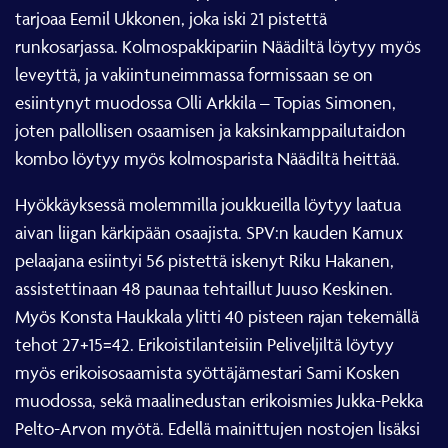
tarjoaa Eemil Ukkonen, joka iski 21 pistettä
runkosarjassa. Kolmospakkipariin Näädiltä löytyy myös
leveyttä, ja vakiintuneimmassa formissaan se on
esiintynyt muodossa Olli Arkkila – Topias Simonen,
joten pallollisen osaamisen ja kaksinkamppailutaidon
kombo löytyy myös kolmosparista Näädiltä heittää.
Hyökkäyksessä molemmilla joukkueilla löytyy laatua
aivan liigan kärkipään osaajista. SPV:n kauden Kamux
pelaajana esiintyi 56 pistettä iskenyt Riku Hakanen,
assistettinaan 48 paunaa tehtaillut Juuso Keskinen.
Myös Konsta Haukkala ylitti 40 pisteen rajan tekemällä
tehot 27+15=42. Erikoistilanteisiin Peliveljiltä löytyy
myös erikoisosaamista syöttäjämestari Sami Kosken
muodossa, sekä maalinedustan erikoismies Jukka-Pekka
Pelto-Arvon myötä. Edellä mainittujen nostojen lisäksi