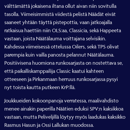
välttämättä jokaisena iltana ollut aivan niin sovitulla
tasolla. Viimeisimmistä viidestä pelistä Näädät eivät
saaneet yhtään täyttä pistepottia, vaan jatkoajalla
ratkaisua haettiin niin OLS:aa, Classicia, sekä Happeeta
vastaan, joista Näätälauma voittajana selvisikin.
Kahdessa viimeisessä ottelussa Oilers, sekä TPS olivat
parempia kuin vailla panosta pelannut Näätälauma.
Positiivisena huomiona runkosarjasta on nostettava se,
että paikalliskamppailija Classic kaatui kahteen
otteeseen ja Pirkanmaan herruus runkosarjassa pysyi
nyt toista kautta putkeen KrP:llä.
Joukkueiden kokoonpanoja verratessa, maalivahdisto
menee ainakin paperilla Näätien eduksi SPV:n kaksikkoa
vastaan, mutta Peliveljillä löytyy myös laadukas kaksikko
Rasmus Hasun ja Ossi Lallukan muodossa.