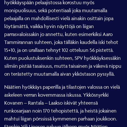
hyökkäyspään pelaajistossa korostuu myös
monipuolisuus, sekä potentiaali joka muutamalla
pelaajalla on mahdollisesti vielä ainakin osittain jopa
löytämättä, vaikka hyvin näyttöjä on liigan
parrasvaloissakin jo annettu, kuten esimerkiksi Aaro
Tammirannan suhteen, joka tälläkin kaudella iski tehot
15+10, ja on urallaan tehnyt 102 otteluun 56 pistettä.
Kuten puolustuksenkin suhteen, SPV hyökkäyksessäkin
silmiin pistää tasaisuus, mutta taisainen ja väkevä nippu
on terästetty muutamalla aivan ykköstason pyssyllä.
Näätien hyökkäys paperilla ja tilastojen valossa on vielä
askeleen verran kovemmassa iskussa. Ykkösnyrkki
Kovanen – Rantala – Laakso iskivät yhteensä
runkosarjaan noin 170 tehopistettä, ja heistä jokainen
mahtui liigan pörssissä kymmenen parhaan joukkoon.
Etenkin Vili Liposen paluun jälkeen myös Näätien