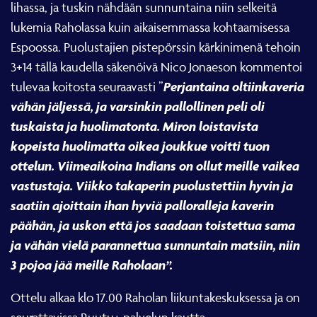
lihassa, ja tuskin nähdään sunnuntaina niin selkeitä
lukemia Raholassa kuin aikaisemmassa kohtaamisessa
Espoossa. Puolustajien pistepörssin kärkinimenä tehoin
3+14 tällä kaudella säkenöivä Nico Jonaeson kommentoi
Perjantaina oltiinkaveria
tulevaa koitosta seuraavasti ”
vähän jäljessä, ja varsinkin pallollinen peli oli
tuskaista ja huolimatonta. Miron loistavista
kopeista huolimatta oikea joukkue voitti tuon
ottelun. Viimeaikoina Indians on ollut meille vaikea
vastustaja. Viikko takaperin puolustettiin hyvin ja
saatiin ajoittain ihan hyviä palloralleja kaverin
päähän, ja uskon että jos saadaan toistettua sama
ja vähän vielä parannettua sunnuntain matsiin, niin
3 pojoa jää meille Raholaan”.
Ottelu alkaa klo 17.00 Raholan liikuntakeskuksessa ja on
seurattavissa Ruutu+ palvelun kautta.