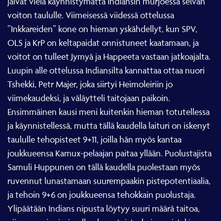
voiton taululle. Viimeisessä viidessä ottelussa
”Inkkareiden” kone on hieman yskähdellyt, kun SPV,
OLS ja KrP on keltapaidat onnistuneet kaatamaan, ja
voitot on tulleet Jymyä ja Happeeta vastaan jatkoajalta.
Luupin alle ottelussa Indiansilta kannattaa ottaa nuori
Tshekki, Petr Majer, joka siirtyi Heimoleiriin jo
viimekaudeksi, ja väläytteli taitojaan paikoin.
Ensimmäinen kausi meni kuitenkin hieman totutellessa
ja käynnistellessä, mutta tällä kaudella laituri on iskenyt
taululle tehopisteet 9+11, joilla hän myös kantaa
joukkueensa Kamux-pelaajan paitaa yllään. Puolustajista
Samuli Huppunen on tällä kaudella puolestaan myös
ruvennut lunastamaan suurempaakin pistepotentiaalia,
ja tehoin 9+6 on joukkueensa tehokkain puolustaja.
Ylipäätään Indians nipusta löytyy suuri määrä taitoa,
niin oman juniorimyllyn kasvateista, kuin muistakin