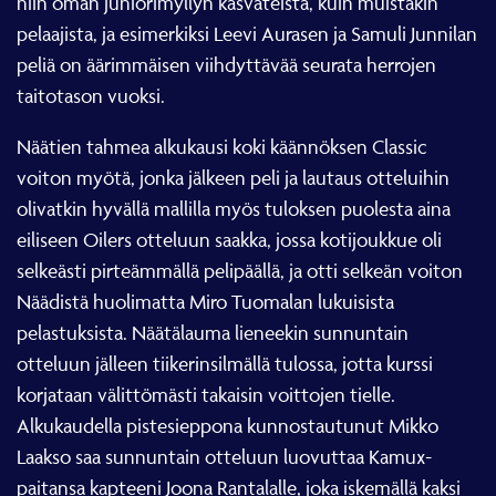
pelaajista, ja esimerkiksi Leevi Aurasen ja Samuli Junnilan
peliä on äärimmäisen viihdyttävää seurata herrojen
taitotason vuoksi.
Näätien tahmea alkukausi koki käännöksen Classic
voiton myötä, jonka jälkeen peli ja lautaus otteluihin
olivatkin hyvällä mallilla myös tuloksen puolesta aina
eiliseen Oilers otteluun saakka, jossa kotijoukkue oli
selkeästi pirteämmällä pelipäällä, ja otti selkeän voiton
Näädistä huolimatta Miro Tuomalan lukuisista
pelastuksista. Näätälauma lieneekin sunnuntain
otteluun jälleen tiikerinsilmällä tulossa, jotta kurssi
korjataan välittömästi takaisin voittojen tielle.
Alkukaudella pistesieppona kunnostautunut Mikko
Laakso saa sunnuntain otteluun luovuttaa Kamux-
paitansa kapteeni Joona Rantalalle, joka iskemällä kaksi