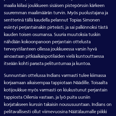
maalia kiilasi joukkueen sisäisen pistepörssin kärkeen
suuremman maalimäärän turvin. Myös puolustajana ja
sentterinä tällä kaudella pelannut Topias Simonen
esiintyi perjantainakin pirteästi, ja sai palkinnoksi tästä
kauden toisen osumansa. Suuria muutoksia tuskin
nähdään kokoonpanoon perjantain ottelusta
terveystilanteen ollessa joukkueessa varsin hyvä
ainoastaan pitkäaikaispotilaiden vielä kuntouttaessa
itseään kohti parasta pelituntumaa ja kuntoa.
Sunnuntain ottelussa Indians varmasti tulee kiimassa
korjaamaan aikaisempaa tappiotaan Näädille. Toisaalta
kotijoukkue myös varmasti on kiukustunut perjantain
tappiosta Oilersia vastaan, ja lyö puita uuniin
korjatakseen kurssin takaisin noususuuntaan. Indians on
pelitavallisesti ollut viimevuosina Näätälaumalle piikki