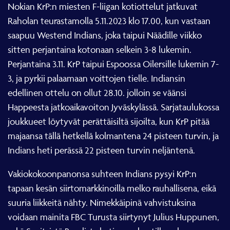
Nokian KrP:n miesten F-liigan kotiottelut jatkuvat
Raholan teurastamolla 5.11.2023 klo 17.00, kun vastaan
saapuu Westend Indians, joka taipui Näädille viikko
sitten perjantaina kotonaan selkein 3-8 lukemin.
Perjantaina 3.11. KrP taipui Espoossa Oilersille lukemin 7-
3, ja pyrkii palaamaan voittojen tielle. Indiansin
edellinen ottelu on ollut 28.10. jolloin se väänsi
Happeesta jatkoaikavoiton Jyväskylässä. Sarjataulukossa
joukkueet löytyvät perättäisiltä sijoilta, kun KrP pitää
majaansa tällä hetkellä kolmantena 24 pisteen turvin, ja
Indians heti perässä 22 pisteen turvin neljäntenä.
Vakiokokoonpanonsa suhteen Indians pysyi KrP:n
tapaan kesän siirtomarkkinoilla melko rauhallisena, eikä
suuria liikkeitä nähty. Nimekkäipinä vahvistuksina
voidaan mainita FBC Turusta siirtynyt Julius Huppunen,
sekä Sveitsistä Baselista kotimaan kentille paluun