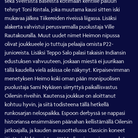
tehnyt Toni Rintala, joka muutama kausi sitten iski
mukavaa jälkea Tiikereiden riveissä liigassa. Lisäksi
alakerta vahvistui perusvarmalla puolustaja Ville
Rautakouralla. Muut uudet nimet Heimon nipussa
olivat joukkueele jo tuttuja pelaajia omista P22-
junioreista. Lisäksi Teppo Salo palasi takaisin Indiansin
edustuksen vahvuuteen, joskaan miestä ei juurikaan
tällä kaudella vielä askissa ole näkynyt. Kirpaisevimman
menetyksen Heimo koki oman pään monipuolisen
puolustaja Sami Nykäsen siirryttyä paikallisvastus
Oilersin riveihin. Kautensa joukkue on aloittanut
kohtuu hyvin, ja siitä todisteena tällä hetkellä
runkosarjan nelospaikka. Espoon derbyssä se nappasi
historiansa ensimmäisen päänahan kellistämällä Oilersin
jatkoajalla, ja kauden avausottelussa Classicin koneet
jäivät vielä käynnistymättä Indiansin murjoessa selvän