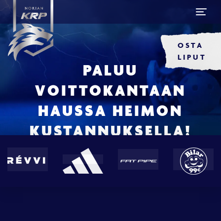
OSTA
LIPUT
PALUU
VOITTOKANTAAN
HAUSSA HEIMON
KUSTANNUKSELLA!