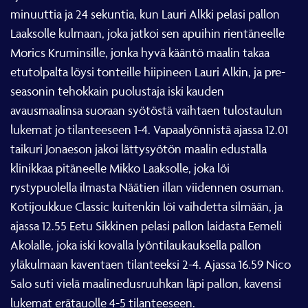
minuuttia ja 24 sekuntia, kun Lauri Alkki pelasi pallon
Laaksolle kulmaan, joka jatkoi sen apuihin rientäneelle
Morics Kruminsille, jonka hyvä kääntö maalin takaa
etutolpalta löysi tonteille hiipineen Lauri Alkin, ja pre-
seasonin tehokkain puolustaja iski kauden
avausmaalinsa suoraan syötöstä vaihtaen tulostaulun
lukemat jo tilanteeseen 1-4. Vapaalyönnistä ajassa 12.01
taikuri Jonaeson jakoi lättysyötön maalin edustalla
klinikkaa pitäneelle Mikko Laaksolle, joka löi
rystypuolella ilmasta Näätien illan viidennen osuman.
Kotijoukkue Classic kuitenkin löi vaihdetta silmään, ja
ajassa 12.55 Eetu Sikkinen pelasi pallon laidasta Eemeli
Akolalle, joka iski kovalla lyöntilaukauksella pallon
yläkulmaan kaventaen tilanteeksi 2-4. Ajassa 16.59 Nico
Salo suti vielä maalinedusruuhkan läpi pallon, kavensi
lukemat erätauolle 4-5 tilanteeseen.