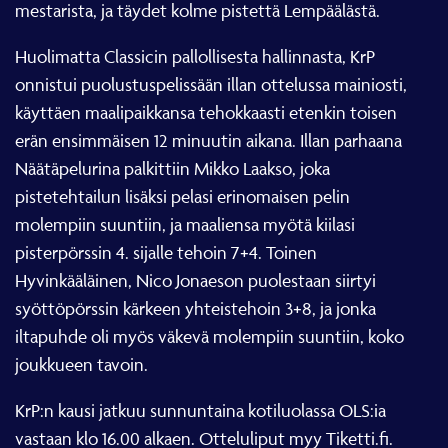
mestarista, ja täydet kolme pistettä Lempäälästä.
Huolimatta Classicin pallollisesta hallinnasta, KrP
onnistui puolustuspelissään illan ottelussa mainiosti,
käyttäen maalipaikkansa tehokkaasti etenkin toisen
erän ensimmäisen 12 minuutin aikana. Illan parhaana
Näätäpelurina palkittiin Mikko Laakso, joka
pistetehtailun lisäksi pelasi erinomaisen pelin
molempiin suuntiin, ja maaliensa myötä kiilasi
pisterpörssin 4. sijalle tehoin 7+4. Toinen
Hyvinkääläinen, Nico Jonaeson puolestaan siirtyi
syöttöpörssin kärkeen yhteistehoin 3+8, ja jonka
iltapuhde oli myös väkevä molempiin suuntiin, koko
joukkueen tavoin.
KrP:n kausi jatkuu sunnuntaina kotiluolassa OLS:ia
vastaan klo 16.00 alkaen. Otteluliput myy Tiketti.fi.