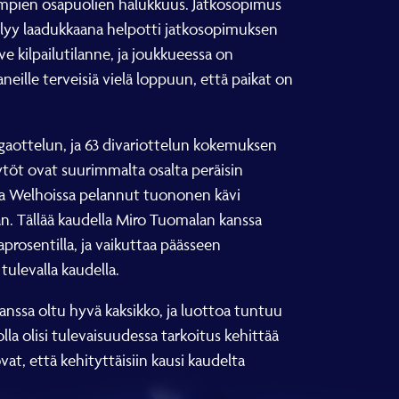
lempien osapuolien halukkuus. Jatkosopimus
säilyy laadukkaana helpotti jatkosopimuksen
ve kilpailutilanne, ja joukkueessa on
neille terveisiä vielä loppuun, että paikat on
gaottelun, ja 63 divariottelun kokemuksen
töt ovat suurimmalta osalta peräisin
gassa Welhoissa pelannut tuononen kävi
n. Tällää kaudella Miro Tuomalan kanssa
rosentilla, ja vaikuttaa päässeen
ulevalla kaudella.
nssa oltu hyvä kaksikko, ja luottoa tuntuu
lla olisi tulevaisuudessa tarkoitus kehittää
vat, että kehityttäisiin kausi kaudelta