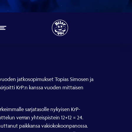
2 vuoden jatkosopimukset Topias Simosen ja
irjoitti KrP:n kanssa vuoden mittaisen
keimmalle sarjatasolle nykyisen KrP-
ttelun verran yhteispistein 12+12 = 24.
innuttanut paikkansa vakiokokoonpanossa.