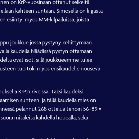
monen on KrP-vuosinaan ottanut selkeitä
ellaan kahteen suntaan. Simosella on liigasta
 esiintyi myös MM-kilpailuissa, joista
huippu joukkue jossa pystyny kehittymään
evalla kaudella Näädissä pystyn ottamaan
delta ovat isot, sillä joukkueemme tulee
austeen tuo toki myös ensikaudelle nouseva
ella KrP:n riveissä. Täksi kaudeksi
aamisen suhteen, ja tällä kaudella mies on
ennessä pelannut 268 ottelua tehoin 56+89 =
uora mitaleita kahdella hopealla, sekä