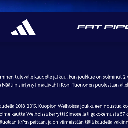
aminen tulevalle kaudelle jatkuu, kun joukkue on solminut 
 Näätiin siirtynyt maalivahti Roni Tuononen puolestaan allek
audella 2018-2019, Kuopion Welhoissa joukkueen noustua kor
olme kautta Welhoissa kerrytti Simosella liigakokemusta 57 o
luolaan KrP:n paitaan, ja on viimeistään tällä kaudella vaki