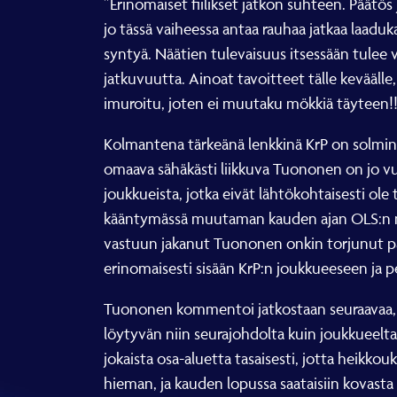
”Erinomaiset fiilikset jatkon suhteen. Päät
jo tässä vaiheessa antaa rauhaa jatkaa laaduk
syntyä. Näätien tulevaisuus itsessään tulee va
jatkuvuutta. Ainoat tavoitteet tälle keväälle
imuroitu, joten ei muutaku mökkiä täyteen
Kolmantena tärkeänä lenkkinä KrP on solminu
omaava sähäkästi liikkuva Tuononen on jo vu
joukkueista, jotka eivät lähtökohtaisesti ole 
kääntymässä muutaman kauden ajan OLS:n maal
vastuun jakanut Tuononen onkin torjunut pa
erinomaisesti sisään KrP:n joukkueeseen ja 
Tuononen kommentoi jatkostaan seuraavaa, ”
löytyvän niin seurajohdolta kuin joukkueeltak
jokaista osa-aluetta tasaisesti, jotta heikkou
hieman, ja kauden lopussa saataisiin kovasta