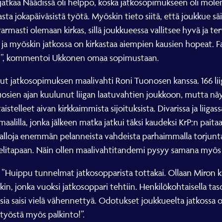
ös jatkaa Näädissä oli helppo, koska jatkosopimukseen oli mo
asta jokapäiväsistä työtä. Myöskin tieto siitä, että joukkue 
rmasti olemaan kirkas, sillä joukkueessa vallitsee hyvä ja ter
, ja myöskin jatkossa on kirkastaa aiempien kausien hopeat. Fa
!!”, kommentoi Ukkonen omaa sopimustaan.
t jatkosopimuksen maalivahti Roni Tuonosen kanssa. 166 lii
osien ajan kuulunut liigan laatuvahtien joukkoon, mutta näy
taistelleet aivan kirkkaimmista sijoituksista. Divarissa ja lii
illa, jonka jälkeen matka jatkui täksi kaudeksi KrP:n paitaa
lloja enemmän pelanneista vahdeista parhaimmalla torjuntap
pelitapaan. Näin ollen maalivahtitandemi pysyy samana myös t
Huippu tunnelmat jatkosopparista tottakai. Ollaan Miron ka
in, jonka vuoksi jatkosoppari tehtiin. Henkilökohtaisella taso
ksia saisi vielä vähennettyä. Odotukset joukkueelta jatkossa o
 työstä myös palkinto!”.