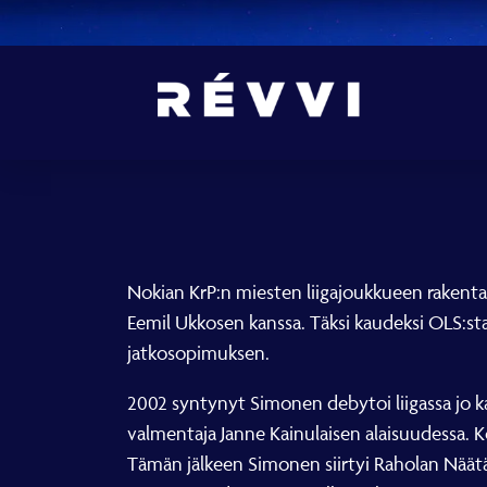
Nokian KrP:n miesten liigajoukkueen rakent
Eemil Ukkosen kanssa. Täksi kaudeksi OLS:sta
jatkosopimuksen.
2002 syntynyt Simonen debytoi liigassa jo k
valmentaja Janne Kainulaisen alaisuudessa. K
Tämän jälkeen Simonen siirtyi Raholan Näätä