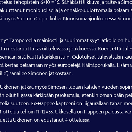
telua tehopistein 6+10 = 16. Sähäkästi liikkuva ja taitava Si
a vakuuttanut monipuolisella ja ennakkoluulottomalla pelaamis
säksi myös SuomenCupin kulta. Nuorisomaajoukkueessa Simonen
htynyt Tampereella mainiosti, ja suurimmat syyt jatkolle on 
ata mestaruutta tavoittelevassa joukkueessa. Koen, että tul
semaan sitä kautta kärkikenttiin. Odotukset tulevaltakin kau
stä kertaa pelaamaan myös europelejä Näätäporukalla. Lisäm
lille”, sanailee Simonen jatkostaan.
l Ukkonen jatkaa myös Simosen tapaan kahden vuoden sopimuks
ollut liigassa kärkipään puolustajia, etenkin oman pään pel
teliaisuuteen. Ex-Happee kapteeni on liigaurallaan tähän m
ottelua tehoin 11+12=33. Ukkosella on Happeen paidasta väris
kkuetta Ukkonen on edustanut 4 ottelussa.