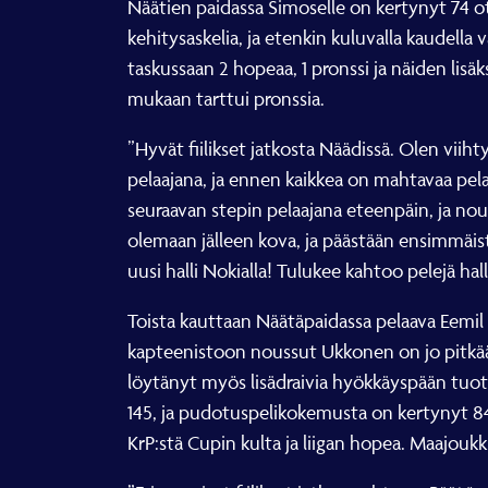
Näätien paidassa Simoselle on kertynyt 74 ot
kehitysaskelia, ja etenkin kuluvalla kaudell
taskussaan 2 hopeaa, 1 pronssi ja näiden li
mukaan tarttui pronssia.
”Hyvät fiilikset jatkosta Näädissä. Olen vii
pelaajana, ja ennen kaikkea on mahtavaa pel
seuraavan stepin pelaajana eteenpäin, ja nou
olemaan jälleen kova, ja päästään ensimmäi
uusi halli Nokialla! Tulukee kahtoo pelejä hal
Toista kauttaan Näätäpaidassa pelaava Eemi
kapteenistoon noussut Ukkonen on jo pitkään 
löytänyt myös lisädraivia hyökkäyspään tuot
145, ja pudotuspelikokemusta on kertynyt 84 
KrP:stä Cupin kulta ja liigan hopea. Maajou