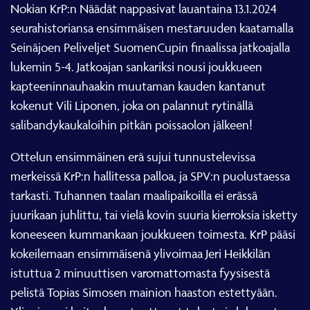
Nokian KrP:n Näädät nappasivat lauantaina 13.1.2024
seurahistoriansa ensimmäisen mestaruuden kaatamalla
Seinäjoen Peliveljet SuomenCupin finaalissa jatkoajalla
lukemin 5-4. Jatkoajan sankariksi nousi joukkueen
kapteeninnauhaakin muutaman kauden kantanut
kokenut Vili Liponen, joka on palannut rytinällä
salibandykaukaloihin pitkän poissaolon jälkeen!
Ottelun ensimmäinen erä sujui tunnustelevissa
merkeissä KrP:n hallitessa palloa, ja SPV:n puolustaessa
tarkasti. Tuhannen taalan maalipaikoilla ei erässä
juurikaan juhlittu, tai vielä kovin suuria kierroksia isketty
koneeseen kummankaan joukkueen toimesta. KrP pääsi
kokeilemaan ensimmäisenä ylivoimaa Jeri Heikkilän
istuttua 2 minuuttisen varomattomasta fyysisestä
pelistä Topias Simosen mainion haaston estettyään.