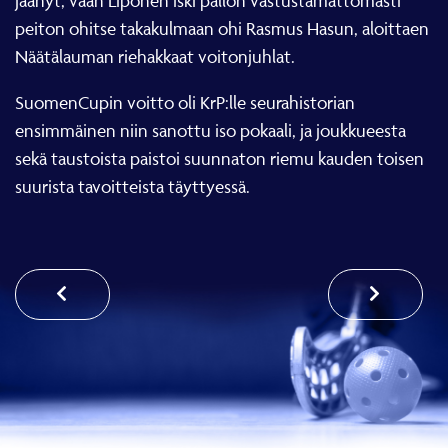
jäänyt, vaan Liponen iski pallon vastustamattomasti
peiton ohitse takakulmaan ohi Rasmus Hasun, aloittaen
Näätälauman riehakkaat voitonjuhlat.
SuomenCupin voitto oli KrP:lle seurahistorian
ensimmäinen niin sanottu iso pokaali, ja joukkueesta
sekä taustoista paistoi suunnaton riemu kauden toisen
suurista tavoitteista täyttyessä.