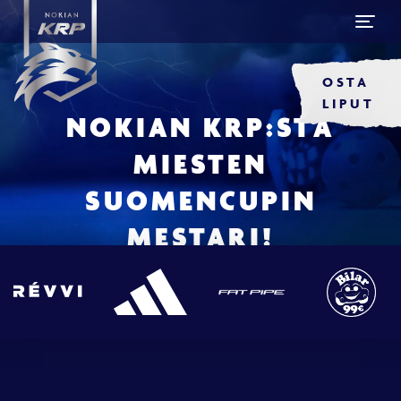
OSTA
LIPUT
NOKIAN KRP:STÄ
MIESTEN
SUOMENCUPIN
MESTARI!