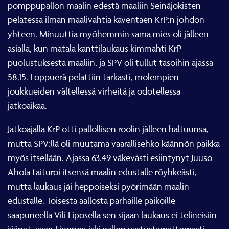
pomppupallon maalin edestä maaliin Seinäjokisten
pelatessa ilman maalivahtia kaventaen KrP:n johdon
yhteen. Minuuttia myöhemmin sama mies oli jälleen
asialla, kun matala kanttilaukaus kimmahti KrP-
puolustuksesta maaliin, ja SPV oli tullut tasoihin ajassa
58.15. Loppuerä pelattiin tarkasti, molempien
joukkueiden vältellessä virheitä ja odotellessa
jatkoaikaa.
Jatkoajalla KrP otti pallollisen roolin jälleen haltuunsa,
mutta SPV:llä oli muutama vaarallisehko käännön paikka
myös itsellään. Ajassa 63.49 väkevästi esiintynyt Juuso
Ahola taituroi itsensä maalin edustalle röyhkeästi,
mutta laukaus jäi heppoiseksi pyörimään maalin
edustalle. Toisesta aallosta parhaille paikoille
saapuneella Vili Liposella sen sijaan laukaus ei telineisiin