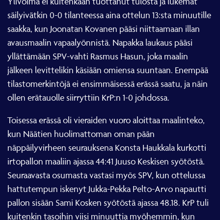
Ylivoima ei kuitenkaan tuottanut tulosta ja lukemat
säilyivätkin 0-0 tilanteessa aina ottelun 13:sta minuutille
saakka, kun Joonatan Kovanen pääsi niittaamaan illan
avausmaalin vapaalyönnistä. Napakka laukaus pääsi
yllättämään SPV-vahti Rasmus Hasun, joka maalin
jälkeen levittelikin käsiään omiensa suuntaan. Enempää
tilastomerkintöjä ei ensimmäisessä erässä saatu, ja näin
ollen erätauolle siirryttiin KrP:n 1-0 johdossa.
Toisessa erässä oli vieraiden vuoro aloittaa maalinteko,
kun Näätien huolimattoman oman pään
näppäilyvirheen seurauksena Konsta Haukkala kurkotti
irtopallon maaliin ajassa 44:41 Juuso Keskisen syötöstä.
Seuraavasta osumasta vastasi myös SPV, kun ottelussa
hattutempun iskenyt Jukka-Pekka Pelto-Arvo napautti
pallon sisään Sami Kosken syötöstä ajassa 48.18. KrP tuli
kuitenkin tasoihin viisi minuuttia myöhemmin, kun