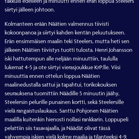
takkuili edelleen ja minuutti ennen erän loppua Steelers
siirtyi jälleen johtoon.
Kolmanteen erään Näätien valmennus tiivisti
kokoonpanoa ja siirtyi kahden kentän peluutukseen.
Erän ensimmäisen maalin teki Steelers, mutta heti sen
jälkeen Näätien tiivistys tuotti tulosta. Henri Johansson
iski hattutempun alle neljään minuuttiin, taululla
lukemat 4-5 ja ote siirtyi vierasjoukkue KrP:lle. Viisi
minuuttia ennen ottelun loppua Näätien
maalinedustalla sattui ja tapahtui, torikokouksen
seurauksena tuomittiin Näädille 5 minuutin jäähy,
Steelersin pelurille punainen kortti, sekä Steelersille
vielä rangaistuslaukaus. Santtu Pohjonen Näätien
maalilla kuitenkin hienosti nollasi rankkarin. Loppupeli
pelattiin siis tasavajaalla, ja Näädät olivat tässä
vahvempia iskien vielä kolme maalia ja tilanteeksi 4-9.