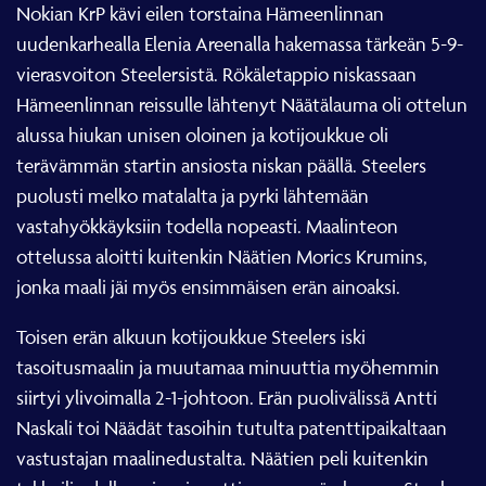
Nokian KrP kävi eilen torstaina Hämeenlinnan
uudenkarhealla Elenia Areenalla hakemassa tärkeän 5-9-
vierasvoiton Steelersistä. Rökäletappio niskassaan
Hämeenlinnan reissulle lähtenyt Näätälauma oli ottelun
alussa hiukan unisen oloinen ja kotijoukkue oli
terävämmän startin ansiosta niskan päällä. Steelers
puolusti melko matalalta ja pyrki lähtemään
vastahyökkäyksiin todella nopeasti. Maalinteon
ottelussa aloitti kuitenkin Näätien Morics Krumins,
jonka maali jäi myös ensimmäisen erän ainoaksi.
Toisen erän alkuun kotijoukkue Steelers iski
tasoitusmaalin ja muutamaa minuuttia myöhemmin
siirtyi ylivoimalla 2-1-johtoon. Erän puolivälissä Antti
Naskali toi Näädät tasoihin tutulta patenttipaikaltaan
vastustajan maalinedustalta. Näätien peli kuitenkin