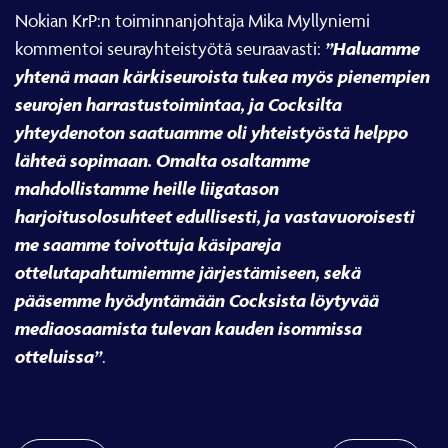
Nokian KrP:n toiminnanjohtaja Mika Myllyniemi
”Haluamme
kommentoi seurayhteistyötä seuraavasti:
yhtenä maan kärkiseuroista tukea myös pienempien
seurojen harrastustoimintaa, ja Cocksilta
yhteydenoton saatuamme oli yhteistyöstä helppo
lähteä sopimaan. Omalta osaltamme
mahdollistamme heille liigatason
harjoitusolosuhteet edullisesti, ja vastavuoroisesti
me saamme toivottuja käsipareja
ottelutapahtumiemme järjestämiseen, sekä
pääsemme hyödyntämään Cocksista löytyvää
mediaosaamista tulevan kauden isommissa
otteluissa”
.