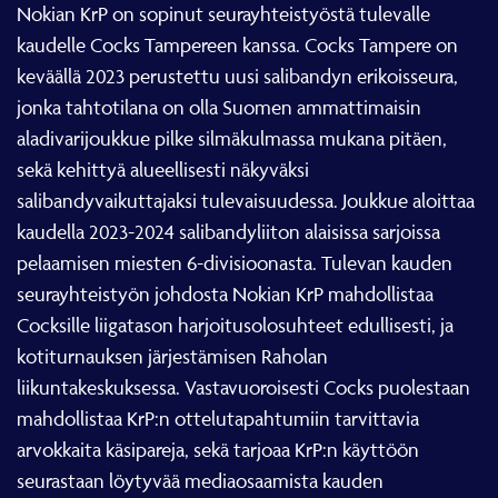
Nokian KrP on sopinut seurayhteistyöstä tulevalle
kaudelle Cocks Tampereen kanssa. Cocks Tampere on
keväällä 2023 perustettu uusi salibandyn erikoisseura,
jonka tahtotilana on olla Suomen ammattimaisin
aladivarijoukkue pilke silmäkulmassa mukana pitäen,
sekä kehittyä alueellisesti näkyväksi
salibandyvaikuttajaksi tulevaisuudessa. Joukkue aloittaa
kaudella 2023-2024 salibandyliiton alaisissa sarjoissa
pelaamisen miesten 6-divisioonasta. Tulevan kauden
seurayhteistyön johdosta Nokian KrP mahdollistaa
Cocksille liigatason harjoitusolosuhteet edullisesti, ja
kotiturnauksen järjestämisen Raholan
liikuntakeskuksessa. Vastavuoroisesti Cocks puolestaan
mahdollistaa KrP:n ottelutapahtumiin tarvittavia
arvokkaita käsipareja, sekä tarjoaa KrP:n käyttöön
seurastaan löytyvää mediaosaamista kauden