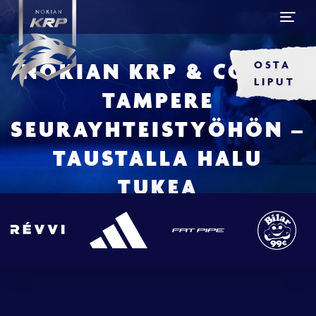
OSTA
NOKIAN KRP & COCKS
LIPUT
TAMPERE
SEURAYHTEISTYÖHÖN –
TAUSTALLA HALU
TUKEA
HARRASTESALIBANDYA