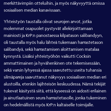
merkittävimpiin otteluihin, ja myös näkyvyyttä omissa
sosiaalisen median kanavissaan.
Yhteistyön taustalla olivat seurojen arvot, jotka
molemmat osapuolet pystyvät allekirjoittamaan
mainiosti ja KrP:n panostaessa kilpatason salibandyyn,
oli taustalla myös halu lähteä tukemaan harrastetason
salibandyä, sekä harrastamisen aloittamisen matalaa
kynnystä. Lisäksi yhteistyöhön vaikutti Cocksin
ammattimainen ja hyvähenkinen ote tekemisessään,
sekä varsin lyhyessä ajassa saavutettu useita tuhansia
silmäpareja saavuttanut näkyvyys sosiaalisen median eri
alustoilla, etenkin lajihteisön keskuudessa. Nämä tekijät
tukevat käsitystä siitä, että kyseessä on aidosti erilainen
ja ainutlaatuinen seura harrastetasolle, jonka tukeminen
on hedelmällistä myös KrP:n kaltaiselle toimijalle.