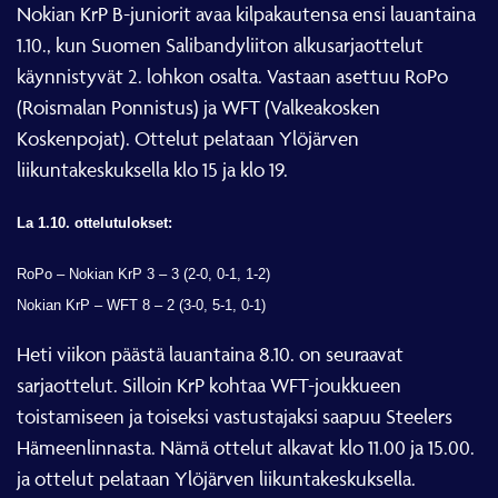
Nokian KrP B-juniorit avaa kilpakautensa ensi lauantaina
1.10., kun Suomen Salibandyliiton alkusarjaottelut
käynnistyvät 2. lohkon osalta. Vastaan asettuu RoPo
(Roismalan Ponnistus) ja WFT (Valkeakosken
Koskenpojat). Ottelut pelataan Ylöjärven
liikuntakeskuksella klo 15 ja klo 19.
La 1.10. ottelutulokset:
RoPo – Nokian KrP
3 – 3 (2-0, 0-1, 1-2)
Nokian KrP – WFT
8 – 2 (3-0, 5-1, 0-1)
Heti viikon päästä lauantaina 8.10. on seuraavat
sarjaottelut. Silloin KrP kohtaa WFT-joukkueen
toistamiseen ja toiseksi vastustajaksi saapuu Steelers
Hämeenlinnasta. Nämä ottelut alkavat klo 11.00 ja 15.00.
ja ottelut pelataan Ylöjärven liikuntakeskuksella.