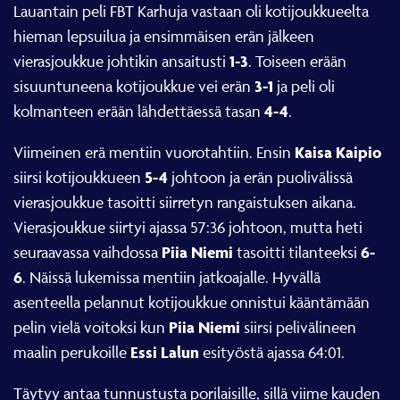
Lauantain peli FBT Karhuja vastaan oli kotijoukkueelta
hieman lepsuilua ja ensimmäisen erän jälkeen
1-3
vierasjoukkue johtikin ansaitusti
. Toiseen erään
3-1
sisuuntuneena kotijoukkue vei erän
ja peli oli
4-4
kolmanteen erään lähdettäessä tasan
.
Kaisa Kaipio
Viimeinen erä mentiin vuorotahtiin. Ensin
5-4
siirsi kotijoukkueen
johtoon ja erän puolivälissä
vierasjoukkue tasoitti siirretyn rangaistuksen aikana.
Vierasjoukkue siirtyi ajassa 57:36 johtoon, mutta heti
Piia Niemi
6-
seuraavassa vaihdossa
tasoitti tilanteeksi
6
. Näissä lukemissa mentiin jatkoajalle. Hyvällä
asenteella pelannut kotijoukkue onnistui kääntämään
Piia Niemi
pelin vielä voitoksi kun
siirsi pelivälineen
Essi Lalun
maalin perukoille
esityöstä ajassa 64:01.
Täytyy antaa tunnustusta porilaisille, sillä viime kauden