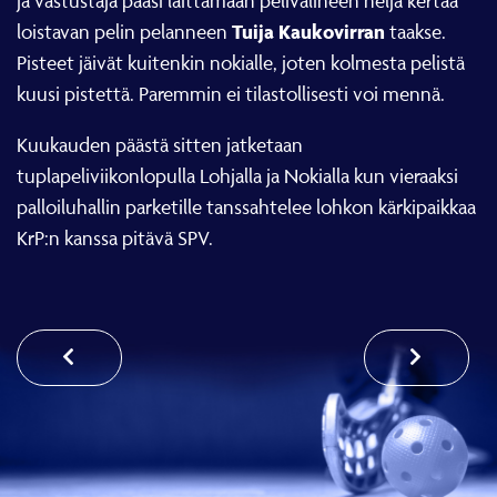
ja vastustaja pääsi laittamaan pelivälineen neljä kertaa
Tuija Kaukovirran
loistavan pelin pelanneen
taakse.
Pisteet jäivät kuitenkin nokialle, joten kolmesta pelistä
kuusi pistettä. Paremmin ei tilastollisesti voi mennä.
Kuukauden päästä sitten jatketaan
tuplapeliviikonlopulla Lohjalla ja Nokialla kun vieraaksi
palloiluhallin parketille tanssahtelee lohkon kärkipaikkaa
KrP:n kanssa pitävä SPV.