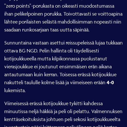
"zero points"-porukasta on oikeasti muodostumassa
ihan pelikelpoinen porukka. Toivottavasti se voittoapina
lähtee porilaisten selästä mahdollisimman nopeasti niin
saadaan runkosarjaan taas uutta säpinää.
Sunnuntaina vastaan asettui reissupeleissä lujaa tukkaan
ottava BG NGD. Pelin hallinta oli täydellisesti
kotijoukkueella mutta kilpikonnassa puolustanut
vierasjoukkue ei joutunut ensimmäisen erän aikana
antautumaan kuin kerran. Toisessa erässä kotijoukkue
4-0
nakutteli taululle kolme lisää ja viimeiseen erään
lukemista.
Viimeisessä erässä kotijoukkue tykitti kahdessa
minuutissa neljä häkkiä ja peli oli pelattu. Valmennuksen
kenttäsekoituksista johtuen peli sekosi kotijoukkueelta