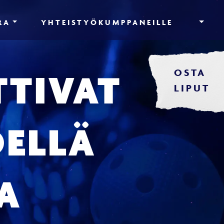
RA
YHTEISTYÖKUMPPANEILLE
OSTA
TTIVAT
LIPUT
ELLÄ
A