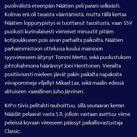
puolivälistä eteenpäin Näätien peli parani selkeästi.
Kolmas erä oli tasaista vääntämistä, mutta tällä kertaa
Näätien loppurypistys ei tuottanut tasoitusta, vaan SSV
puolusti kurinalaisesti viimeiset minuutit pitäen
kotijoukkueen pois aivan parhailta paikoilta. Näätien
parhaimmistoon ottelussa kuului mainioon
syysvireeseen äitynyt Tommi Merto, sekä puolustuksen
johtohahmona häärännyt Joni Henttonen. Vierailta
positiivisesti mieleen jäivät pakin paikalta napakoita
viivapommeja viljellyt Mikael Lax, sekä maalin edessä
alituiseen vaarallinen Juho Järvinen.
KrP:n tiivis pelitahti rauhoittuu, sillä seuraavan kerran
Näädät pelaavat vasta 5.11. jolloin vastaan asettuu viime
peleissä kovaan vireeseen päässyt paikallisvastustaja
Classic.