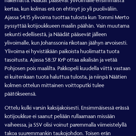
näkemättä. Näädät pääsevät ylivoimalle ensimmäistä
kertaa, kun kolmas erä on ehtinyt jo yli puoliväliin.
Ajassa 54:15 ylivoima tuottaa tulosta kun Tommi Merto
pyssyttää kotijoukkueen maalin päähän. Vain muutama
sekunti edellisestä, ja Näädät pääsevät jälleen
ylivoimalle, kun Johanssonia rikotaan jäähyn arvoisesti.
Ylivoima ei hyvistäkään paikoista huolimatta tuota
tasoitusta. Ajassa 58:37 KrP ottaa aikalisän ja vetää
Pohjosen pois maalilta. Pakkopeli kuudella viittä vastaan
ei kuitenkaan tuota haluttua tulosta, ja niinpä Näätien
kolmen ottelun mittainen voittoputki tulee
päätökseensä.
Ottelu kulki varsin kaksijakoisesti. Ensimmäisessä erässä
kotijoukkue ei saanut peliään rullaamaan missään
vaiheessa, ja SSV olisi voinut paremmalla viimeistelyllä
takoa suuremmankin taukojohdon. Toisen erän