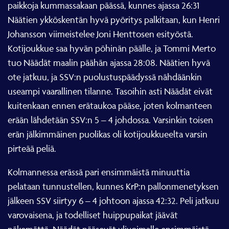
paikkoja kummassakaan päässä, kunnes ajassa 26:31
Näätien ykköskentän hyvä pyöritys palkitaan, kun Henri
Johansson viimeistelee Joni Henttosen esityöstä.
Kotijoukkue saa hyvän pöhinän päälle, ja Tommi Merto
tuo Näädät maalin päähän ajassa 28:08. Näätien hyvä
ote jatkuu, ja SSV:n puolustuspäädyssä nähdäänkin
useampi vaarallinen tilanne. Tasoihin asti Näädät eivät
kuitenkaan ennen erätaukoa pääse, joten kolmanteen
erään lähdetään SSV:n 5 – 4 johdossa. Varsinkin toisen
erän jälkimmäinen puolikas oli kotijoukkueelta varsin
pirteää peliä.
Kolmannessa erässä pari ensimmäistä minuuttia
pelataan tunnustellen, kunnes KrP:n pallonmenetyksen
jälkeen SSV siirtyy 6 – 4 johtoon ajassa 42:32. Peli jatkuu
varovaisena, ja todelliset huippupaikat jäävät