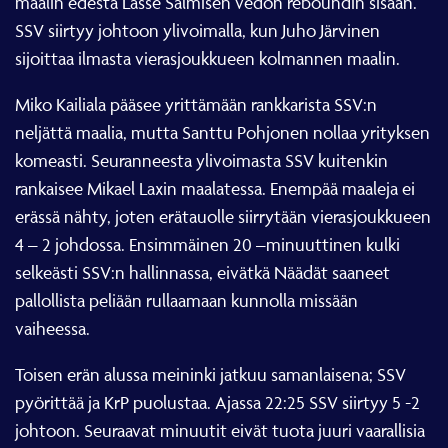
maalin edestä Lasse Salmisen vedon reboundin sisään.
SSV siirtyy johtoon ylivoimalla, kun Juho Järvinen
sijoittaa ilmasta vierasjoukkueen kolmannen maalin.
Miko Kailiala pääsee yrittämään rankkarista SSV:n
neljättä maalia, mutta Santtu Pohjonen nollaa yrityksen
komeasti. Seuranneesta ylivoimasta SSV kuitenkin
rankaisee Mikael Laxin maalatessa. Enempää maaleja ei
erässä nähty, joten erätauolle siirrytään vierasjoukkueen
4 – 2 johdossa. Ensimmäinen 20 –minuuttinen kulki
selkeästi SSV:n hallinnassa, eivätkä Näädät saaneet
pallollista peliään rullaamaan kunnolla missään
vaiheessa.
Toisen erän alussa meininki jatkuu samanlaisena; SSV
pyörittää ja KrP puolustaa. Ajassa 22:25 SSV siirtyy 5 -2
johtoon. Seuraavat minuutit eivät tuota juuri vaarallisia