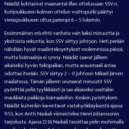
Näädät kohtasivat maanantai-illan ottelussaan SSV:n.
Kotijoukkueen kolmen ottelun voittoputki päättyi
vierasjoukkueen oltua parempi 6 – 5 lukemin.
Ensimmäinen erä ehtii vanheta vain kaksi minuuttia ja
yksitoista sekuntia, kun SSV siirtyy johtoon. Heti perään
nähdään hyvät maalintekoyritykset molemmissa päissä,
mutta lisämaaleja ei synny. Näädät saavat jälleen
aikaiseksi hyvän tekopaikan, mutta avausmaali antaa
odottaa itseään. SSV siirtyy 2 – 0 johtoon Mikael Järven
maalatessa. Tämän jälkeen seuraavat minuutit SSV
pyörittää peliä tyylikkäästi ja saa aikaiseksi useitakin
maukkaita paikkoja lisämaaleihin. Kesken pyörityksen
Näädät kuitenkin kaventavat vastahyökkäyksestä ajassa
9:53, kun Antti Naskali viimeistelee Henri Johanssonin
tarjoilusta. Ajassa 12:16 Naskali tasoittaa pelin rouhimalla