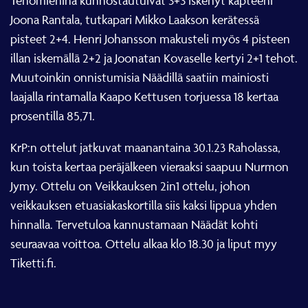
Tehomiehinä kunnostautuivat 3+3 iskenyt kapteeni
Joona Rantala, tutkapari Mikko Laakson kerätessä
pisteet 2+4. Henri Johansson makusteli myös 4 pisteen
illan iskemällä 2+2 ja Joonatan Kovaselle kertyi 2+1 tehot.
Muutoinkin onnistumisia Näädillä saatiin mainiosti
laajalla rintamalla Kaapo Kettusen torjuessa 18 kertaa
prosentilla 85,71.
KrP:n ottelut jatkuvat maanantaina 30.1.23 Raholassa,
kun toista kertaa peräjälkeen vieraaksi saapuu Nurmon
Jymy. Ottelu on Veikkauksen 2in1 ottelu, johon
veikkauksen etuasiakaskortilla siis kaksi lippua yhden
hinnalla. Tervetuloa kannustamaan Näädät kohti
seuraavaa voittoa. Ottelu alkaa klo 18.30 ja liput myy
Tiketti.fi.