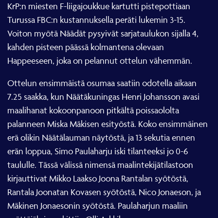
KrP:n miesten F-liigajoukkue kartutti pistepottiaan
Turussa FBC:n kustannuksella peräti lukemin 3-15.
Voiton myötä Näädät pysyivät sarjataulukon sijalla 4,
kahden pisteen päässä kolmantena olevaan
Happeeseen, joka on pelannut ottelun vähemmän.
Ottelun ensimmäistä osumaa saatiin odotella aikaan
7.25 saakka, kun Näätäkuningas Henri Johansson avasi
maalihanat kokoonpanoon pitkältä poissaololta
palanneen Miska Mäkisen esityöstä. Koko ensimmäinen
erä olikin Näätälauman näytöstä, ja 13 sekutia ennen
erän loppua, Simo Paulaharju iski tilanteeksi jo 0-6
taululle. Tässä välissä nimensä maalintekijätilastoon
kirjauttivat Mikko Laakso Joona Rantalan syötöstä,
Rantala Joonatan Kovasen syötöstä, Nico Jonaeson, ja
Mäkinen Jonaesonin syötöstä. Paulaharjun maaliin