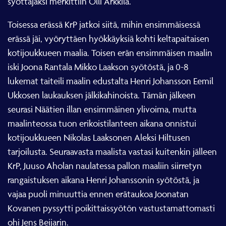
syöttäjäksi merkittiin Olli Arkkila.
Toisessa erässä KrP jatkoi siitä, mihin ensimmäisessä
erässä jäi, vyöryttäen hyökkäyksiä kohti keltapaitaisen
kotijoukkueen maalia. Toisen erän ensimmäisen maalin
iski Joona Rantala Mikko Laakson syötöstä, ja 0-8
lukemat taiteili maalin edustalta Henri Johansson Eemil
Ukkosen laukauksen jälkikahinoista. Tämän jälkeen
seurasi Näätien illan ensimmäinen ylivoima, mutta
maalinteossa tuon erikoistilanteen aikana onnistui
kotijoukkueen Nikolas Laaksonen Aleksi Hiltusen
tarjoilusta. Seuraavasta maalista vastasi kuitenkin jälleen
KrP, Juuso Aholan naulatessa pallon maaliin siirretyn
rangaistuksen aikana Henri Johanssonin syötöstä, ja
vajaa puoli minuuttia ennen erätaukoa Joonatan
Kovanen pyssytti poikittaissyötön vastustamattomasti
ohi Jens Beijarin.