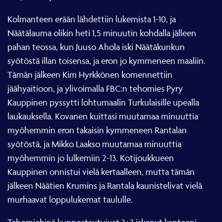
Kolmanteen erään lähdettiin lukemista 1-10, ja
Näätälauma olikin heti 1,5 minuutin kohdalla jälleen
pahan teossa, kun Juuso Ahola iski Näätäkunkun
syötöstä illan toisensa, ja eron jo kymmeneen maaliin.
Tämän jälkeen Kim Hyrkkönen komennettiin
jäähyaitioon, ja ylivoimalla FBC:n tehomies Pyry
Kauppinen pyssytti lohtumaalin Turkulaisille upealla
laukauksella. Kovanen kuittasi muutamaa minuuttia
myöhemmin eron takaisin kymmeneen Rantalan
syötöstä, ja Mikko Laakso muutamaa minuuttia
myöhemmin jo lulkemiin 2-13. Kotijoukkueen
Kauppinen onnistui vielä kertaalleen, mutta tämän
jälkeen Näätien Krumins ja Rantala kaunistelivat vielä
murhaavat loppulukemat taululle.