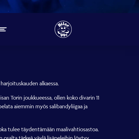
a harjoituskauden alkaessa.
iisan Torin joukkueessa, ollen koko divarin 11
pelata aiemmin myös salibandyliigaa ja
joka tulee täydentämään maalivahtiosastoa.
 osalta tärkeä väylä lisäpeleihin löytyy