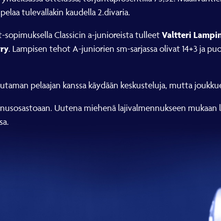
elaa tulevallakin kaudella 2.divaria.
Valtteri Lamp
sopimuksella Classicin a-junioreista tulleet
ry
. Lampisen tehot A-juniorien sm-sarjassa olivat 14+3 ja puo
uutaman pelaajan kanssa käydään keskusteluja, mutta joukkue
mennusosastoaan. Uutena miehenä lajivalmennukseen mukaan l
sa.