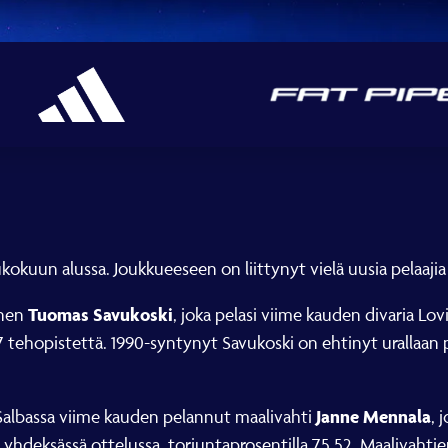
ukokuun alussa. Joukkueeseen on liittynyt vielä uusia pelaaji
Tuomas Savukoski
inen
, joka pelasi viime kauden divaria Lov
7 tehopistettä. 1990-syntynyt Savukoski on ehtinyt urallaan 
Janne Mennala
 Salbassa viime kauden pelannut maalivahti
, 
 yhdeksässä ottelussa, torjuntaprosentilla 75,52. Maalivahtien