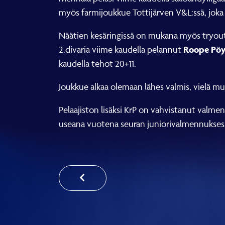
myös farmijoukkue Tottijärven V&L:ssä, joka p
Näätien kesäringissä on mukana myös tryout-
Roope Pöy
2.divaria viime kaudella pelannut
kaudella tehot 20+11.
Joukkue alkaa olemaan lähes valmis, vielä m
Pelaajiston lisäksi KrP on vahvistanut val
useana vuotena seuran juniorivalmennukses