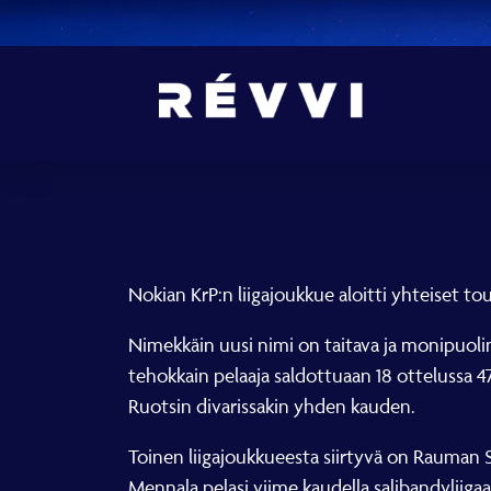
Nokian KrP:n liigajoukkue aloitti yhteiset to
Nimekkäin uusi nimi on taitava ja monipuol
tehokkain pelaaja saldottuaan 18 ottelussa 4
Ruotsin divarissakin yhden kauden.
Toinen liigajoukkueesta siirtyvä on Rauman
Mennala pelasi viime kaudella salibandyliigaa