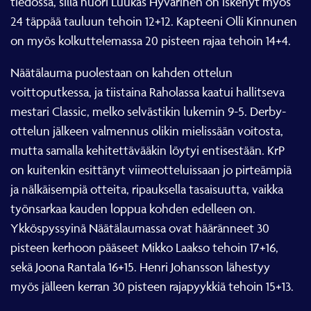
tiedossa, sillä nuori Luukas Hyvärinen on iskenyt myös
24 täppää tauluun tehoin 12+12. Kapteeni Olli Kinnunen
on myös kolkuttelemassa 20 pisteen rajaa tehoin 14+4.
Näätälauma puolestaan on kahden ottelun
voittoputkessa, ja tiistaina Raholassa kaatui hallitseva
mestari Classic, melko selvästikin lukemin 9-5. Derby-
ottelun jälkeen valmennus olikin mielissään voitosta,
mutta samalla kehitettävääkin löytyi entisestään. KrP
on kuitenkin esittänyt viimeotteluissaan jo pirteämpiä
ja nälkäisempiä otteita, ripauksella tasaisuutta, vaikka
työnsarkaa kauden loppua kohden edelleen on.
Ykköspyssyinä Näätälaumassa ovat hääränneet 30
pisteen kerhoon pääseet Mikko Laakso tehoin 17+16,
sekä Joona Rantala 16+15. Henri Johansson lähestyy
myös jälleen kerran 30 pisteen rajapyykkiä tehoin 15+13.