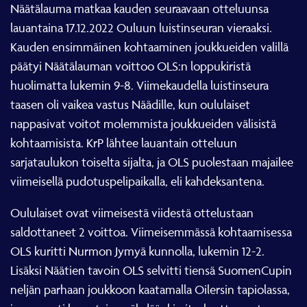
Näätälauma matkaa kauden seuraavaan otteluunsa
lauantaina 17.12.2022 Ouluun luistinseuran vieraaksi.
Kauden ensimmäinen kohtaaminen joukkueiden valillä
päätyi Näätälauman voittoo OLS:n loppukiristä
huolimatta lukemin 9-8. Viimekaudella luistinseura
taasen oli vaikea vastus Näädille, kun oululaiset
nappasivat voitot molemmista joukkueiden välisistä
kohtaamisista. KrP lähtee lauantain otteluun
sarjataulukon toiselta sijalta, ja OLS puolestaan majailee
viimeisellä pudotuspelipaikalla, eli kahdeksantena.
Oululaiset ovat viimeisestä viidestä ottelustaan
saldottaneet 2 voittoa. Viimeisemmässä kohtaamisessa
OLS kuritti Nurmon Jymyä kunnolla, lukemin 12-2.
Lisäksi Näätien tavoin OLS selvitti tiensä SuomenCupin
neljän parhaan joukkoon kaatamalla Oilersin tapiolassa,