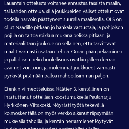
Lauantain ottelusta voitanee ennustaa tasaista maalin,
tai kahden ottelua, sillä joukkueiden väliset ottelut ovat
todella harvoin päättyneet suurella maalierolla. OLS on
ollut Näädille pitkään jo hankala vastustaja, ja pohjoisen
pojilla on taitoa roikkua mukana pelissä pitkään, ja
materiaaliltaan joukkue on sellainen, että tarvittavat
maalit varmasti osataan tehdä. Oman pään pelaaminen
ja pallollisen pelin huolellisuus ovatkin jälleen kerran
avaimet voittoon, ja molemmat joukkueet varmasti
pyrkivät pitämään palloa mahdollisimman paljon.
Etenkin viimeotteluissa Näätien 3. kentällinen on
ihastuttanut otteillaan koostumuksella Paulaharju-
Hyrkkönen-Viitakoski. Nöyrästi työtä tekevällä
kolmoskentällä on myös verkko alkanut räpsymään
mukavalla tahdilla, ja kentän herrasmiehet löytyvät