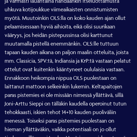
ja varmasti lauantaina nähdäänkin itseluottamusta
uhkuva kotijoukkue viimeaikaisten onnistumisten
myötä. Muutoinkin OLS:lla on koko kauden ajan ollut
pelaamisessaan hyviä aihioita, eikä olisi suurikaan
vääryys, jos heidän pistepussinsa olisi karttunut
muutamalla pistellä enemmänkin. OLS:lle tuttuun
tapaan kauden aikana on paljon maalin otteluita, joista
mm. Classicia, SPV:tä, Indiansia ja KrP:tä vastaan pelatut
ottelut ovat kuitenkin kääntyneet oululaisia vastaan.
Ennakkoon heikompia nippua OLS puolestaan on
laittanut mattoon selkeinkin lukemin. Keltapaitojen
paras pistemies ei ole missään nimessä yllättävä, sillä
Joni-Arttu Sieppi on tälläkin kaudella operoinut tutun
tehokkaasti, iskien tehot 14+10 kauden puoliväliin
menessä. Toiseksi paras pistemies puolestaan on
hieman yllättäväkin, vaikka potentiaali on jo ollut