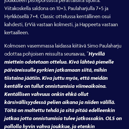
joukkueen pistepörssistä perättäisiltä sijoilta.
Viitakoskella saldona on 10+3, Paulaharjulla 7+5 ja
Hyrkkösellä 7+4. Classic ottelussa kentällinen osui
kahdesti, ErViä vastaan kolmesti, ja Happeeta vastaan
kertaalleen.
Kolmosen vasemmassa laidassa kiitävä Simo Paulaharju
Hyvillä
odottaa pohjoisen reissulta seuraavaa, ”
miettein odotetaan ottelua. Kivä lähteä pienelle
päiväreissulle pyrkien jatkamaan siitä, mihin
tiistaina jäätiin. Kiva juttu myös, että meidän
kentälle on tullut onnistumisia viimeaikoina.
Kentällisen vahvuus onkin ehkä ollut
kärsivällisyydessä pelien aikana ja niiden välillä.
Töitä on maltettu tehdä ja sitä pitää edelleenkin
jatkaa jotta onnistumisia tulee jatkossakin. OLS on
pallolla hyvin vahva joukkue, ja etenkin