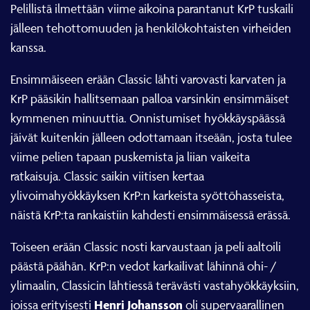
Pelillistä ilmettään viime aikoina parantanut KrP tuskaili
jälleen tehottomuuden ja henkilökohtaisten virheiden
kanssa.
Ensimmäiseen erään Classic lähti varovasti karvaten ja
KrP pääsikin hallitsemaan palloa varsinkin ensimmäiset
kymmenen minuuttia. Onnistumiset hyökkäyspäässä
jäivät kuitenkin jälleen odottamaan itseään, josta tulee
viime pelien tapaan puskemista ja liian vaikeita
ratkaisuja. Classic saikin viitisen kertaa
ylivoimahyökkäyksen KrP:n karkeista syöttöhasseista,
näistä KrP:ta rankaistiin kahdesti ensimmäisessä erässä.
Toiseen erään Classic nosti karvaustaan ja peli aaltoili
päästä päähän. KrP:n vedot karkailivat lähinnä ohi- /
ylimaalin, Classicin lähtiessä terävästi vastahyökkäyksiin,
Henri Johansson
joissa erityisesti
oli supervaarallinen