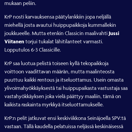
mukaan peliin.
KrP nosti karvauksensa päätylankkiin jopa neljällä
miehellä josta avautui huippupaikkoja kummallekin
Jussi
joukkueelle. Mutta etenkin Classicin maalivahti
Viitanen
torjui tukalat lähitilanteet varmasti.
Lopputulos 6-3 Classicille.
KrP saa luotua pelistä toiseen kyllä tekopaikkoja
voittoon vaadittavan määrän, mutta maalinteosta
puuttuu kaikki rentous ja itseluottamus. Usein omasta
ylivoimahyökkäyksestä tai huippupaikasta vastustaja saa
vastahyökkäyksen joka vielä päättyy maaliin, tämä on
kaikista raskainta myrkkyä itseluottamukselle.
KrP:n pelit jatkuvat ensi keskiviikkona Seinäjoella SPV:tä
vastaan. Tällä kaudella pelatuissa neljässä keskinäisessä