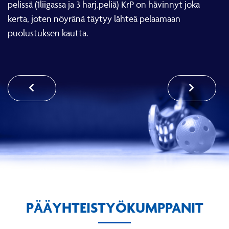
pelissä (1liigassa ja 3 harj.peliä) KrP on hävinnyt joka
kerta, joten nöyränä täytyy lähteä pelaamaan
puolustuksen kautta.
PÄÄYHTEISTYÖKUMPPANIT