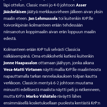
Asser
läpi ottelun. Classic meni jo 4-0 johtoon
Jääskeläisen
jäätyä merkkausvirheen jälkeen aivan yksin
Jan Lehmussola
maalin eteen.
toi kuitenkin KrP:lle
toivonkipinän kolmanteen erään tehdessään
niinsanotun koppimaalin aivan erän loppuun maalin
edestä.
Kolmanteen erään KrP tuli selvästi Classicia
nälkäisempänä. Oma etsikkohetki katkesi kuitenkin
Jonne Haapasalon
ottamaan jäähyyn, jonka aikana
Vesa-Matti
Virtanen
näytti mallia KrP:lle maalinteosta
napauttamalla tarkan rannelaukauksen tolpan kautta
verkkoon. Classicin mentyä 6-2 johtoon muutama
minuutti edellisestä maalista näytti peli jo ratkenneen,
Marko Vähätalo
mutta KrP:n
räväytti lähes
ensimmäisellä kosketuksellaan puolesta kentästä KrP:n