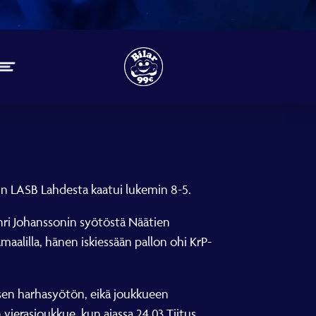
kun LASB Lahdesta kaatui lukemin 8-5.
enri Johanssonin syötöstä Näätien
aalilla, hänen iskiessään pallon ohi KrP-
sen harhasyötön, eikä joukkueen
vierasjoukkue, kun ajassa 24.03 Tiitus