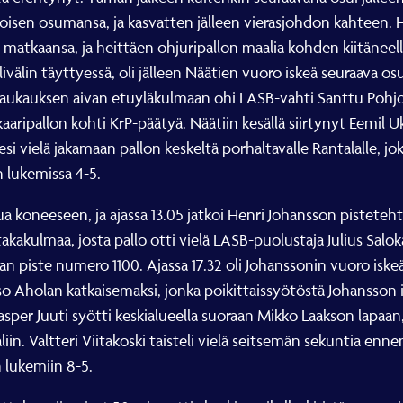
n toisen osumansa, ja kasvatten jälleen vierasjohdon kahte
matkaansa, ja heittäen ohjuripallon maalia kohden kiitäneelle
välin täyttyessä, oli jälleen Näätien vuoro iskeä seuraava o
an laukauksen aivan etuyläkulmaan ohi LASB-vahti Santtu Po
kaaripallon kohti KrP-päätyä. Näätiin kesällä siirtynyt Eemil 
kesi vielä jakamaan pallon keskeltä porhaltavalle Rantalalle, 
n lukemissa 4-5.
ua koneeseen, ja ajassa 13.05 jatkoi Henri Johansson pisteteh
takakulmaa, josta pallo otti vielä LASB-puolustaja Julius Sa
an piste numero 1100. Ajassa 17.32 oli Johanssonin vuoro isk
so Aholan katkaisemaksi, jonka poikittaissyötöstä Johansson 
 Juuti syötti keskialueella suoraan Mikko Laakson lapaan, 
n. Valtteri Viitakoski taisteli vielä seitsemän sekuntia enne
n lukemiin 8-5.