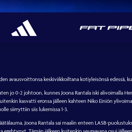
den avausvoittonsa keskiviikkoiltana kotiyleisönsä edessä, 
aten jo 0-2 johtoon, kunnes Joona Rantala iski alivoimalla H
tenkin kasvatti eronsa jälleen kahteen Niko Einiön ylivoimam
e siirryttiin siis lukemissa 1-3.
äätälauma. Joona Rantala sai maalin enteen LASB-puolustuk
erehtynyt. Tämän jälkeen kuitenkin seuraavana osui jälleen 