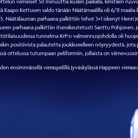
ttelun viimeiset 50 minuuttia kuskin paikalla, kiristäen ruuv
ä Kaapo Kettusen saldo tänään Näätämaalilla oli 6/11 maalia k
5. Näätälauman parhaana palkittiin tehot 3+1 iskenyt Henri J
een parhaana palkittiin itseoikeutetusti Santtu Pohjonen, joka
tötilaisuudessa tunnelma KrP:n valmennusjohdolla oli huojen
ikin positiivista palautetta joukkueelleen nöyryydestä, jota 
 tässä ottelussa tutumpaan peliformiin, jollaista on viimevuo
den ensimmäisellä vieraspelillä Jyväskylässä Happeen vieraana