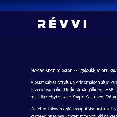
Nokian KrP:n miesten F-liigajoukkue otti kau
Vieraat saivat otteluun erinomaisen alun kar
kavennusmaalin. Hetki tämän jälkeen LASB kui
maalilla debytoineen Kaapo Kettusen. Erätauoll
Ottelun toiseen erään saapui sisuuntunut N
kapteeninnauhaa kantanut tehotykki paikasta 