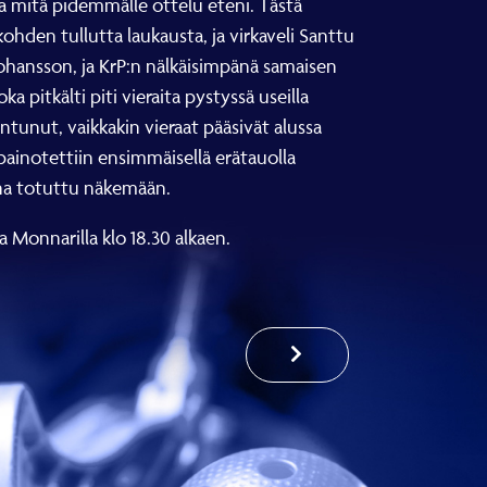
ia mitä pidemmälle ottelu eteni. Tästä
ohden tullutta laukausta, ja virkaveli Santtu
ohansson, ja KrP:n nälkäisimpänä samaisen
 pitkälti piti vieraita pystyssä useilla
tunut, vaikkakin vieraat pääsivät alussa
painotettiin ensimmäisellä erätauolla
sina totuttu näkemään.
 Monnarilla klo 18.30 alkaen.