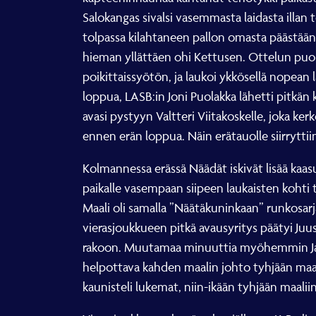
Salokangas sivalsi vasemmasta laidasta illa
tolpassa kilahtaneen pallon omasta päästään 
hieman yllättäen ohi Kettusen. Ottelun puoli
poikittaissyötön, ja laukoi ykkösellä nope
loppua, LASB:in Joni Puolakka lähetti pitkän 
avasi pystyyn Valtteri Viitakoskelle, joka ker
ennen erän loppua. Näin erätauolle siirryttii
Kolmannessa erässä Näädät iskivät lisää kaas
paikalle vasempaan siipeen laukaisten kohti 
Maali oli samalla ”Näätäkuninkaan” runkosarj
vierasjoukkueen pitkä avausyritys päätyi Juu
rakoon. Muutamaa minuuttia myöhemmin Jasper
helpottava kahden maalin johto tyhjään maalii
kaunisteli lukemat, niin-ikään tyhjään maalii