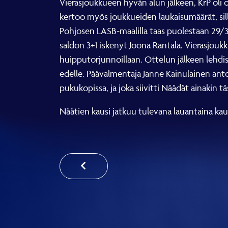
Vierasjoukkueen hyvän alun jälkeen, KrP oli o
kertoo myös joukkueiden laukaisumäärät, sill
Pohjosen LASB-maalilla taas puolestaan 29/3
saldon 3+1 iskenyt Joona Rantala. Vierasjoukku
huipputorjunnoillaan. Ottelun jälkeen lehdis
edelle. Päävalmentaja Janne Kainulainen anto
pukukopissa, ja joka siivitti Näädät ainakin
Näätien kausi jatkuu tulevana lauantaina kau