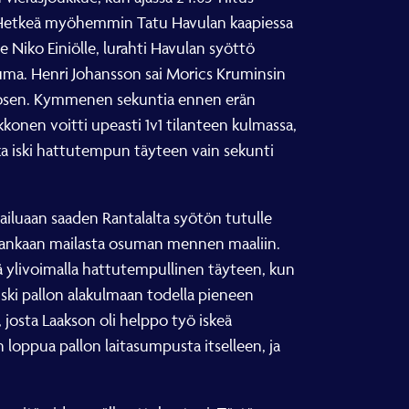
en. Hetkeä myöhemmin Tatu Havulan kaapiessa
 Niko Einiölle, lurahti Havulan syöttö
suma. Henri Johansson sai Morics Kruminsin
hjosen. Kymmenen sekuntia ennen erän
Ukkonen voitti upeasti 1v1 tilanteen kulmassa,
joka iski hattutempun täyteen vain sekunti
tailuaan saaden Rantalalta syötön tutulle
lokankaan mailasta osuman mennen maaliin.
eä ylivoimalla hattutempullinen täyteen, kun
iski pallon alakulmaan todella pieneen
josta Laakson oli helppo työ iskeä
n loppua pallon laitasumpusta itselleen, ja