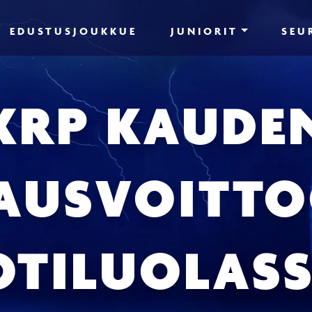
EDUSTUSJOUKKUE
JUNIORIT
SEU
KRP KAUDE
AUSVOITT
OTILUOLASS