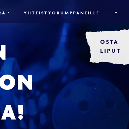
RA
YHTEISTYÖKUMPPANEILLE
OSTA
N
LIPUT
OON
A!