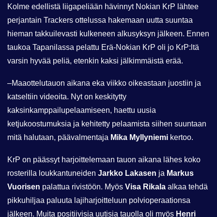
Kolme edellistä liigapeliään hävinnyt Nokian KrP lähtee
perjantain Trackers ottelussa hakemaan uutta suuntaa
hieman takkuilevasti kulkeneen alkusyksyn jälkeen. Ennen
taukoa Tapanilassa pelattu Erä-Nokian KrP oli jo KrP:ltä
varsin hyvää peliä, etenkin kaksi jälkimmäistä erää.
–Maaottelutauon aikana eka viikko oikeastaan juostiin ja
katseltiin videoita. Nyt on keskitytty
kaksinkamppailupelaamiseen, haettu uusia
ketjukoostumuksia ja kehitetty pelaamista siihen suuntaan
mitä halutaan, päävalmentaja
Mika Myllyniemi
kertoo.
KrP on päässyt harjoittelemaan tauon aikana lähes koko
rosterilla loukkantuneiden
Jarkko Lakasen
ja
Markus
Vuorisen
palattua rivistöön. Myös
Visa Rikala
alkaa tehdä
pikkuhiljaa paluuta lajiharjoitteluun polvioperaationsa
jälkeen. Muita positiivisia uutisia tauolla oli myös
Henri