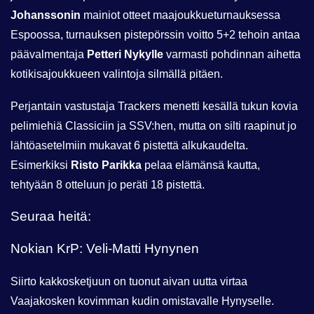
Johanssonin
mainiot otteet maajoukkueturnauksessa
Espoossa, turnauksen pistepörssin voitto 5+2 tehoin antaa
päävalmentaja
Petteri Nykylle
varmasti pohdinnan aihetta
kotikisajoukkueen valintoja silmällä pitäen.
Perjantain vastustaja Trackers menetti kesällä tukun kovia
pelimiehiä Classiciin ja SSV:hen, mutta on silti raapinut
jo
lähtöasetelmiin mukavat
6 pistettä alkukaudelta.
Esimerkiksi
Risto Parikka
pelaa elämänsä kautta,
tehtyään 8 otteluun jo peräti 18 pistettä.
Seuraa heitä:
Nokian KrP: Veli-Matti Hynynen
Siirto kakkosketjuun on tuonut aivan uutta virtaa
Vaajakosken kovimman kudin omistavalle Hynyselle.