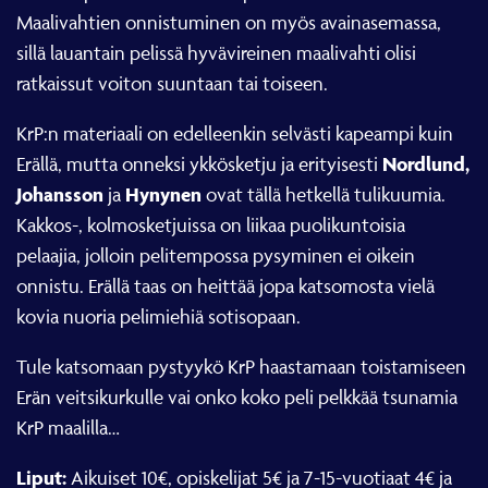
Maalivahtien onnistuminen on myös avainasemassa,
sillä lauantain pelissä hyvävireinen maalivahti olisi
ratkaissut voiton suuntaan tai toiseen.
KrP:n materiaali on edelleenkin selvästi kapeampi kuin
Nordlund,
Erällä, mutta onneksi ykkösketju ja erityisesti
Johansson
Hynynen
ja
ovat tällä hetkellä tulikuumia.
Kakkos-, kolmosketjuissa on liikaa puolikuntoisia
pelaajia, jolloin pelitempossa pysyminen ei oikein
onnistu. Erällä taas on heittää jopa katsomosta vielä
kovia nuoria pelimiehiä sotisopaan.
Tule katsomaan pystyykö KrP haastamaan toistamiseen
Erän veitsikurkulle vai onko koko peli pelkkää tsunamia
KrP maalilla…
Liput:
Aikuiset 10€, opiskelijat 5€ ja 7-15-vuotiaat 4€ ja