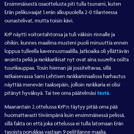
Ensimmäisestä osaottelusta piti tulla tsunami, kuten
Erän pelikuvaajat 1.erän alkupuolella 2-0 tilanteessa
ounastelivat, mutta toisin kävi.
KrP näytti voitontahtonsa ja tuli väkisin rinnalle ja
ohikin, kunnes maailma musteni puoli minuuttia ennen
loppua tulleella kavennusmaalilla. Jatkoaika oli yllättävän
avointa peliä ja rankkarikisat nyt ovat aina suurelta osilta
tuurikauppaa. Tosin hieman jäi jossiteltavaa, sillä
ratkaisevassa Sami Lehtisen rankkarimaalissa harhautus
näyttää menevän taaksepäin, jolloin rankkaria ei olisi
tästä
pitänyt hyväksyä. Tai tee oma päätelmäsi
.
Maanantain 2.ottelussa KrP:n täytyy pitää oma pää
huomattavasti tiiviimpänä kuin ensimmäisessä pelissä,
sillä fakta on että joka ottelussa ei tulla latomaan Erän
tasoista porukkaa vastaan 9 pelitilanne maalia.