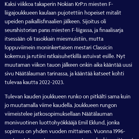
Kaksi viikkoa takaperin Nokian KrP:n miesten F-
liigajoukkueen kaulaan pujotettiin hopeiset mitalit
upeiden paikallisfinaalien jälkeen. Sijoitus oli
seurahistorian paras miesten F-liigassa, ja finaalisarja
itsessään oli tasokkain miesmuistiin, mutta
loppuviimein moninkertaisen mestari Classicin
kokemus ja rutiini ratkaisuhetkillä astuivat esille. Nyt
muutaman viikon tauon jälkeen onkin aika kääntää uusi
sivu Näätälauman tarinassa, ja kääntää katseet kohti
tulevaa kautta 2022-2023.
Tulevan kauden joukkueen runko on pitkälti sama kuin
jo muutamalla viime kaudella. Joukkueen rungon
viimeistelee jatkosopimuksellaan Näätälauman
monivuotinen luottohyökkääjä Emil Eklund, jonka
sopimus on yhden vuoden mittainen. Vuonna 1996-
syntynyt A-nuorten suomenmestaruudenkin voittanut