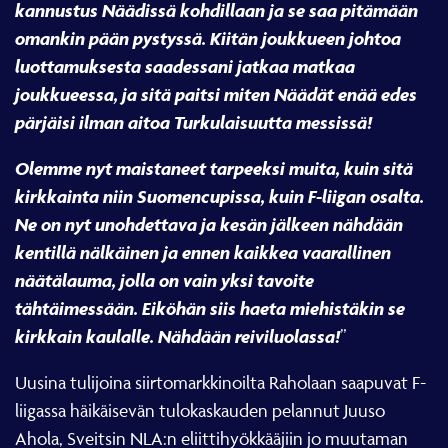
kannustus Näädissä kohdillaan ja se saa pitämään
omankin pään pystyssä. Kiitän joukkueen johtoa
luottamuksesta saadessani jatkaa matkaa
joukkueessa, ja sitä paitsi miten Näädät enää edes
pärjäisi ilman aitoa Turkulaisuutta messissä!
Olemme nyt maistaneet tarpeeksi muita, kuin sitä
kirkkainta niin Suomencupissa, kuin F-liigan osalta.
Ne on nyt unohdettava ja kesän jälkeen nähdään
kentillä nälkäinen ja ennen kaikkea vaarallinen
näätälauma, jolla on vain yksi tavoite
tähtäimessään.
Eiköhän siis haeta miehistäkin se
kirkkain kaulalle. Nähdään reiviluolassa!
”
Uusina tulijoina siirtomarkkinoilta Raholaan saapuvat F-
liigassa häikäisevän tulokaskauden pelannut Juuso
Ahola, Sveitsin NLA:n eliittihyökkääjiin jo muutaman