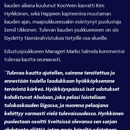
kauden aikana kuulunut KooVeen kasvatti Kim
Hyrkkönen, sekä Happeen kapteenina muutaman
kauden ajan, maajoukkueessakin esiintynyt puolustaja
Eemil Ukkonen. Tulevan kauden joukkueeseen on siis
löydetty täsmävahvistuksia tietyille osa-alueille.
Edustusjoukkueen Manageri Marko Salmela kommentoi
tulevaa kautta seuraavasti,
Tulevaa kautta ajatellen, saimme teroitettua jo
”
ennestään todella laadukkaan hyökkäyksemme
terävintä kärkeä. Hyökkäyspäässä isot odotukset
kohdistuvat Aholaan, joka pelasi loisteliaan
tulokaskauden liigassa, ja nuorena pelaajana
kehittyy varmasti vielä tulevaisuudessa. Hyrkkönen
puolestaan osoitti Sveitsissä olevansa sen sarjan
ehdotonta eliittiä, joten myös häneltä odotetaan