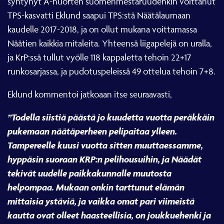
TPS-kasvatti Eklund saapui TPS:stä Näätälaumaan
kaudelle 2017-2018, ja on ollut mukana voittamassa
Näätien kaikkia mitaleita. Yhteensä liigapelejä on uralla,
ja KrP:ssä tullut vyölle 118 kappaletta tehoin 22+17
runkosarjassa, ja pudotuspeleissä 49 ottelua tehoin 7+8.
Eklund kommentoi jatkoaan itse seuraavasti,
”Todella siistiä päästä jo kuudetta vuotta peräkkäin
pukemaan näätäperheen pelipaitaa ylleen.
Tampereelle kuusi vuotta sitten muuttaessamme,
hyppäsin suoraan KRP:n pelihousuihin, ja Näädät
tekivät uudelle paikkakunnalle muutosta
helpompaa. Mukaan onkin tarttunut elämän
mittaisia ystäviä, ja vaikka omat pari viimeistä
kautta ovat olleet haasteellisia, on joukkuehenki ja