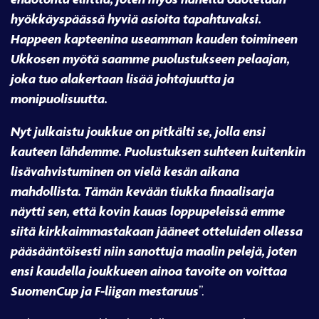
hyökkäyspäässä hyviä asioita tapahtuvaksi.
Happeen kapteenina useamman kauden toimineen
Ukkosen myötä saamme puolustukseen pelaajan,
joka tuo alakertaan lisää johtajuutta ja
monipuolisuutta.
Nyt julkaistu joukkue on pitkälti se, jolla ensi
kauteen lähdemme. Puolustuksen suhteen kuitenkin
lisävahvistuminen on vielä kesän aikana
mahdollista. Tämän kevään tiukka finaalisarja
näytti sen, että kovin kauas loppupeleissä emme
siitä kirkkaimmastakaan jääneet otteluiden ollessa
pääsääntöisesti niin sanottuja maalin pelejä, joten
ensi kaudella joukkueen ainoa tavoite on voittaa
SuomenCup ja F-liigan mestaruus
”.
Nokian KrP:n joukkue kaudelle 2022-2023 (tilanne