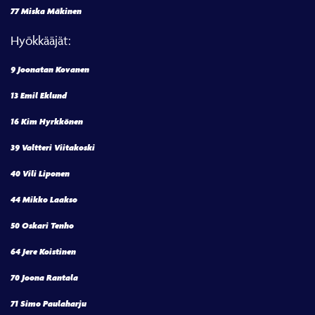
77 Miska Mäkinen
Hyökkääjät:
9 Joonatan Kovanen
13 Emil Eklund
16 Kim Hyrkkönen
39 Valtteri Viitakoski
40 Vili Liponen
44 Mikko Laakso
50 Oskari Tenho
64 Jere Koistinen
70 Joona Rantala
71 Simo Paulaharju