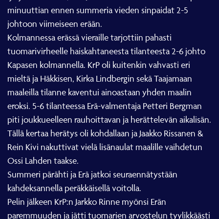
minuuttian ennen summeria vieden sinpaidat 2-5
johtoon viimeiseen erään.
Kolmannessa erässä vieraille tarjottiin pahasti
tuomarivirheelle haiskahtaneesta tilanteesta 2-6 johto
Kapasen kolmannella. KrP oli kuitenkin vahvasti eri
mieltä ja Häkkisen, Kirka Lindbergin sekä Taajamaan
maaleilla tilanne kaventui ainoastaan yhden maalin
eroksi. 5-6 tilanteessa Erä-valmentaja Petteri Bergman
piti joukkueelleen rauhoittavan ja herättelevän aikalisän.
Tällä kertaa herätys oli kohdallaan ja Jaakko Rissanen &
Rein Kivi nakuttivat vielä lisänaulat maalille vaihdetun
Ossi Lahden taakse.
Summeri pärähti ja Erä jatkoi seuraennätystään
kahdeksannella peräkkäisellä voitolla.
Pelin jälkeen KrP:n Jarkko Rinne myönsi Erän
paremmuuden ja jätti tuomarien arvostelun tyylikkäästi