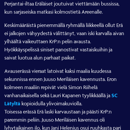
Perjantai-iltaa Eräläiset joutuivat viettämään bussissa,
kun sarjaseiska matkasi kolmostietä Areenalle.
Keskimääräistä pienemmällä ryhmällä liikkeellä ollut Erä
ei jalkojen vähyydestä välittänyt, vaan iski karvalla aivan
ylhäältä vaikeuttaen KrP:n pelin avausta.
Hyökkäyspelissä siniset panostivat vastaiskuihin ja
saivat luotua alun parhaat paikat.
Avauserässä vieraat latoivat kaksi maalia kuudessa
sekunnissa ennen Juuso Meriläisen kavennusta. Eron
kolmeen maaliin repivät vielä Simon Riihelä
SC
vanhanaikaisella sekä Lauri Kapanen tyylikkäällä ja
Lätyltä
kopioidulla ylivoimakuviolla.
Toisessa erässä Erä laski karvaustaan ja päästi KrP:n
paremmin peliin. Juuso Meriläisen kavennus oli
lyhytaikainen ilo, kun Jani Helenius osui ruuhkasta pari