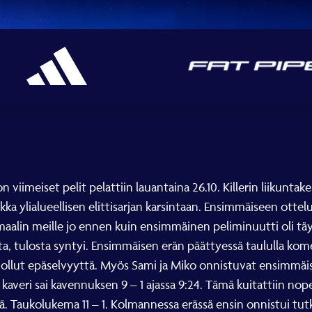
viimeiset pelit pelattiin lauantaina 26.10. Killerin liikuntak
kka ylialueellisen elittisarjan karsintaan. Ensimmäiseen ottelu
maalin meille jo ennen kuin ensimmäinen peliminuutti oli täyn
ta, tulosta syntyi. Ensimmäisen erän päättyessä taululla komei
 ollut epäselvyyttä. Myös Sami ja Miko onnistuvat ensimmäise
s kaveri sai kavennuksen 9 – 1 ajassa 9:24. Tämä kuitattiin no
Taukolukema 11 – 1. Kolmannessa erässä ensin onnistui tutkapa