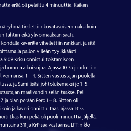
matta erää oli pelailtu 4 minuuttia. Kaiken
Tämä ryhmä tiedettiin kovatasoisemmaksi kuin
un tahtiin eikä ylivoimaakaan saatu
dalla kaverille vihellettiin rankkari, ja sitä
ittamalla pallon viileän tyylikkäästi
sa 9:09 Krisu onnistui toistamiseen
 ja homma alkoi sujua. Ajassa 10:35 jouduttiin
livoimansa, 1 – 4. Sitten vastustajan puolella
sa, ja Sami lisäsi johtolukemaksi jo 1 -5.
tustajan maalivahdin selän taakse. Peli
 ja pian perään Eero 1 – 8. Sitten oli
koin ja kaveri onnistui taas, ajassa 13:33
 Elias kun peliä oli puoli minuuttia jäljellä.
nuntaina 3.11 ja KrP saa vastaansa LFT:n klo