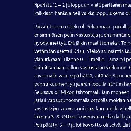
riparista 12 – 2 ja loppuun vielä pari Jeren m
kaikkiaan hankala peli vaikka loppulukema oliki
Päivän toinen ottelu oli Pirkanmaan paikall
ensimmäisen pelin vastustaja ja ensimmäinen 
hyödynnettyä. Erä jäikin maalittomaksi. Toinen
vetämään asettui Krisu. Yleisö sai nauttia kau
ylänurkkaan! Tilanne 0 – 1 meille. Tämä oli p
toimittamaan pallon vastustajan verkkoon: 0 –
alivoimalle vaan eipä hätää, siitähän Sami hoi
pannu kuumeni yli ja erän lopulla nähtiin har
Seuraava oli Mikon tahtomaali, kun moneen k
jatkui vapautuneemmalla otteella meidän hallin
vastustajan vuoro onnistua, kun meille vihellett
lukema 3 -8. Otteet kovenivat melko lailla ja
Peli päättyi 3 – 9 ja lohkovoitto oli selvä. El