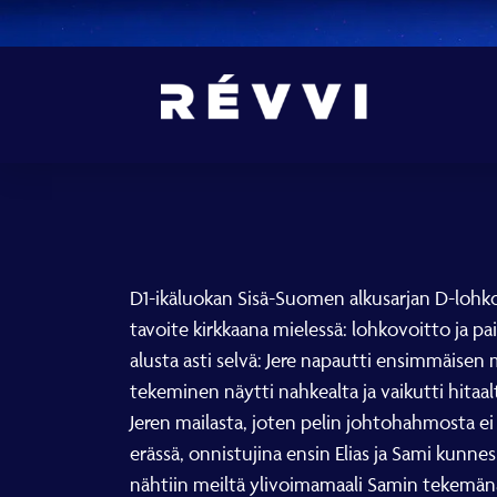
D1-ikäluokan Sisä-Suomen alkusarjan D-lohkon 
tavoite kirkkaana mielessä: lohkovoitto ja pai
alusta asti selvä: Jere napautti ensimmäisen 
tekeminen näytti nahkealta ja vaikutti hitaal
Jeren mailasta, joten pelin johtohahmosta ei
erässä, onnistujina ensin Elias ja Sami kunne
nähtiin meiltä ylivoimamaali Samin tekemänä. 