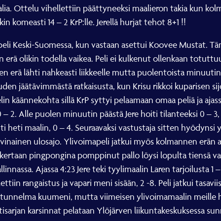
aalia. Ottelu vihellettiin päättyneeksi maalieron takia kun kol
n komeasti 14 – 2 KrP:lle. Jerellä hurjat tehot 8+1 !!
ispeli Keski-Suomessa, kun vastaan asettui Koovee Mustat. 
erä olikin todella vaikea. Peli ei kulkenut ollenkaan totuttu
 erä lähti nahkeasti liikkeelle mutta puolentoista minuutin koh
den jäätävimmästä ratkaisusta, kun Krisu rikkoi kuparisen sijo
elin käännekohta sillä KrP syttyi pelaamaan omaa peliä ja ajas
 2. Alle puolen minuutin päästä Jere hoiti tilanteeksi 0 – 3,
ti heti maalin, 0 – 4. Seuraavaksi vastustaja sitten hyödynsi y
vinainen ulosajo. Ylivoimapeli jatkui myös kolmannen erän alus
ertaan pingpongina pomppinut pallo löysi lopulta tiensä vas
nassa. Ajassa 4:23 Jere teki tyylimaalin Laren tarjoilusta 1 – 7
iin rangaistus ja vapari meni sisään, 2 -8. Peli jatkui tasaviisi
 tunnelma kuumeni, mutta viimeisen ylivoimamaalin meille hoiti
iittisarjan karsinnat pelataan Ylöjärven liikuntakeskuksessa sun