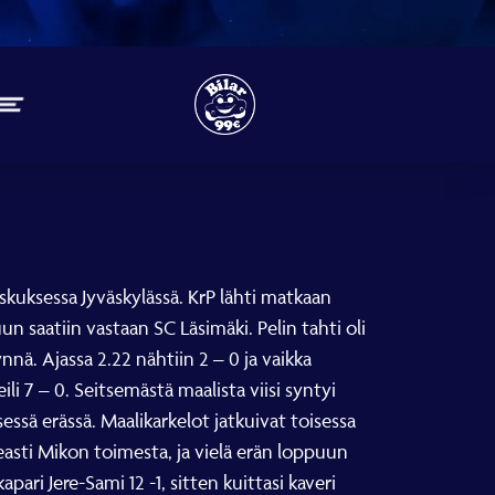
eskuksessa Jyväskylässä. KrP lähti matkaan
un saatiin vastaan SC Läsimäki. Pelin tahti oli
nä. Ajassa 2.22 nähtiin 2 – 0 ja vaikka
li 7 – 0. Seitsemästä maalista viisi syntyi
ssä erässä. Maalikarkelot jatkuivat toisessa
peasti Mikon toimesta, ja vielä erän loppuun
ri Jere-Sami 12 -1, sitten kuittasi kaveri