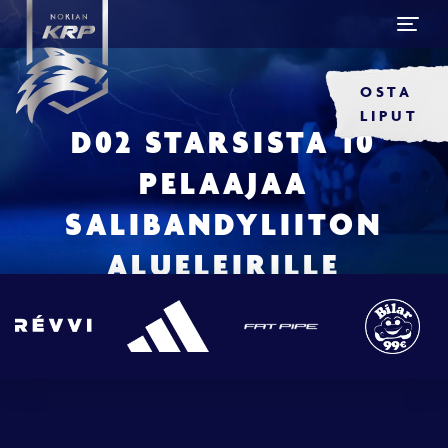
OSTA
LIPUT
D02 STARSISTA 10
PELAAJAA
SALIBANDYLIITON
ALUELEIRILLE