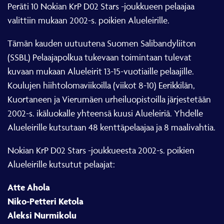
Peräti 10 Nokian KrP D02 Stars -joukkueen pelaajaa
valittiin mukaan 2002-s. poikien Alueleirille.
Tämän kauden uutuutena Suomen Salibandyliiton
(SSBL) Pelaajapolkua tukevaan toimintaan tulevat
kuvaan mukaan Alueleirit 13-15-vuotiaille pelaajille.
Koulujen hiihtolomaviikoilla (viikot 8-10) Eerikkilän,
Kuortaneen ja Vierumäen urheiluopistoilla järjestetään
2002-s. ikäluokalle yhteensä kuusi Alueleiriä. Yhdelle
Alueleirille kutsutaan 48 kenttäpelaajaa ja 8 maalivahtia.
Nokian KrP D02 Stars -joukkueesta 2002-s. poikien
Alueleirille kutsutut pelaajat:
Atte Ahola
Niko-Petteri Ketola
Aleksi Nurmikolu