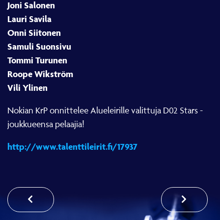
Joni Salonen
Lauri Savila
Onni Siitonen
Samuli Suonsivu
Tommi Turunen
Roope Wikström
Vili Ylinen
Nokian KrP onnittelee Alueleirille valittuja D02 Stars -
joukkueensa pelaajia!
http://www.talenttileirit.fi/17937