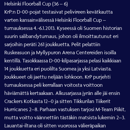
Helsinki Floorball Cup (36 – 6)
KrP:n D-00-pojat testasivat pelivireen kevätkautta
varten kansainvälisessä Helsinki Floorball Cup –
turnauksessa 4.-6.1.2013. Kyseessä oli Suomen historian
suurin salibandyturnaus, johon oli ilmoittautunut eri
sarjoihin peräti 261 joukkuetta. Pelit pelattiin
Ruskeasuon ja Myllypuron Arena Centereiden isoilla
kentillä. Tasokkaassa D-00-kilpasarjassa pelasi kaikkiaan
14 joukkuetta eri puolilta Suomea ja yksi Latviasta.
Joukkueet oli jaettu neljään lohkoon. KrP purjehti
turnauksessa peli kerrallaan voitosta voittoon
häviämättä kertaakaan. Alkusarjassa jyrän alle jäi ensin
Crackers Kotkasta 12–0 ja sitten Tikkurilan Tiikerit
Hurricanes 2–8. Parhaan vastuksen tarjosi M-Team Piikit,
mutta voitto väännettiin tästäkin matsista lukemin 2–3.
Lauantai-iltana oli sitten vuorossa välieräpaikan