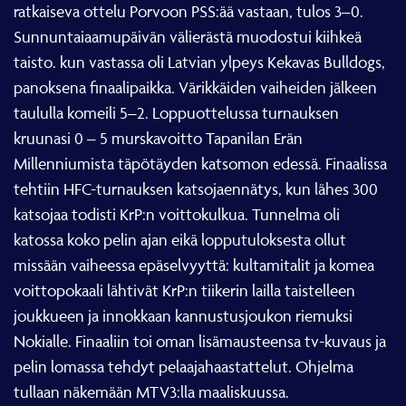
ratkaiseva ottelu Porvoon PSS:ää vastaan, tulos 3–0.
Sunnuntaiaamupäivän välierästä muodostui kiihkeä
taisto. kun vastassa oli Latvian ylpeys Kekavas Bulldogs,
panoksena finaalipaikka. Värikkäiden vaiheiden jälkeen
taululla komeili 5–2. Loppuottelussa turnauksen
kruunasi 0 – 5 murskavoitto Tapanilan Erän
Millenniumista täpötäyden katsomon edessä. Finaalissa
tehtiin HFC-turnauksen katsojaennätys, kun lähes 300
katsojaa todisti KrP:n voittokulkua. Tunnelma oli
katossa koko pelin ajan eikä lopputuloksesta ollut
missään vaiheessa epäselvyyttä: kultamitalit ja komea
voittopokaali lähtivät KrP:n tiikerin lailla taistelleen
joukkueen ja innokkaan kannustusjoukon riemuksi
Nokialle. Finaaliin toi oman lisämausteensa tv-kuvaus ja
pelin lomassa tehdyt pelaajahaastattelut. Ohjelma
tullaan näkemään MTV3:lla maaliskuussa.