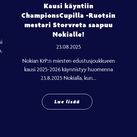
Kausi käyntiin
ChampionsCupilla -Ruotsin
mestari Storvreta saapuu
Nokialle!
i
23.08.2025
n,
Nokian KrP:n miesten edustusjoukkueen
kausi 2025-2026 käynnistyy huomenna
23.8.2025 Nokialla, kun...
Lue lisää