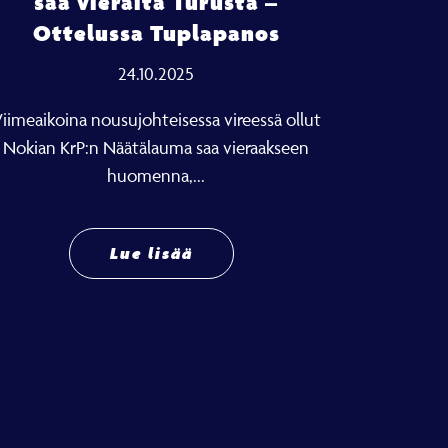
saa vieraita Turusta –
Ottelussa Tuplapanos
24.10.2025
iimeaikoina nousujohteisessa vireessä ollut
Nokian KrP:n Näätälauma saa vieraakseen
huomenna,...
Lue lisää