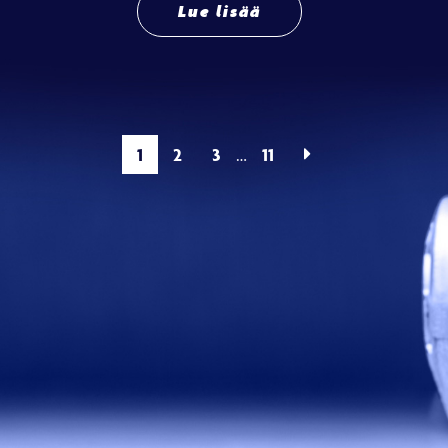
Lue lisää
1
2
3
11
…