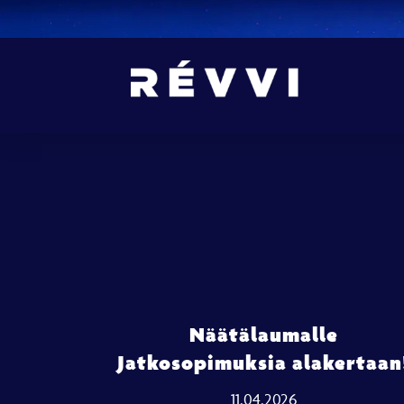
Näätälaumalle
Jatkosopimuksia alakertaan
11.04.2026