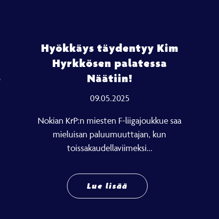
Hyökkäys täydentyy Kim
Hyrkkösen palatessa
6
Näätiin!
09.05.2025
Nokian KrP:n miesten F-liigajoukkue saa
mieluisan paluumuuttajan, kun
toissakaudellaviimeksi...
Lue lisää