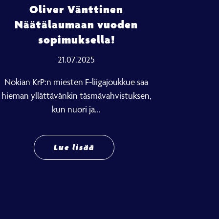
Oliver Vänttinen
Näätälaumaan vuoden
sopimuksella!
21.07.2025
Nokian KrP:n miesten F-liigajoukkue saa
hieman yllättävänkin täsmävahvistuksen,
kun nuori ja...
Lue lisää