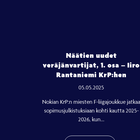
Näätien uudet
veräjänvartijat, 1. osa – Iiro
Rantaniemi KrP:hen
05.05.2025
Nokian KrP:n miesten F-liigajoukkue jatka
sopimusjulkistuksiaan kohti kautta 2025-
2026, kun...