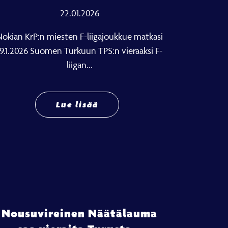
22.01.2026
okian KrP:n miesten F-liigajoukkue matkasi
19.1.2026 Suomen Turkuun TPS:n vieraaksi F-
liigan...
Lue lisää
Nousuvireinen Näätälauma