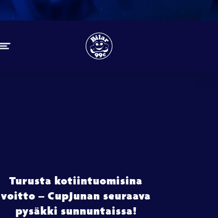
Turusta kotiintuomisina
voitto – CupJunan seuraava
pysäkki sunnuntaissa!