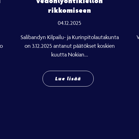
i
vedonlyöntikiellon
rikkomiseen
04.12.2025
Salibandyn Kilpailu- ja Kurinpitolautakunta
V
so
on 3.12.2025 antanut päätökset koskien
kuutta Nokian...
Lue lisää