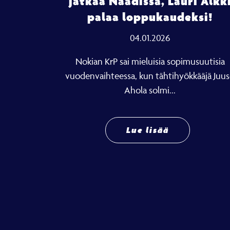
jatkaa Näädissä, Lauri Alkk
palaa loppukaudeksi!
04.01.2026
Nokian KrP sai mieluisia sopimusuutisia
vuodenvaihteessa, kun tähtihyökkääjä Juu
Ahola solmi...
Lue lisää