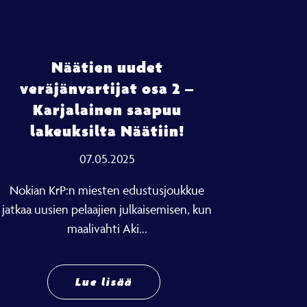
Näätien uudet
veräjänvartijat osa 2 –
Karjalainen saapuu
lakeuksilta Näätiin!
07.05.2025
Nokian KrP:n miesten edustusjoukkue
jatkaa uusien pelaajien julkaisemisen, kun
maalivahti Aki...
Lue lisää