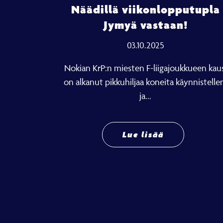
Näädillä viikonlopputupla
Jymyä vastaan!
03.10.2025
Nokian KrP:n miesten F-liigajoukkueen kaus
on alkanut pikkuhiljaa koneita käynnistelle
ja...
Lue lisää