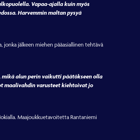
 ulkopuolella. Vapaa-ajalla kuin myös
 tiedossa. Harvemmin maltan pysyä
a, jonka jälkeen miehen pääasiallinen tehtävä
mikä alun perin vaikutti päätökseen olla
ot maalivahdin varusteet kiehtoivat jo
n Nokialla. Maajoukkuetavoitetta Rantaniemi