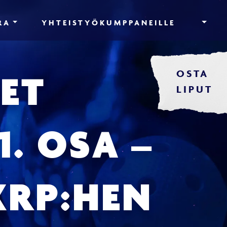
RA
YHTEISTYÖKUMPPANEILLE
OSTA
ET
LIPUT
1. OSA –
KRP:HEN