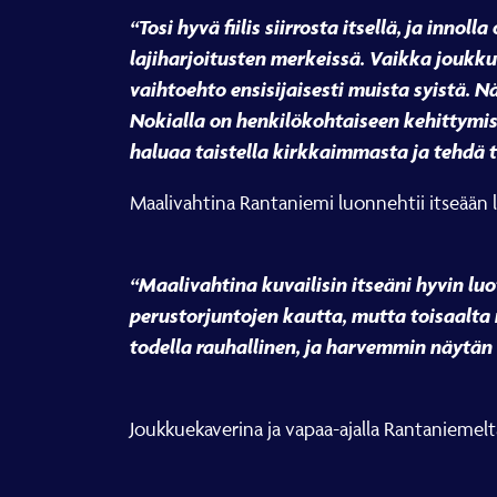
“Tosi hyvä fiilis siirrosta itsellä, ja inn
lajiharjoitusten merkeissä. Vaikka joukkue
vaihtoehto ensisijaisesti muista syistä. 
Nokialla on henkilökohtaiseen kehittymis
haluaa taistella kirkkaimmasta ja tehdä t
Maalivahtina Rantaniemi luonnehtii itseään l
“Maalivahtina kuvailisin itseäni hyvin l
perustorjuntojen kautta, mutta toisaalta 
todella rauhallinen, ja harvemmin näytän 
Joukkuekaverina ja vapaa-ajalla Rantaniemeltä