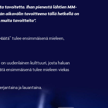
ota tavoitetta. Ihan pienestä lähtien MM-
aikavälin tavoitteena tällä hetkellä on
muita tavoitteita”.
“Näätä” tulee ensimmäisenä mieleen,
ä on uudenlainen kulttuuri, josta haluan
äätä ensimmäisenä tulee mieleen viekas
rjantaina ja lauantaina.