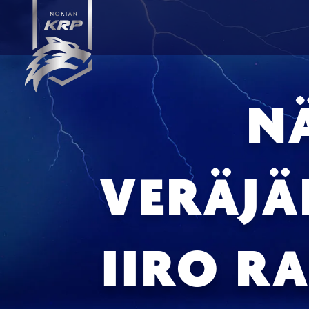
N
VERÄJÄN
IIRO R