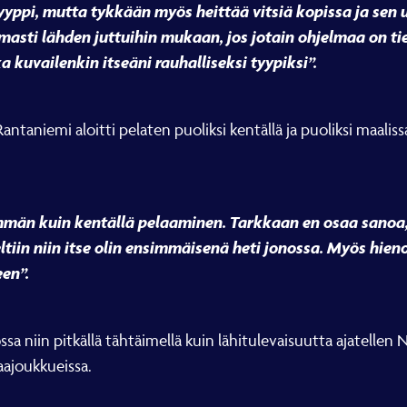
tyyppi, mutta tykkään myös heittää vitsiä kopissa ja sen
armasti lähden juttuihin mukaan, jos jotain ohjelmaa on
a kuvailenkin itseäni rauhalliseksi tyypiksi”.
taniemi aloitti pelaten puoliksi kentällä ja puoliksi maaliss
män kuin kentällä pelaaminen. Tarkkaan en osaa sanoa, 
tiin niin itse olin ensimmäisenä heti jonossa. Myös hien
een”.
ssa niin pitkällä tähtäimellä kuin lähitulevaisuutta ajatelle
aajoukkueissa.