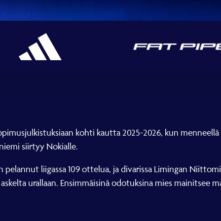
sopimusjulkistuksiaan kohti kautta 2025-2026, kun menneellä
iemi siirtyy Nokialle.
pelannut liigassa 109 ottelua, ja divarissa Limingan Niitto
askelta urallaan. Ensimmäisinä odotuksina mies mainitsee m