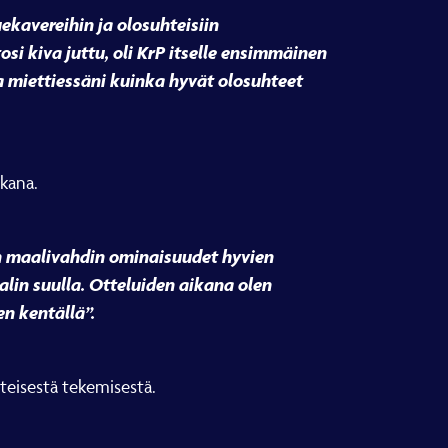
uekavereihin ja olosuhteisiin
si kiva juttu, oli KrP itselle ensimmäinen
sa miettiessäni kuinka hyvät olosuhteet
ikana.
än maalivahdin ominaisuudet hyvien
lin suulla. Otteluiden aikana olen
n kentällä”.
hteisestä tekemisestä.