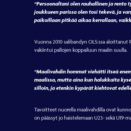
“Persoonaltani olen rauhallinen ja rento 
joukkueen parissa olen tosi tekevä, ja v
paikoillaan pitkää aikaa kerrallaan, vaikk
Vuonna 2010 salibandyn OLS:ssa aloittanut Ran
vakiintui pallojen koppailuun maalin suulla.
“Maalivahdin hommat viehätti itseä enem
maalissa, mutta aina kun halukkaita kysel
silloin, ja etenkin kypärät kiehtovat edell
Tavoitteet nuorella maalivahdilla ovat kunno
on päässyt jo haistelemaan U23- sekä U19-m