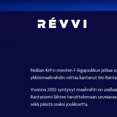
Nokian KrP:n miesten F-liigajoukkue jatkaa 
ykkösmaalivahdin viittaa kantanut Iiro Rantan
Vuonna 2002 syntynyt maalivahti on urallaan 
Rantaniemi lähtee tavoittelemaan seuraavaa 
sekä päästä osaksi joukkuetta.