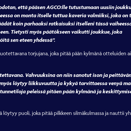
olla odotan, että pääsen AGCO:lle tutustumaan uusiin joukk
essa on monta itselle tuttua kaveria valmiiksi, joka on to
Näädät koin parhaaksi ratkaisuksi itselleni tässä vaihees
een. Tietysti myös päätökseen vaikutti joukkue, joka
öitä sen eteen yhdessä”.
uotettavana torjujana, joka pitää pään kylmänä otteluiden a
uotettavana. Vahvuuksina on niin sanotut ison ja peittäv
myös löytyy liikkuvuutta ja kykyä tarvittaessa venyä maa
tunnetiloja peleissä pitäen pään kylmänä ja keskittymise
 löytyy puoli, joka pitää pilkkeen silmäkulmassa ja nauttii y