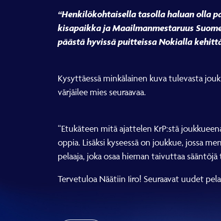
“Henkilökohtaisella tasolla haluan olla p
kisapaikka ja Maailmanmestaruus Suomen
päästä hyvissä puitteissa Nokialla kehitt
Kysyttäessä minkälainen kuva tulevasta jou
värjäilee mies seuraavaa.
“Etukäteen mitä ajattelen KrP:stä joukkueena 
oppia. Lisäksi kyseessä on joukkue, jossa m
pelaaja, joka osaa hieman taivuttaa sääntöjä
Tervetuloa Näätiin Iiro! Seuraavat uudet pela