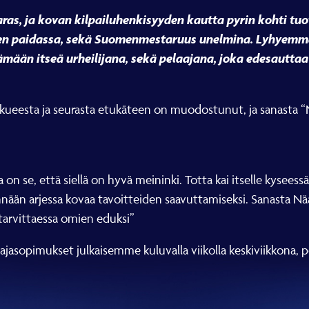
aras, ja kovan kilpailuhenkisyyden kautta pyrin kohti tu
 paidassa, sekä Suomenmestaruus unelmina. Lyhyemmän 
ämään itseä urheilijana, sekä pelaajana, joka edesauttaa 
kkueesta ja seurasta etukäteen on muodostunut, ja sanasta 
on se, että siellä on hyvä meininki. Totta kai itselle kyseess
ennään arjessa kovaa tavoitteiden saavuttamiseksi. Sanasta N
 tarvittaessa omien eduksi”
ajasopimukset julkaisemme kuluvalla viikolla keskiviikkona, pe