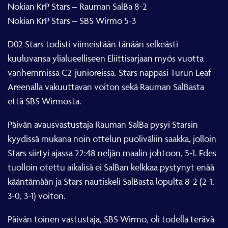
Nokian KrP Stars – Rauman SalBa 8-2
Nokian KrP Stars – SBS Wirmo 5-3
D02 Stars todisti viimeistään tänään selkeästi
kuuluvansa ylialueelliseen Eliittisarjaan myös vuotta
vanhemmissa C2-junioreissa. Stars nappasi Turun Leaf
Areenalla vakuuttavan voiton sekä Rauman SalBasta
että SBS Wirmosta.
Päivän avausvastustaja Rauman SalBa pysyi Starsin
kyydissä mukana noin ottelun puoliväliin saakka, jolloin
Stars siirtyi ajassa 22:48 neljän maalin johtoon, 5-1. Edes
tuolloin otettu aikalisä ei SalBan kelkkaa pystynyt enää
kääntämään ja Stars nautiskeli SalBasta lopulta 8-2 (2-1,
3-0, 3-1) voiton.
Päivän toinen vastustaja, SBS Wirmo, oli todella terävä