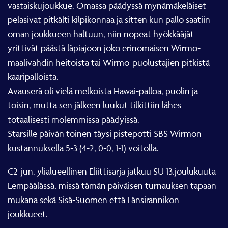
vastaiskujoukkue. Omassa päädyssä mynämäkeläiset
pelasivat pitkälti kilpikonnaa ja sitten kun pallo saatiin
oman joukkueen haltuun, niin nopeat hyökkääjät
yrittivät päästä läpiajoon joko erinomaisen Wirmo-
maalivahdin heitoista tai Wirmo-puolustajien pitkistä
kaaripalloista.
Avauserä oli vielä melkoista Hawai-palloa, puolin ja
toisin, mutta sen jälkeen luukut tilkittiin lähes
totaalisesti molemmissa päädyissä.
Starsille päivän toinen täysi pistepotti SBS Wirmon
kustannuksella 5-3 (4-2, 0-0, 1-1) voitolla.
C2-jun. ylialueellinen Eliittisarja jatkuu SU 13.joulukuuta
Lempäälässä, missä tämän päiväisen turnauksen tapaan
mukana sekä Sisä-Suomen että Länsirannikon
joukkueet.