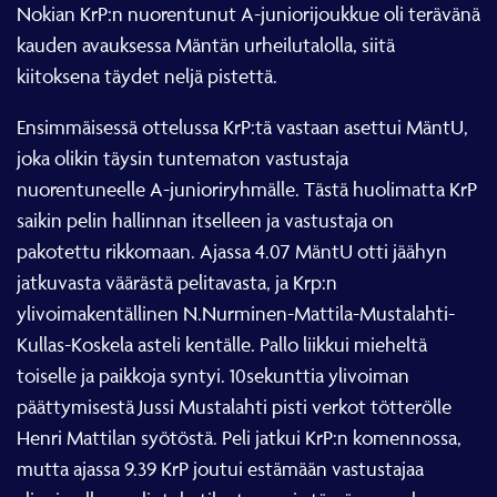
Nokian KrP:n nuorentunut A-juniorijoukkue oli terävänä
kauden avauksessa Mäntän urheilutalolla, siitä
kiitoksena täydet neljä pistettä.
Ensimmäisessä ottelussa KrP:tä vastaan asettui MäntU,
joka olikin täysin tuntematon vastustaja
nuorentuneelle A-junioriryhmälle. Tästä huolimatta KrP
saikin pelin hallinnan itselleen ja vastustaja on
pakotettu rikkomaan. Ajassa 4.07 MäntU otti jäähyn
jatkuvasta väärästä pelitavasta, ja Krp:n
ylivoimakentällinen N.Nurminen-Mattila-Mustalahti-
Kullas-Koskela asteli kentälle. Pallo liikkui mieheltä
toiselle ja paikkoja syntyi. 10sekunttia ylivoiman
päättymisestä Jussi Mustalahti pisti verkot tötterölle
Henri Mattilan syötöstä. Peli jatkui KrP:n komennossa,
mutta ajassa 9.39 KrP joutui estämään vastustajaa