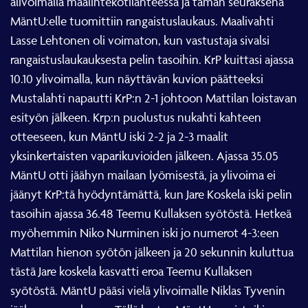
alivoimalla maalintekotilanteessa ja tämän seuraksena
MäntU:elle tuomittiin rangaistuslaukaus. Maalivahti
Lasse Lehtonen oli voimaton, kun vastustaja sivalsi
rangaistuslaukauksesta pelin tasoihin. KrP kuittasi ajassa
10.10 ylivoimalla, kun näyttävän kuvion päätteeksi
Mustalahti napautti KrP:n 2-1 johtoon Mattilan loistavan
esityön jälkeen. Krp:n puolustus nukahti kahteen
otteeseen, kun MäntU iski 2-2 ja 2-3 maalit
yksinkertaisten vaparikuvioiden jälkeen. Ajassa 35.05
MäntU otti jäähyn mailaan lyömisestä, ja ylivoima ei
jäänyt KrP:tä hyödyntämättä, kun Jare Koskela iski pelin
tasoihin ajassa 36.48 Teemu Kullaksen syötöstä. Hetkeä
myöhemmin Niko Nurminen iski jo numerot 4-3:een
Mattilan hienon syötön jälkeen ja 20 sekunnin kuluttua
tästä Jare koskela kasvatti eroa Teemu Kullaksen
syötöstä. MäntU pääsi vielä ylivoimalle Niklas Tyvenin