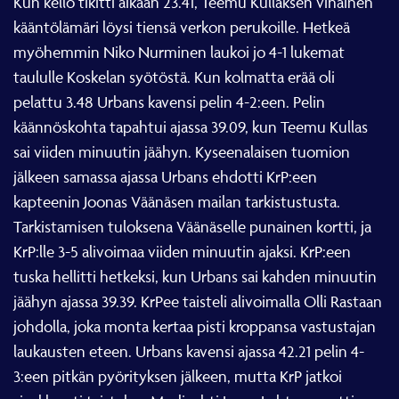
Kun kello tikitti aikaan 23.41, Teemu Kullaksen vihainen
kääntölämäri löysi tiensä verkon perukoille. Hetkeä
myöhemmin Niko Nurminen laukoi jo 4-1 lukemat
taululle Koskelan syötöstä. Kun kolmatta erää oli
pelattu 3.48 Urbans kavensi pelin 4-2:een. Pelin
käännöskohta tapahtui ajassa 39.09, kun Teemu Kullas
sai viiden minuutin jäähyn. Kyseenalaisen tuomion
jälkeen samassa ajassa Urbans ehdotti KrP:een
kapteenin Joonas Väänäsen mailan tarkistustusta.
Tarkistamisen tuloksena Väänäselle punainen kortti, ja
KrP:lle 3-5 alivoimaa viiden minuutin ajaksi. KrP:een
tuska hellitti hetkeksi, kun Urbans sai kahden minuutin
jäähyn ajassa 39.39. KrPee taisteli alivoimalla Olli Rastaan
johdolla, joka monta kertaa pisti kroppansa vastustajan
laukausten eteen. Urbans kavensi ajassa 42.21 pelin 4-
3:een pitkän pyörityksen jälkeen, mutta KrP jatkoi