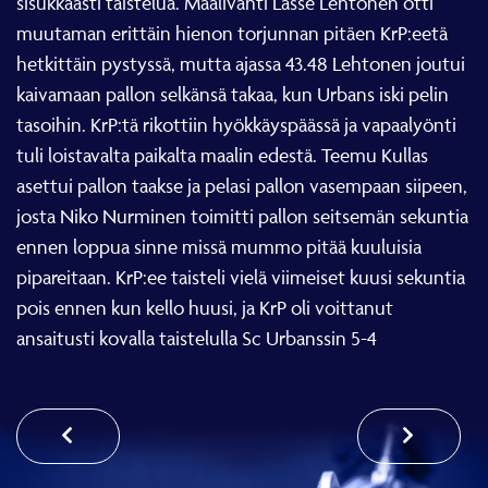
sisukkaasti taistelua. Maalivahti Lasse Lehtonen otti
muutaman erittäin hienon torjunnan pitäen KrP:eetä
hetkittäin pystyssä, mutta ajassa 43.48 Lehtonen joutui
kaivamaan pallon selkänsä takaa, kun Urbans iski pelin
tasoihin. KrP:tä rikottiin hyökkäyspäässä ja vapaalyönti
tuli loistavalta paikalta maalin edestä. Teemu Kullas
asettui pallon taakse ja pelasi pallon vasempaan siipeen,
josta Niko Nurminen toimitti pallon seitsemän sekuntia
ennen loppua sinne missä mummo pitää kuuluisia
pipareitaan. KrP:ee taisteli vielä viimeiset kuusi sekuntia
pois ennen kun kello huusi, ja KrP oli voittanut
ansaitusti kovalla taistelulla Sc Urbanssin 5-4