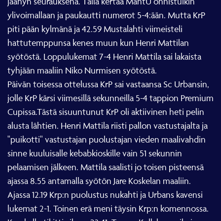
jäähyn seurauksena. Tällä kertaa MäntU onnistuikin
ylivoimallaan ja paukautti numerot 5-4:ään. Mutta KrP
piti pään kylmänä ja 42.59 Mustalahti viimeisteli
hattutemppunsa kenes muun kun Henri Mattilan
syötöstä. Loppulukemat 7-4 Henri Mattila sai lakaista
tyhjään maaliin Niko Nurmisen syötöstä.
Päivän toisessa ottelussa KrP sai vastaansa Sc Urbansin,
jolle KrP kärsi viimesillä sekunneilla 5-4 tappion Premium
Cupissa.Tästä sisuuntunut KrP oli aktiivinen heti pelin
alusta lähtien. Henri Mattila riisti pallon vastustajalta ja
"puikotti" vastustajan puolustajan vieden maalivahdin
sinne kuuluisalle kebabkioskille vain 51 sekunnin
pelaamisen jälkeen. Mattila saalisti jo toisen pisteensä
ajassa 8.55 antamalla syötön Jare Koskelan maaliin.
Ajassa 12.19 Krp:n puolustus nukahti ja Urbans kavensi
lukemat 2-1. Toinen erä meni täysin Krp:n komennossa.