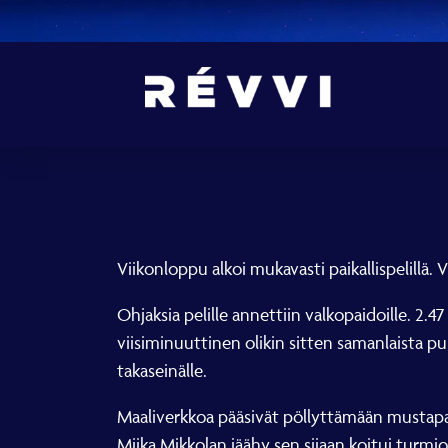
Viikonloppu alkoi mukavasti paikallispelillä. 
Ohjaksia pelille annettiin valkopaidoille. 2.4
viisiminuuttinen olikin sitten samanlaista pu
takaseinälle.
Maaliverkkoa pääsivät pöllyttämään mustapai
Miika Mikkolan jäähy sen sijaan koitui turmiok