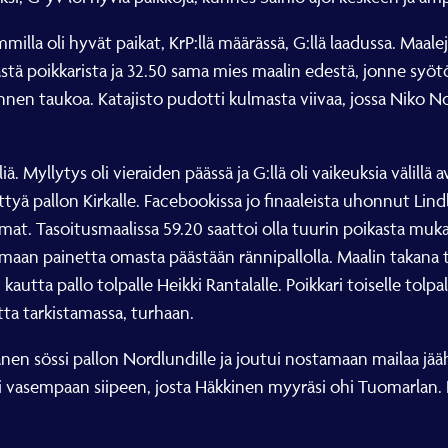
mmilla oli hyvät paikat, KrP:llä määrässä, G:llä laadussa. Maale
ästä poikkarista ja 32.50 sama mies maalin edestä, jonne syöt
nnen taukoa. Katajisto pudotti kulmasta viivaa, jossa Niko No
iä. Myllytys oli vieraiden päässä ja G:llä oli vaikeuksia välil
tyä pallon Kirkalle. Facebookissa jo finaaleista uhonnut Lindb
at. Tasoitusmaalissa 59.20 saattoi olla tuurin poikasta muka
maan painetta omasta päästään rännipallolla. Maalin takana t
utta pallo tolpalle Heikki Rantalalle. Poikkari toiselle tolpall
tta tarkistamassa, turhaan.
en sössi pallon Nordlundille ja joutui nostamaan mailaa jääh
i vasempaan siipeen, josta Häkkinen myyräsi ohi Tuomarlan. K