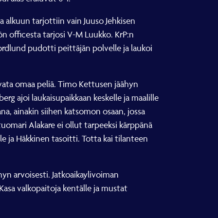
ja alkuun tarjottiin vain Juuso Jehkisen
ön officesta tarjosi V-M Luukko. KrP:n
rdlund pudotti peittäjän polvelle ja laukoi
lä avata omaa peliä. Timo Kettusen jäähyn
erg ajoi laukaisupaikkaan keskelle ja maalille
na, ainakin siihen katsomon osaan, jossa
uomari Alakare ei ollut tarpeeksi kärppänä
e ja Häkkinen tasoitti. Totta kai tilanteen
yn arvoisesti. Jatkoaikaylivoiman
asa valkopaitoja kentälle ja mustat