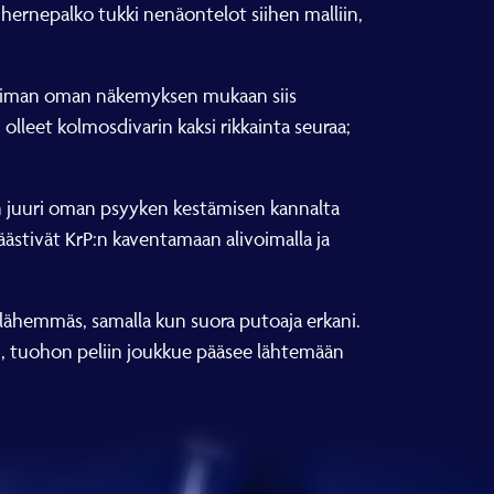
ernepalko tukki nenäontelot siihen malliin,
atiman oman näkemyksen mukaan siis
i olleet kolmosdivarin kaksi rikkainta seuraa;
n juuri oman psyyken kestämisen kannalta
päästivät KrP:n kaventamaan alivoimalla ja
li lähemmäs, samalla kun suora putoaja erkani.
on, tuohon peliin joukkue pääsee lähtemään