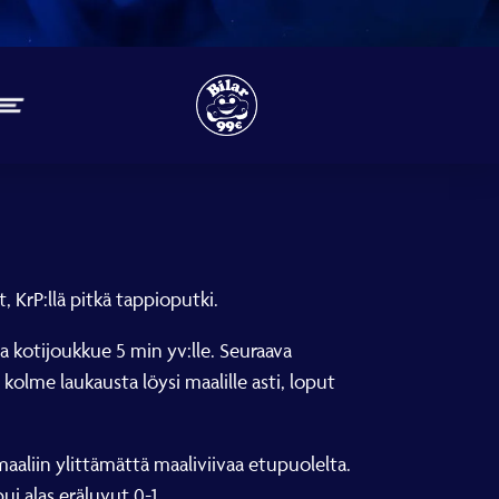
, KrP:llä pitkä tappioputki.
ja kotijoukkue 5 min yv:lle. Seuraava
kolme laukausta löysi maalille asti, loput
aliin ylittämättä maaliviivaa etupuolelta.
ui alas eräluvut 0-1.