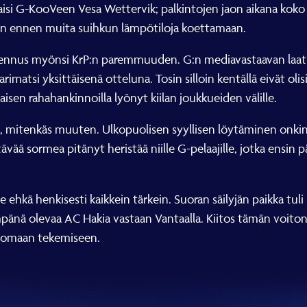
i G-KooVeen Vesa Wettervik; palkintojen jaon aikana koko h
ikin ennen muita suihkun lämpötiloja koettamaan.
valmennus myönsi KrP:n paremmuuden. G:n mediavastaavan la
rimatsi yksittäisenä otteluna. Tosin silloin kentällä eivät olis
aisen rahahankinnoilla lyönyt kiilan joukkueiden välille.
ta, mitenkäs muuten. Ulkopuolisen syyllisen löytäminen onki
tävää sormea pitänyt heristää niille G-pelaajille, jotka ensin 
lle ehkä henkisesti kaikkein tärkein. Suoran säilyjän paikka tu
empänä olevaa AC Hakia vastaan Vantaalla. Kiitos tämän voit
a omaan tekemiseen.