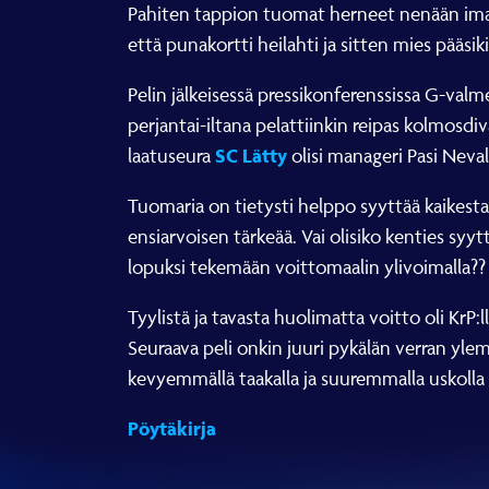
Pahiten tappion tuomat herneet nenään imais
että punakortti heilahti ja sitten mies pääs
Pelin jälkeisessä pressikonferenssissa G-
perjantai-iltana pelattiinkin reipas kolmosdiva
SC Lätty
laatuseura
olisi manageri Pasi Neval
Tuomaria on tietysti helppo syyttää kaikes
ensiarvoisen tärkeää. Vai olisiko kenties syyt
lopuksi tekemään voittomaalin ylivoimalla??
Tyylistä ja tavasta huolimatta voitto oli KrP:
Seuraava peli onkin juuri pykälän verran yl
kevyemmällä taakalla ja suuremmalla uskoll
Pöytäkirja