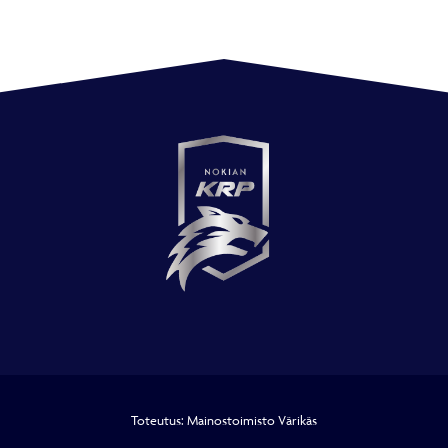
Toteutus:
Mainostoimisto Värikäs