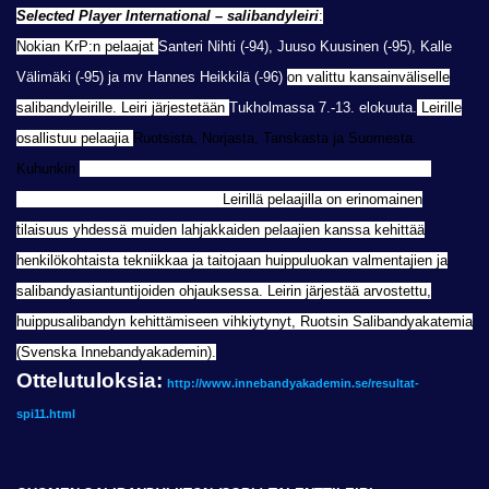
Selected Player International – salibandyleiri
:
Nokian KrP:n pelaajat
Santeri Nihti (-94), Juuso Kuusinen (-95), Kalle
Välimäki (-95) ja mv Hannes Heikkilä (-96)
on valittu kansainväliselle
salibandyleirille. Leiri järjestetään
Tukholmassa 7.-13. elokuuta.
Leirille
osallistuu pelaajia
Ruotsista, Norjasta, Tanskasta ja Suomesta.
Kuhunkin
ikäluokkaan on maakohtaisesti kutsuttu 17 pelaajaa (15
kenttäpelaajaa + 2 maalivahtia).
L
eirillä pelaajilla on erinomainen
tilaisuus
yhdessä muiden lahjakkaiden pelaajien kanssa kehittää
henkilökohtaista tekniikkaa ja taitojaan huippuluokan valmentajien ja
salibandyasiantuntijoiden ohjauksessa.
Leirin järjestää arvostettu,
huippusalibandyn kehittämiseen vihkiytynyt, Ruotsin Salibandyakatemia
(Svenska Innebandyakademin).
Ottelutuloksia:
http://www.innebandyakademin.se/resultat-
spi11.html