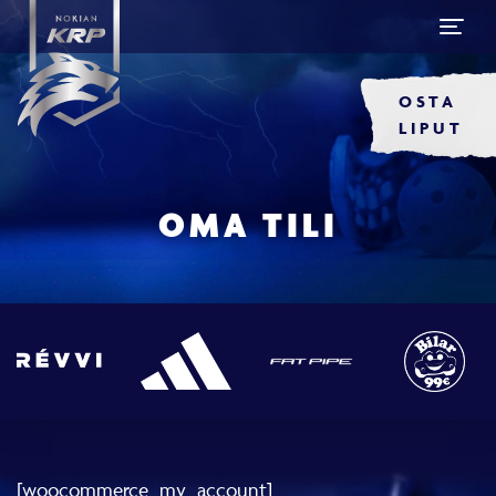
OSTA
LIPUT
OMA TILI
[woocommerce_my_account]