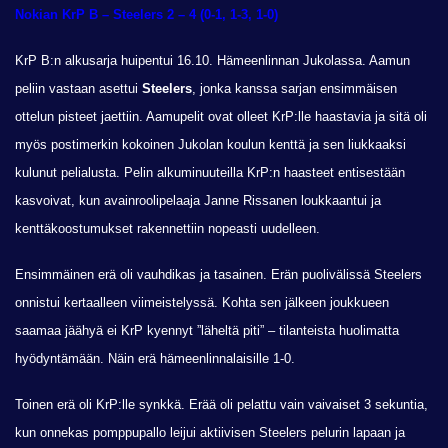
Nokian KrP B – Steelers
2 – 4 (0-1, 1-3, 1-0)
KrP B:n alkusarja huipentui 16.10. Hämeenlinnan Jukolassa. Aamun
peliin vastaan asettui
Steelers
, jonka kanssa sarjan ensimmäisen
ottelun pisteet jaettiin. Aamupelit ovat olleet KrP:lle haastavia ja sitä oli
myös postimerkin kokoinen Jukolan koulun kenttä ja sen liukkaaksi
kulunut pelialusta. Pelin alkuminuuteilla KrP:n haasteet entisestään
kasvoivat, kun avainroolipelaaja Janne Rissanen loukkaantui ja
kenttäkoostumukset rakennettiin nopeasti uudelleen.
Ensimmäinen erä oli vauhdikas ja tasainen. Erän puolivälissä Steelers
onnistui kertaalleen viimeistelyssä. Kohta sen jälkeen joukkueen
saamaa jäähyä ei KrP kyennyt ”läheltä piti” – tilanteista huolimatta
hyödyntämään. Näin erä hämeenlinnalaisille 1-0.
Toinen erä oli KrP:lle synkkä. Erää oli pelattu vain vaivaiset 3 sekuntia,
kun onnekas pomppupallo leijui aktiivisen Steelers pelurin lapaan ja