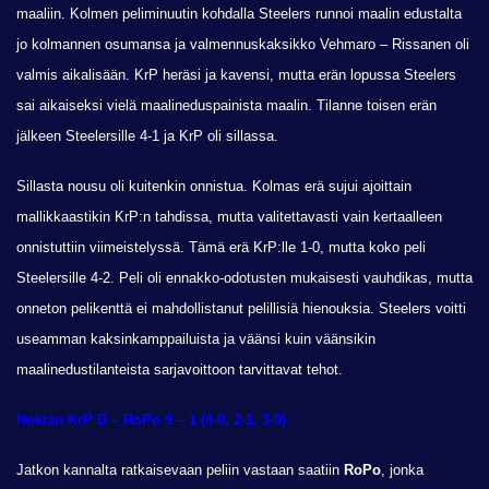
maaliin. Kolmen peliminuutin kohdalla Steelers runnoi maalin edustalta
jo kolmannen osumansa ja valmennuskaksikko Vehmaro – Rissanen oli
valmis aikalisään. KrP heräsi ja kavensi, mutta erän lopussa Steelers
sai aikaiseksi vielä maalineduspainista maalin. Tilanne toisen erän
jälkeen Steelersille 4-1 ja KrP oli sillassa.
Sillasta nousu oli kuitenkin onnistua. Kolmas erä sujui ajoittain
mallikkaastikin KrP:n tahdissa, mutta valitettavasti vain kertaalleen
onnistuttiin viimeistelyssä. Tämä erä KrP:lle 1-0, mutta koko peli
Steelersille 4-2. Peli oli ennakko-odotusten mukaisesti vauhdikas, mutta
onneton pelikenttä ei mahdollistanut pelillisiä hienouksia. Steelers voitti
useamman kaksinkamppailuista ja väänsi kuin väänsikin
maalinedustilanteista sarjavoittoon tarvittavat tehot.
Nokian KrP B – RoPo 9 – 1 (4-0, 2-1, 3-0)
Jatkon kannalta ratkaisevaan peliin vastaan saatiin
RoPo
, jonka