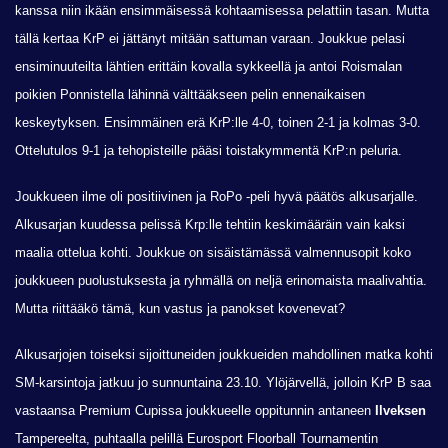
kanssa niin ikään ensimmäisessä kohtaamisessa pelattiin tasan. Mutta
tällä kertaa KrP ei jättänyt mitään sattuman varaan. Joukkue pelasi
ensiminuuteilta lähtien erittäin kovalla sykkeellä ja antoi Roismalan
poikien Ponnistella lähinnä välttääkseen pelin ennenaikaisen
keskeytyksen. Ensimmäinen erä KrP:lle 4-0, toinen 2-1 ja kolmas 3-0.
Ottelutulos 9-1 ja tehopisteille pääsi toistakymmentä KrP:n peluria.
Joukkueen ilme oli positiivinen ja RoPo -peli hyvä päätös alkusarjalle.
Alkusarjan kuudessa pelissä Krp:lle tehtiin keskimääräin vain kaksi
maalia ottelua kohti. Joukkue on sisäistämässä valmennusopit koko
joukkueen puolustuksesta ja ryhmällä on neljä erinomaista maalivahtia.
Mutta riittääkö tämä, kun vastus ja panokset kovenevat?
Alkusarjojen toiseksi sijoittuneiden joukkueiden mahdollinen matka kohti
SM-karsintoja jatkuu jo sunnuntaina 23.10. Ylöjärvellä, jolloin KrP B saa
vastaansa Premium Cupissa joukkueelle oppitunnin antaneen
Ilveksen
Tampereelta, puhtaalla pelillä Eurosport Floorball Tournamentin