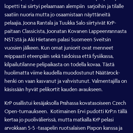
lopetti tai siirtyi pelaamaan alempiin
sarjoihin ja tilalle
saatiin nuoria mutta jo osaamistaan näyttäneitä
pelaajia. Joona Rantala ja Tuukka Salo siirtyivät KrP-
paitaan Classicista, Joonatan Kovanen Lappeenrannasta
NST:stä ja Aki Hietanen palasi Suomeen Sveitsin
vuosien jälkeen. Kun omat juniorit ovat menneet
reippaasti eteenpäin sekä taidoissa että fysiikassa,
kilpailutilanne pelipaikasta on todella kovaa. Tästä
huolimatta viime kaudella muodostunut Näätärock-
henki on vaan kasvanut ja vahvistunut. Valmentajilla on
käsissään hyvät pelikortit kauden avaukseen.
KrP osallistui kesäjaksolla Prahassa kovatasoiseen Czech
Open-turnaukseen.
Kotimainen Ervi pudotti KrP:n tällä
kertaa jo puolivälierissä, mutta matkalla KrP pelasi
arvokkaan 5-5 -tasapelin ruotsalaisen Pixpon kanssa ja