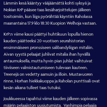
Lämmin kesä kääntyy vääjäämättä kohti syksyä ja
Nokian KrP pääsee taas kesäharjoittelujen jälkeen
tositoimiin, kun liiga pyörähtää käyntiin Raholassa
maanantaina 17.9 klo 18:30 Kuopion Welhoja vastaan.
KrP:n viime kausi päättyi huhtikuun lopulla hienon
kauden päätteeksi 20-vuotisen seurahistorian
ensimmäiseen pronssiseen salibandyliigan mitaliin.
Aivan syystä pelaajat juhlivat mitalia ihan hyvällä
antaumuksella, mutta hyvin pian juhlat vaihtuivat
tiiviiseen valmistautumiseen tulevaan kauteen.
Treenejä on vedetty aamuin ja illoin. Mustavuoren
rinne, Horhan hiekkakuoppa ja Raholan punttisali ovat
kesän aikana tulleet taas tutuksi.
Joukkueessa tapahtui viime kauden jälkeen sopivassa
määrin pelaajiston uusiutumista.
Vanhimpia pelaajia