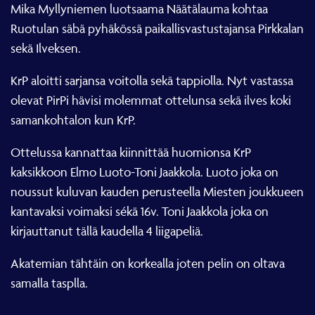
Mika Myllyniemen luotsaama Näätälauma kohtaa
Ruotulan säbä pyhäkössä paikallisvastustajansa Pirkkalan
sekä Ilveksen.
KrP aloitti sarjansa voitolla sekä tappiolla. Nyt vastassa
olevat PirPi hävisi molemmat ottelunsa sekä ilves koki
samankohtalon kun KrP.
Ottelussa kannattaa kiinnittää huomionsa KrP
kaksikkoon Elmo Luoto-Toni Jaakkola. Luoto joka on
noussut kuluvan kauden perusteella Miesten joukkueen
kantavaksi voimaksi sékä 16v. Toni Jaakkola joka on
kirjauttanut tällä kaudella 4 liigapeliä.
Akatemian tähtäin on korkealla joten pelin on oltava
samalla tasplla.