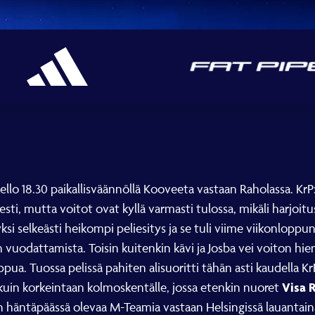
ello 18.30 paikallisväännöllä Kooveeta vastaan Raholassa. KrP:
esti, mutta voitot ovat kyllä varmasti tulossa, mikäli harjoit
yksi selkeästi heikompi peliesitys ja se tuli viime viikonloppu
n vuodattamista. Toisin kuitenkin kävi ja Josba vei voiton hi
ppua. Tuossa pelissä pahiten alisuoritti tähän asti kaudella 
Visa 
a kuin korkeintaan kolmoskentälle, jossa etenkin nuoret
jan häntäpäässä olevaa M-Teamia vastaan Helsingissä lauantaina, 