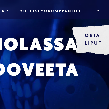
RA
YHTEISTYÖKUMPPANEILLE
OSTA
HOLASSA
LIPUT
KOOVEETA