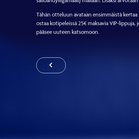
salibandyliigamaali) mailaan. Lisäksi arvotaan
Tähän otteluun avataan ensimmäistä kertaa m
ostaa kotipeleissä 25€ maksavia VIP-lippuja, 
pääsee uuteen katsomoon.