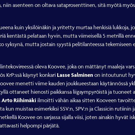
a, niin asenteen on oltava sataprosenttinen, sitä myötä myös
kueena kuin yksilöinäkin ja yritetty murtaa henkisiä lukkoja, jo
riä kentästä pelataan hyvin, mutta viimeisellä 5 metrillä enn
ko syksynä, mutta jostain syystä pelitilanteessa tekemiseen ei
intekovireessä oleva Koovee, joka on mättänyt maaleja varsi
Lasse Salminen
ös KrP:ssä käynyt konkari
on intoutunut hyv
a. Koovee menetti viime kauden joukkueestaan käytännössä y
llä ottaneet hienosti paikkansa liigaympyröistä ja tuoneet
Arto Riihimäki
a
ilmoitti vähän aikaa sitten Kooveen tavoi
ta kun muistaa esimerkiksi SSV:n, SPV:n ja Classicin rutiinin 
hetkellä Koovee on sarjassa sijalla viisi, joten ainakin hyvät 
ttavasti helpompi pärjätä.