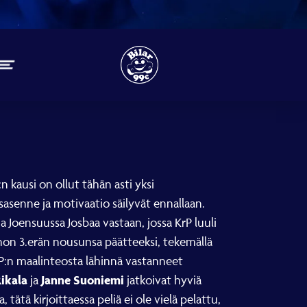
n kausi on ollut tähän asti yksi
usasenne ja motivaatio säilyvät ennallaan.
na Joensuussa Josbaa vastaan, jossa KrP luuli
enon 3.erän nousunsa päätteeksi, tekemällä
KrP:n maalinteosta lähinnä vastanneet
Rikala
Janne Suoniemi
ja
jatkoivat hyviä
tätä kirjoittaessa peliä ei ole vielä pelattu,