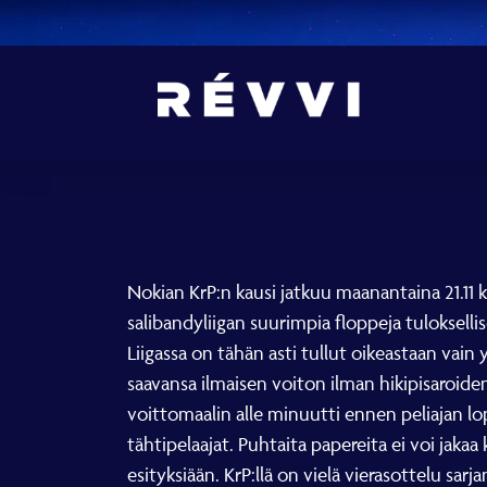
Nokian KrP:n kausi jatkuu maanantaina 21.11 k
salibandyliigan suurimpia floppeja tuloksellis
Liigassa on tähän asti tullut oikeastaan vain 
saavansa ilmaisen voiton ilman hikipisaroide
voittomaalin alle minuutti ennen peliajan lo
tähtipelaajat. Puhtaita papereita ei voi jaka
esityksiään. KrP:llä on vielä vierasottelu sar