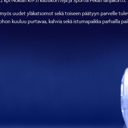
 2 kpl Nokian KrP:n kausikortteja ja Sportia Pekan lahjakortti.
yös uudet yläkatsomot sekä toiseen päätyyn parvelle tuleva
johon kuuluu purtavaa, kahvia sekä istumapaikka parhailla paik