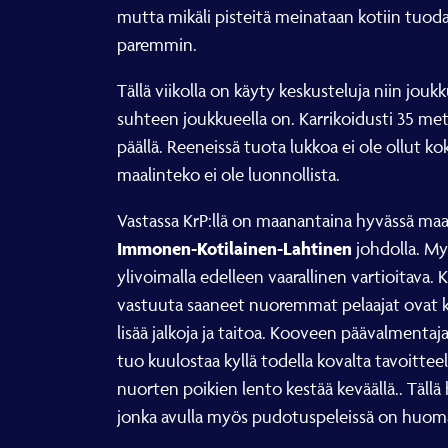
mutta mikäli pisteitä meinataan kotiin tuod
paremmin.
Tällä viikolla on käyty keskusteluja niin jouk
suhteen joukkueella on. Karrikoidusti 35 met
päällä. Reeneissä tuota lukkoa ei ole ollut ko
maalinteko ei ole luonnollista.
Vastassa KrP:llä on maanantaina hyvässä maal
Immonen-Kotilainen-Lahtinen
johdolla. My
ylivoimalla edelleen vaarallinen vartioitav
vastuuta saaneet nuoremmat pelaajat ovat ky
lisää jalkoja ja taitoa. Kooveen päävalmentaj
tuo kuulostaa kyllä todella kovalta tavoitteel
nuorten poikien lento kestää keväällä.. Tällä 
jonka avulla myös pudotuspeleissä on huoma