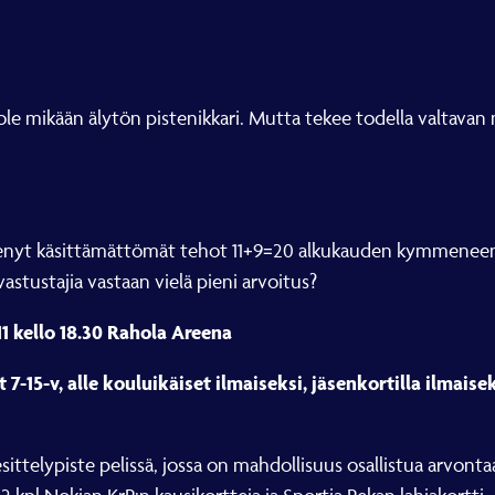
i ole mikään älytön pistenikkari. Mutta tekee todella valtava
skenyt käsittämättömät tehot 11+9=20 alkukauden kymmeneen l
vastustajia vastaan vielä pieni arvoitus?
1 kello 18.30 Rahola Areena
et 7-15-v, alle kouluikäiset ilmaiseksi, jäsenkortilla ilmais
ittelypiste pelissä, jossa on mahdollisuus osallistua arvont