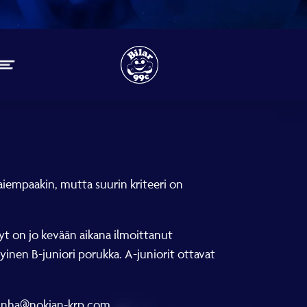
la aiempaakin, mutta suurin kriteeri on
yt on jo kevään aikana ilmoittanut
yinen B-juniori porukka. A-juniorit ottavat
o.inha@nokian-krp.com