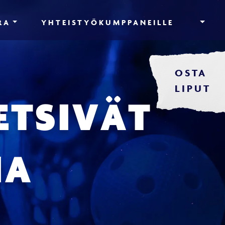
RA
YHTEISTYÖKUMPPANEILLE
OSTA
LIPUT
ETSIVÄT
IA