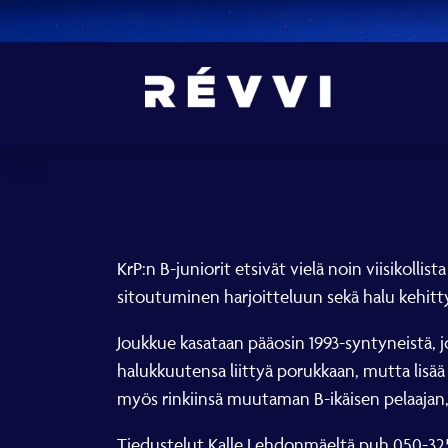
KrP:n B-juniorit etsivät vielä noin viisikollis
sitoutuminen harjoitteluun sekä halu kehitty
Joukkue kasataan pääosin 1993-syntyneistä, j
halukkuutensa liittyä porukkaan, mutta lisää 
myös rinkiinsä muutaman B-ikäisen pelaajan, 
Tiedustelut Kalle Lehdonmäeltä puh.050-325