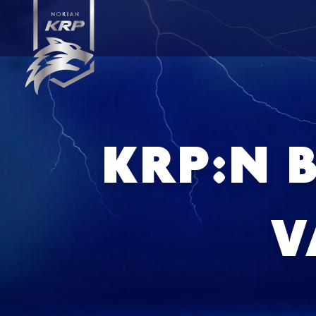
KRP:N 
V