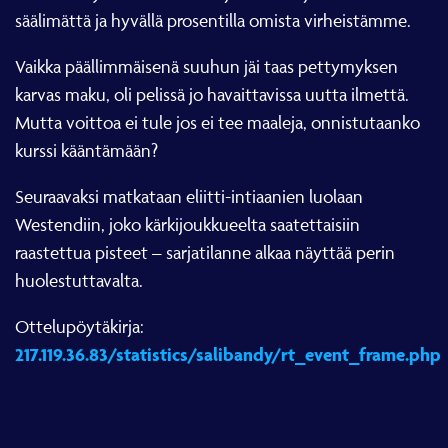
säälimättä ja hyvällä prosentilla omista virheistämme.
Vaikka päällimmäisenä suuhun jäi taas pettymyksen
karvas maku, oli pelissä jo havaittavissa uutta ilmettä.
Mutta voittoa ei tule jos ei tee maaleja, onnistutaanko
kurssi kääntämään?
Seuraavaksi matkataan eliitti-intiaanien luolaan
Westendiin, joko kärkijoukkueelta saatettaisiin
raastettua pisteet – sarjatilanne alkaa näyttää perin
huolestuttavalta.
Ottelupöytäkirja:
217.119.36.83/statistics/salibandy/rt_event_frame.php