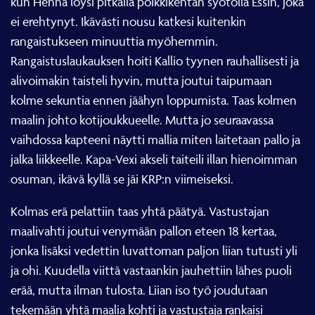
kun Henna löysi pitkällä poikkikentän syötöllä Essin, joka
ei erehtynyt. Ikävästi nousu katkesi kuitenkin
rangaistukseen minuuttia myöhemmin.
Rangaistuslaukauksen hoiti Kallio tyynen rauhallisesti ja
alivoimakin taisteli hyvin, mutta joutui taipumaan
kolme sekuntia ennen jäähyn loppumista. Taas kolmen
maalin johto kotijoukkueelle. Mutta jo seuraavassa
vaihdossa kapteeni näytti mallia miten laitetaan pallo ja
jalka liikkeelle. Kapa-Vexi akseli taiteili illan hienoimman
osuman, ikävä kyllä se jäi KRP:n viimeiseksi.
Kolmas erä pelattiin taas yhtä päätyä. Vastustajan
maalivahti joutui venymään pallon eteen 18 kertaa,
jonka lisäksi vedettin luvattoman paljon liian tutusti yli
ja ohi. Kuudella viittä vastaankin jauhettiin lähes puoli
erää, mutta ilman tulosta. Liian iso työ joudutaan
tekemään yhtä maalia kohti ja vastustaja rankaisi