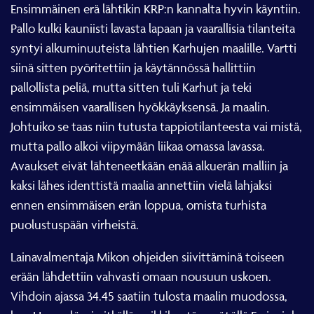
Ensimmäinen erä lähtikin KRP:n kannalta hyvin käyntiin.
Pallo kulki kauniisti lavasta lapaan ja vaarallisia tilanteita
syntyi alkuminuuteista lähtien Karhujen maalille. Vartti
siinä sitten pyöritettiin ja käytännössä hallittiin
pallollista peliä, mutta sitten tuli Karhut ja teki
ensimmäisen vaarallisen hyökkäyksensä. Ja maalin.
Johtuiko se taas niin tutusta tappiotilanteesta vai mistä,
mutta pallo alkoi viipymään liikaa omassa lavassa.
Avaukset eivät lähteneetkään enää alkuerän malliin ja
kaksi lähes identtistä maalia annettiin vielä lahjaksi
ennen ensimmäisen erän loppua, omista turhista
puolustuspään virheistä.
Lainavalmentaja Mikon ohjeiden siivittäminä toiseen
erään lähdettiin vahvasti omaan nousuun uskoen.
Vihdoin ajassa 34.45 saatiin tulosta maalin muodossa,