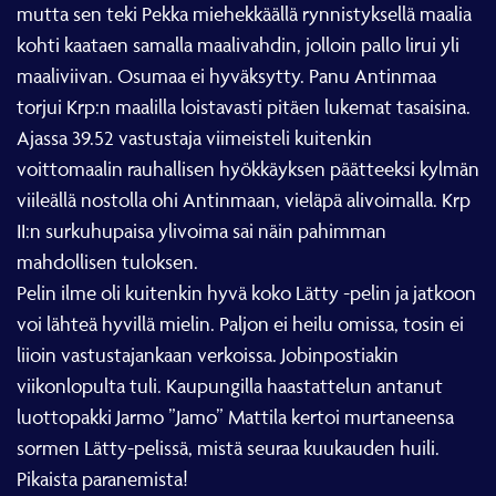
mutta sen teki Pekka miehekkäällä rynnistyksellä maalia
kohti kaataen samalla maalivahdin, jolloin pallo lirui yli
maaliviivan. Osumaa ei hyväksytty. Panu Antinmaa
torjui Krp:n maalilla loistavasti pitäen lukemat tasaisina.
Ajassa 39.52 vastustaja viimeisteli kuitenkin
voittomaalin rauhallisen hyökkäyksen päätteeksi kylmän
viileällä nostolla ohi Antinmaan, vieläpä alivoimalla. Krp
II:n surkuhupaisa ylivoima sai näin pahimman
mahdollisen tuloksen.
Pelin ilme oli kuitenkin hyvä koko Lätty -pelin ja jatkoon
voi lähteä hyvillä mielin. Paljon ei heilu omissa, tosin ei
liioin vastustajankaan verkoissa. Jobinpostiakin
viikonlopulta tuli. Kaupungilla haastattelun antanut
luottopakki Jarmo ”Jamo” Mattila kertoi murtaneensa
sormen Lätty-pelissä, mistä seuraa kuukauden huili.
Pikaista paranemista!