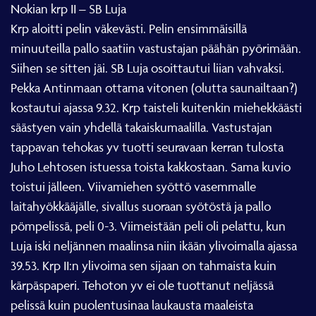
Nokian krp II – SB Luja
Krp aloitti pelin väkevästi. Pelin ensimmäisillä
minuuteilla pallo saatiin vastustajan päähän pyörimään.
Siihen se sitten jäi. SB Luja osoittautui liian vahvaksi.
Pekka Antinmaan ottama vitonen (olutta saunailtaan?)
kostautui ajassa 9.32. Krp taisteli kuitenkin miehekkäästi
säästyen vain yhdellä takaiskumaalilla. Vastustajan
tappavan tehokas yv tuotti seuravaan kerran tulosta
Juho Lehtosen istuessa toista kakkostaan. Sama kuvio
toistui jälleen. Viivamiehen syöttö vasemmalle
laitahyökkääjälle, sivallus suoraan syötöstä ja pallo
pömpelissä, peli 0-3. Viimeistään peli oli pelattu, kun
Luja iski neljännen maalinsa niin ikään ylivoimalla ajassa
39.53. Krp II:n ylivoima sen sijaan on tahmaista kuin
kärpäspaperi. Tehoton yv ei ole tuottanut neljässä
pelissä kuin puolentusinaa laukausta maaleista