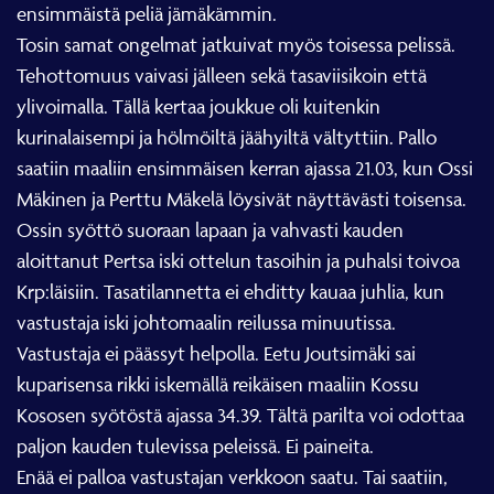
ensimmäistä peliä jämäkämmin.
Tosin samat ongelmat jatkuivat myös toisessa pelissä.
Tehottomuus vaivasi jälleen sekä tasaviisikoin että
ylivoimalla. Tällä kertaa joukkue oli kuitenkin
kurinalaisempi ja hölmöiltä jäähyiltä vältyttiin. Pallo
saatiin maaliin ensimmäisen kerran ajassa 21.03, kun Ossi
Mäkinen ja Perttu Mäkelä löysivät näyttävästi toisensa.
Ossin syöttö suoraan lapaan ja vahvasti kauden
aloittanut Pertsa iski ottelun tasoihin ja puhalsi toivoa
Krp:läisiin. Tasatilannetta ei ehditty kauaa juhlia, kun
vastustaja iski johtomaalin reilussa minuutissa.
Vastustaja ei päässyt helpolla. Eetu Joutsimäki sai
kuparisensa rikki iskemällä reikäisen maaliin Kossu
Kososen syötöstä ajassa 34.39. Tältä parilta voi odottaa
paljon kauden tulevissa peleissä. Ei paineita.
Enää ei palloa vastustajan verkkoon saatu. Tai saatiin,