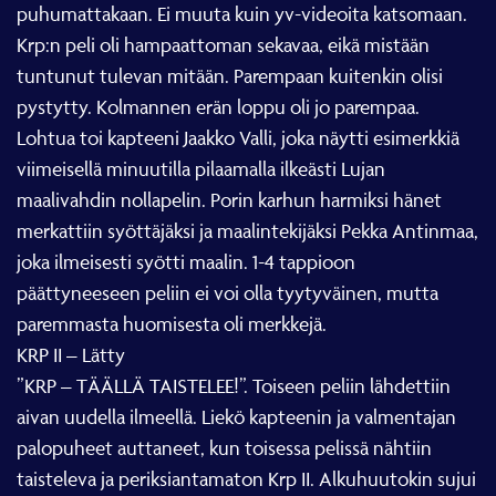
puhumattakaan. Ei muuta kuin yv-videoita katsomaan.
Krp:n peli oli hampaattoman sekavaa, eikä mistään
tuntunut tulevan mitään. Parempaan kuitenkin olisi
pystytty. Kolmannen erän loppu oli jo parempaa.
Lohtua toi kapteeni Jaakko Valli, joka näytti esimerkkiä
viimeisellä minuutilla pilaamalla ilkeästi Lujan
maalivahdin nollapelin. Porin karhun harmiksi hänet
merkattiin syöttäjäksi ja maalintekijäksi Pekka Antinmaa,
joka ilmeisesti syötti maalin. 1-4 tappioon
päättyneeseen peliin ei voi olla tyytyväinen, mutta
paremmasta huomisesta oli merkkejä.
KRP II – Lätty
”KRP – TÄÄLLÄ TAISTELEE!”. Toiseen peliin lähdettiin
aivan uudella ilmeellä. Liekö kapteenin ja valmentajan
palopuheet auttaneet, kun toisessa pelissä nähtiin
taisteleva ja periksiantamaton Krp II. Alkuhuutokin sujui