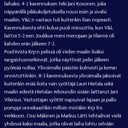
laihaksi. 4-2 kavennuksen teki Jani Kosonen, joka
näppärällä pikkukuljetuksella nousi esiin ja sivalsi
maaliin. V&L:n vastaus tuli kuitenkin liian nopeasti.
Kavennuksesta ehti kulua puoli minuuttia, kun V&L
laittoi 5-2:een. Joukkue meni menojaan ja tilanne oli
kahden erän jälkeen 7-2.
Positiivista Krp:n pelissä oli viiden maalin lisäksi
rangaistusmerkinnät, jotka näyttivät pelin jälkeen
pyöreää nollaa. Ylivoimalle päästiin kolmesti ja kerran
onnistuttiinkin. 8-3 kavennuksesta ylivoimalla jaksoivat
kuitenkin enää iloita vain syöttäjä Lauri Hietala sekä
maalin edestä Hietalan reboundin sisään laittanut Jani
Vilenius. Vastustajan syötöt napsuivat lapaan ja pallo
pomppi onnekaastikin milloin mistäkin Krp II:n
verkkoon. Ossi Mäkinen ja Markus Lätti tehtailivat vielä
yhdessä kaksi maalia, jotka olivat laiha lohtu selvään