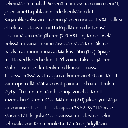
tekemään 5 maalia! Pienenä miinuksena omiin meni 11,
joten aihetta juhlaan ei edelleenkään ollut.
Sarjakakkoseksi viikonlopun jälkeen noussut V&L hallitsi
ottelua alusta asti, mutta Krp:lläkin oli hetkensä.
Ensimmäisen erän jälkeen (2-0 V&L:lle) Krp oli vielä
pelissä mukana. Ensimmäisessä erässä Krp:lläkin oli
paikkansa, muun muassa Markus Lätin (1+2) läpiajo,
mutta verkko ei heilunut. Ylivoima takkusi, jälleen.
Mahdollisuudet kuitenkin roikkuivat ilmassa.
Toisessa erässä vastustaja iski kuitenkin 4-0:aan. Krp II
vaihtopenkillä päät alkoivat painua. Uskoa kuitenkin
löytyi. ”Emme me näin huonoja voi olla”. Krp II
kavensikin 4-2:een. Ossi Mäkinen (2+1) jaksoi yrittää ja
laukominen tuotti tulosta ajassa 23.52. Syöttöpiste
Markus Lätille, joka Ossin kanssa muodosti ottelun
tehokaksikon Krp:n puolelta. Tämä ilo jäi kylläkin