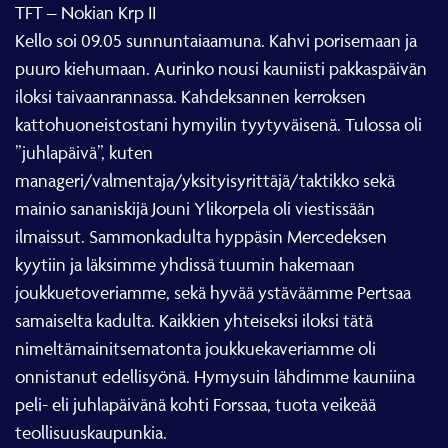
TFT – Nokian Krp II
Kello soi 09.05 sunnuntaiaamuna. Kahvi porisemaan ja
puuro kiehumaan. Aurinko nousi kauniisti pakkaspäivän
iloksi taivaanrannassa. Kahdeksannen kerroksen
kattohuoneistostani hymyilin tyytyväisenä. Tulossa oli
”juhlapäivä”, kuten
manageri/valmentaja/yksityisyrittäjä/taktikko sekä
mainio sananiskijä Jouni Ylikorpela oli viestissään
ilmaissut. Sammonkadulta hyppäsin Mercedeksen
kyytiin ja läksimme yhdissä tuumin hakemaan
joukkuetoveriamme, sekä hyvää ystäväämme Pertsaa
samaiselta kadulta. Kaikkien yhteiseksi iloksi tätä
nimeltämainitsematonta joukkuekaveriamme oli
onnistanut edellisyönä. Hymysuin lähdimme kauniina
peli- eli juhlapäivänä kohti Forssaa, tuota veikeää
teollisuuskaupunkia.