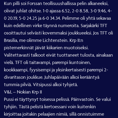
Kun pilli soi Forssan teollisuushallissa pelin alkaneeksi,
olivat juhlat ohitse. 1-0 ajassa 6.52, 2-0 8.58, 3-0 9.46, 4-
0 20.19, 5-0 24.25 ja 6-0 34.34. Pelimme oli yhtä sekavaa
kuin edellinen virke täynnä numeroita. Sarjakärki TFT
osoittautui selvästi kovemmaksi joukkueeksi. Jos TFT oli
Brasilia, me olimme Lichtenstein. Krp II:n
pistemerkinnät jäivät kiikarien muotoiseksi.
Valitettavasti talkoot eivät tuottaneet tulosta, ainakaan
vielä. TFT oli taitavampi, parempi kuntoinen,
kookkaampi, fyysisempi ja yksinkertaisesti parempi 2-
divaritason joukkue. Juhlapäivään alkoi kerääntyä
tummia pilviä. Vitsipussi alkoi tyhjetä.
V&L – Nokian Krp II
Pussi ei täyttynyt toisessa pelissä. Päinvastoin. Se valui
tyhjiin. Tästä pelistä kertoessani voin kuitenkin
kirjoittaa joitakin pelaajien nimiä, sillä onnistuimme