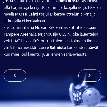
Tomi Ikosta
Josba saa kiittää maalivahtiaan
tasapelistä,
sillä torjuntoja kertyi 30 ja mm. jatkoajalla neljä. Nokian
Ossi Lahti
maalissa
torjui 17 kertaa ottelun aikana ja
jatkoajalla ei kertaakaan.
Ensi sunnuntaina Nokian KrP kohtaa kotiottelussaan
Tampere Areenalla sarjanousija OLS:n, joka lauantaina
voitti AC Hakin. KrP joutuu tulemaan toimeen ilman
Lasse Salmista
yhtä tehomiestään
kuukauden päivät,
kun mies loukkaantui juuri ennen sarja-avausta.