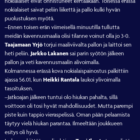
nokialaiset eivät onnistuneet kertaakaan. Toisessa erässä
nokialaiset saivat peliin liikettä ja pallo kulki hyvän
puolustuksen myötä.
–Ennen toisen erän viimeisellä minuutilla tullutta
meidän kavennusmaalia olisi tilanne voinut olla jo 3-0.
Taajamaan Yrjö
torjui maaliviivalta pallon ja laittoi sen
Jarkko Lakanen
heti peliin.
sai parin syötön jälkeen
pallon ja veti kavennusmaalin alivoimalla.
Kolmannessa erässä kova nokialaispainostus palkittiin
Heikki Rantala
ajassa 56.01, kun
laukoi ylivoimalla
tasoituksen.
–Jatkoajan jälkeen tuntui olo hiukan pahalta, sillä
voittoon oli tosi hyvät mahdollisuudet. Mutta parempi
piste kuin tappio vieraspelissä. Oman pään pelaamista
täytyy vielä hiukan parantaa. Ilmeeltään joukkueen
esitys oli hyvä.