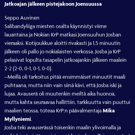
Jatkoajan jälkeen pistejakoon Joensuussa
Seppo Auvinen
Salibandyliiga miesten osalta käynnistyi viime
lauantaina ja Nokian KrP matkasi Joensuuhun Josban
vieraaksi. Kotijoukkue aloitti rivakasti ja 1,5 minuutin
jälkeen oli pallo jo nokialaisten verkossa. Josba ja KrP
pelasivat lopulta tasapelin jatkoajankin jälkeen maalein
2-2 (2-0, 0-1, 0-1, 0-0).
–Meillä oli tarkoitus pitää ensimmäiset minuutit maali
puhtaana, mutta niin vain siinä kävi, että Josba iski ja
lujaa. Avauserä oli muutenkin meiltä aika huonoa,
mutta kahta seuraavaa hallittiin, tarkkuutta vain puuttui
Mika
maalien teossa, toteaa KrP:n päävalmentaja
Myllyniemi
.
Josba teki avauserässä toisenkin maalin ylivoimalla ja