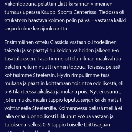
Viikonloppuna pelattiin Eliittikarsinnan viimeinen
turnaus upeassa Kauppi Sports Centerissa. Tiedossa oli
etukäteen haastava kolmen pelin päivä – vastassa kaikki
sarjan kolme kärkijoukkuetta.
Ensimmäinen ottelu Classicia vastaan oli todellinen
taistelu ja se päättyi huikeiden vaiheiden jälkeen 6-6
tasatulokseen. Tasoitimme ottelun ilman maalivahtia
pelaten reilu minuutti ennen loppua. Toisessa pelissä
kohtasimme Steelersin. Hyvin rimpuilimme taas
mukana ja päästiin koittamaan toisintoa edellisestä, eli
5-6 tilanteessa aikalisää ja molaria pois. Nyt ei osunut,
joten niukka maalin tappio lopulta sarjan kaikki matsit
voittaneelle Steelersille. Kolmannessa pelissä meillä ei
jalka enää luonnollisesti liikkunut FoSua vastaan ja
tuloksena selkeä 0-6 tappio toiselle Eliittisarjaan