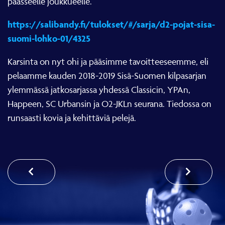
päässeelle joukkueelle.
https://salibandy.fi/tulokset/#/sarja/d2-pojat-sisa-
suomi-lohko-01/4325
Karsinta on nyt ohi ja pääsimme tavoitteeseemme, eli
pelaamme kauden 2018-2019 Sisä-Suomen kilpasarjan
ylemmässä jatkosarjassa yhdessä Classicin, YPAn,
Happeen, SC Urbansin ja O2-JKLn seurana. Tiedossa on
runsaasti kovia ja kehittäviä pelejä.